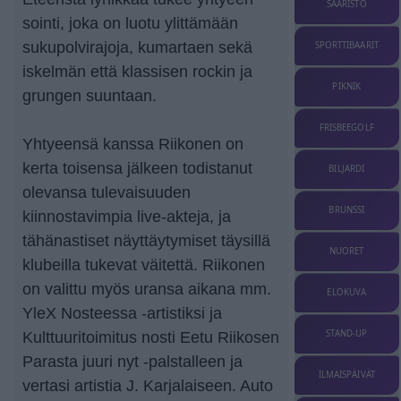
SAARISTO
sointi, joka on luotu ylittämään
sukupolvirajoja, kumartaen sekä
SPORTTIBAARIT
iskelmän että klassisen rockin ja
PIKNIK
grungen suuntaan.
FRISBEEGOLF
Yhtyeensä kanssa Riikonen on
kerta toisensa jälkeen todistanut
BILJARDI
olevansa tulevaisuuden
BRUNSSI
kiinnostavimpia live-akteja, ja
tähänastiset näyttäytymiset täysillä
NUORET
klubeilla tukevat väitettä. Riikonen
on valittu myös uransa aikana mm.
ELOKUVA
YleX Nosteessa -artistiksi ja
STAND-UP
Kulttuuritoimitus nosti Eetu Riikosen
Parasta juuri nyt -palstalleen ja
ILMAISPÄIVÄT
vertasi artistia J. Karjalaiseen. Auto