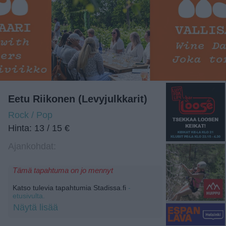
Eetu Riikonen (Levyjulkkarit)
Rock / Pop
Hinta: 13 / 15 €
Ajankohdat:
Tämä tapahtuma on jo mennyt
Katso tulevia tapahtumia Stadissa.fi
-
etusivulta.
Näytä lisää