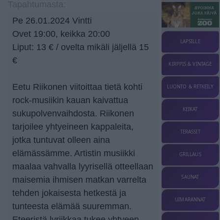
Tapahtumasta:
Pe 26.01.2024 Vintti
Ovet 19:00, keikka 20:00
LAPSILLE
Liput: 13 € / ovelta mikäli jäljellä 15
€
KIRPPIS & VINTAGE
Eetu Riikonen viitoittaa tietä kohti
LUONTO & RETKEILY
rock-musiikin kauan kaivattua
KEIKAT
sukupolvenvaihdosta. Riikonen
tarjoilee yhtyeineen kappaleita,
TERASSIT
jotka tuntuvat olleen aina
elämässämme. Artistin musiikki
GRILLAUS
maalaa vahvalla lyyrisellä otteellaan
SAUNAT
maisemia ihmisen matkan varrelta
tehden jokaisesta hetkestä ja
UIMARANNAT
tunteesta elämää suuremman.
Eteeristä lyriikkaa tukee yhtyeen