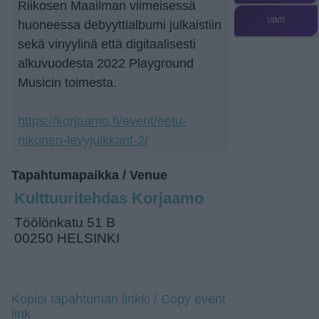
Riikosen Maailman viimeisessä
UINTI
huoneessa debyyttialbumi julkaistiin
sekä vinyylinä että digitaalisesti
alkuvuodesta 2022 Playground
Musicin toimesta.
https://korjaamo.fi/event/eetu-
riikonen-levyjulkkarit-2/
Tapahtumapaikka / Venue
Kulttuuritehdas Korjaamo
Töölönkatu 51 B
00250 HELSINKI
Kopioi tapahtuman linkki / Copy event
link