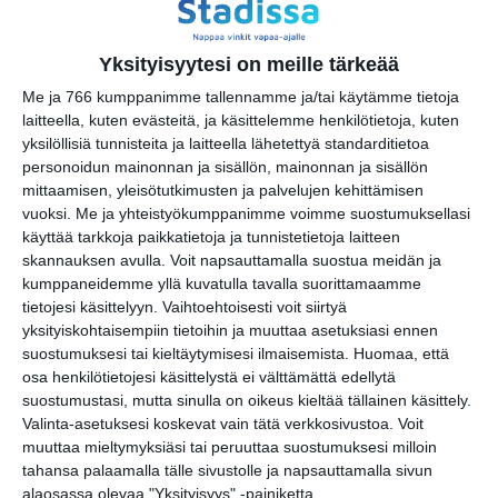
Tabula Rasa
Yksityisyytesi on meille tärkeää
la 8.8.2026 klo 20:00
Me ja 766 kumppanimme tallennamme ja/tai käytämme tietoja
laitteella, kuten evästeitä, ja käsittelemme henkilötietoja, kuten
Mendo Monday
yksilöllisiä tunnisteita ja laitteella lähetettyä standarditietoa
ma 10.8.2026 klo 19:00
personoidun mainonnan ja sisällön, mainonnan ja sisällön
mittaamisen, yleisötutkimusten ja palvelujen kehittämisen
Osmo Ikonen
vuoksi.
Me ja yhteistyökumppanimme voimme suostumuksellasi
ke 12.8.2026 klo 17:00
käyttää tarkkoja paikkatietoja ja tunnistetietoja laitteen
skannauksen avulla. Voit napsauttamalla suostua meidän ja
kumppaneidemme yllä kuvatulla tavalla suorittamaamme
Bar Loosen live-ilta
tietojesi käsittelyyn. Vaihtoehtoisesti voit siirtyä
to 13.8.2026 klo 20:00
yksityiskohtaisempiin tietoihin ja muuttaa asetuksiasi ennen
suostumuksesi tai kieltäytymisesi ilmaisemista.
Huomaa, että
osa henkilötietojesi käsittelystä ei välttämättä edellytä
Liput myyntiin: Weezer -
suostumustasi, mutta sinulla on oikeus kieltää tällainen käsittely.
The Gathering
Valinta-asetuksesi koskevat vain tätä verkkosivustoa. Voit
pe 14.8.2026 klo 11:00
muuttaa mieltymyksiäsi tai peruuttaa suostumuksesi milloin
tahansa palaamalla tälle sivustolle ja napsauttamalla sivun
alaosassa olevaa "Yksityisyys" -painiketta.