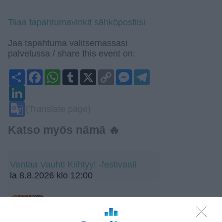
Tilaa tapahtumavinkit sähköpostiisi
Jaa tapahtuma valitsemassasi
palvelussa / share this event on:
Share
Facebook
WhatsApp
Tumblr
X
Copy
Messenger
Telegram
Link
LinkedIn
Google
(Translate page)
Translate
Katso myös nämä 🔥
Vantaa Vauhti Kiihtyy! -festivaali
la 8.8.2026 klo 12:00
Rastila Fest 2026
la 8.8.2026 klo 13:00