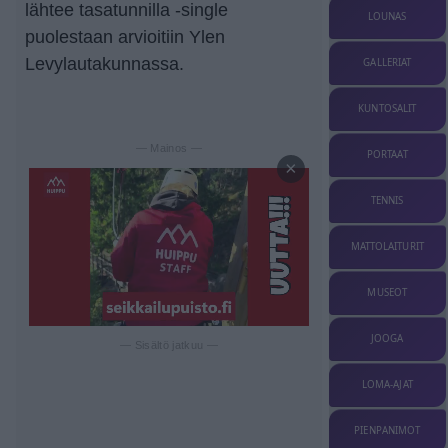
lähtee tasatunnilla -single
LOUNAS
puolestaan arvioitiin Ylen
Levylautakunnassa.
GALLERIAT
KUNTOSALIT
— Mainos —
PORTAAT
×
TENNIS
MATTOLAITURIT
MUSEOT
JOOGA
— Sisältö jatkuu —
LOMA-AJAT
PIENPANIMOT