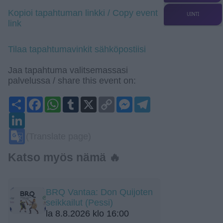
Kopioi tapahtuman linkki / Copy event
UINTI
link
Tilaa tapahtumavinkit sähköpostiisi
Jaa tapahtuma valitsemassasi
palvelussa / share this event on:
Share
Facebook
WhatsApp
Tumblr
X
Copy
Messenger
Telegram
Link
LinkedIn
Google
(Translate page)
Translate
Katso myös nämä 🔥
BRQ Vantaa: Don Quijoten
seikkailut (Pessi)
la 8.8.2026 klo 16:00