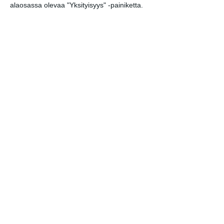
alaosassa olevaa "Yksityisyys" -painiketta.
Elokuussa nautitaan
tunnelmallisista
elokuvista ulkona
Lue lisää
Bassot jyrisevät Koffin
puistossa Taiteiden
yönä
Lue lisää
Kissojen Yöt tarjoavat
tunnelmaa syyskuun