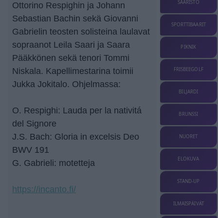
SAARISTO
Ottorino Respighin ja Johann
Sebastian Bachin sekä Giovanni
SPORTTIBAARIT
Gabrielin teosten solisteina laulavat
sopraanot Leila Saari ja Saara
PIKNIK
Pääkkönen sekä tenori Tommi
FRISBEEGOLF
Niskala. Kapellimestarina toimii
Jukka Jokitalo. Ohjelmassa:
BILJARDI
O. Respighi: Lauda per la nativitá
BRUNSSI
del Signore
J.S. Bach: Gloria in excelsis Deo
NUORET
BWV 191
ELOKUVA
G. Gabrieli: motetteja
STAND-UP
https://incanto.fi/
ILMAISPÄIVÄT