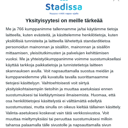
ma 10.8.2026 klo 18:30
BRQ Vantaa:
Yksityisyytesi on meille tärkeää
Nokkahuiluguru
ti 11.8.2026 klo 12:00
Me ja 766 kumppanimme tallennamme ja/tai käytämme tietoja
laitteella, kuten evästeitä, ja käsittelemme henkilötietoja, kuten
yksilöllisiä tunnisteita ja laitteella lähetettyä standarditietoa
BRQ Vantaa: Johdatus
personoidun mainonnan ja sisällön, mainonnan ja sisällön
konserttiin: Anssi Mattila
mittaamisen, yleisötutkimusten ja palvelujen kehittämisen
ti 11.8.2026 klo 17:30
vuoksi.
Me ja yhteistyökumppanimme voimme suostumuksellasi
käyttää tarkkoja paikkatietoja ja tunnistetietoja laitteen
BRQ Vantaa: Alla Guerra
skannauksen avulla. Voit napsauttamalla suostua meidän ja
d'Amor
kumppaneidemme yllä kuvatulla tavalla suorittamaamme
ti 11.8.2026 klo 18:30
tietojesi käsittelyyn. Vaihtoehtoisesti voit siirtyä
yksityiskohtaisempiin tietoihin ja muuttaa asetuksiasi ennen
suostumuksesi tai kieltäytymisesi ilmaisemista.
Huomaa, että
BRQ Vantaa: Viiden hengen
osa henkilötietojesi käsittelystä ei välttämättä edellytä
trio
suostumustasi, mutta sinulla on oikeus kieltää tällainen käsittely.
ke 12.8.2026 klo 19:30
Valinta-asetuksesi koskevat vain tätä verkkosivustoa. Voit
muuttaa mieltymyksiäsi tai peruuttaa suostumuksesi milloin
tahansa palaamalla tälle sivustolle ja napsauttamalla sivun