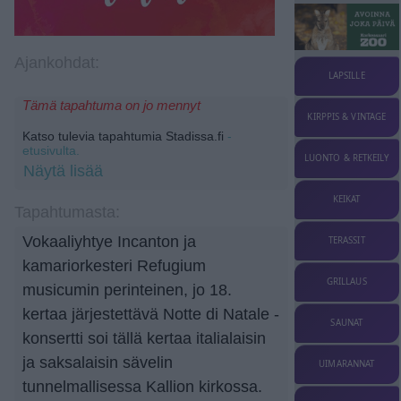
Ajankohdat:
LAPSILLE
Tämä tapahtuma on jo mennyt
KIRPPIS & VINTAGE
Katso tulevia tapahtumia Stadissa.fi
-
etusivulta.
LUONTO & RETKEILY
Näytä lisää
KEIKAT
Tapahtumasta:
Vokaaliyhtye Incanton ja
TERASSIT
kamariorkesteri Refugium
GRILLAUS
musicumin perinteinen, jo 18.
kertaa järjestettävä Notte di Natale -
SAUNAT
konsertti soi tällä kertaa italialaisin
ja saksalaisin sävelin
UIMARANNAT
tunnelmallisessa Kallion kirkossa.