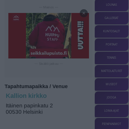
LOUNAS
— Mainos —
×
GALLERIAT
KUNTOSALIT
PORTAAT
TENNIS
— Sisältö jatkuu —
MATTOLAITURIT
MUSEOT
Tapahtumapaikka / Venue
Kallion kirkko
JOOGA
Itäinen papinkatu 2
LOMA-AJAT
00530 Helsinki
PIENPANIMOT