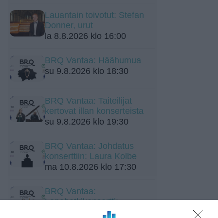
Lauantain toivotut: Stefan
Donner, urut
la 8.8.2026 klo 16:00
BRQ Vantaa: Häähumua
su 9.8.2026 klo 18:30
BRQ Vantaa: Taiteilijat
kertovat illan konserteista
su 9.8.2026 klo 19:30
BRQ Vantaa: Johdatus
konserttiin: Laura Kolbe
ma 10.8.2026 klo 17:30
BRQ Vantaa:
Lepohetkikonsertti:
Mostronmi Amor