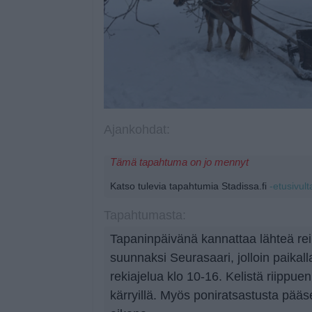
Ajankohdat:
Tämä tapahtuma on jo mennyt
Katso tulevia tapahtumia Stadissa.fi
-etusivult
Tapahtumasta:
Tapaninpäivänä kannattaa lähteä rei
suunnaksi Seurasaari, jolloin paikal
rekiajelua klo 10-16. Kelistä riippuen 
kärryillä. Myös poniratsastusta pää