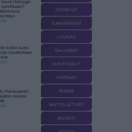
tässä Helsingin
 sporttibaari?
STAND-UP
tibistrossa
öryntäys
isää
ILMAISPÄIVÄT
LOUNAS
lin-kokki avasi
GALLERIAT
yisän kesäkeitaan
nkiin
isää
KUNTOSALIT
PORTAAT
TENNIS
ttu Hanasaaren
laitos avautui
lle
MATTOLAITURIT
isää
MUSEOT
JOOGA