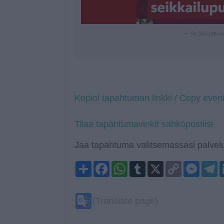
— Sisältö jatku
Kopioi tapahtuman linkki / Copy event
Tilaa tapahtumavinkit sähköpostiisi
Jaa tapahtuma valitsemassasi palvelu
Share
Facebook
WhatsApp
Tumblr
X
Copy
Mess
T
Link
Google
(Translate page)
Translate