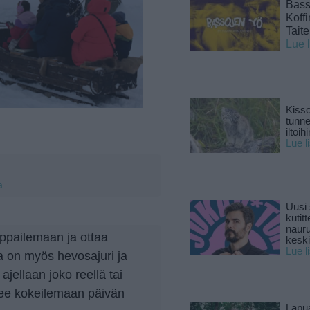
Basso
Koff
Tait
Lue 
Kisso
tunn
iltoihi
Lue l
a.
Uusi 
kutitt
naur
ppailemaan ja ottaa
keski
Lue l
la on myös hevosajuri ja
ajellaan joko reellä tai
see kokeilemaan päivän
Lapu