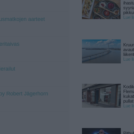
ihast
syyri
pikku
Lue l
usmatkojen aarteet
ritaivas
Kruun
avaut
liike
Lue l
erailut
Kodik
Flema
o by Robert Jägerhorn
kukat 
pullat
Lue l
Pitbul