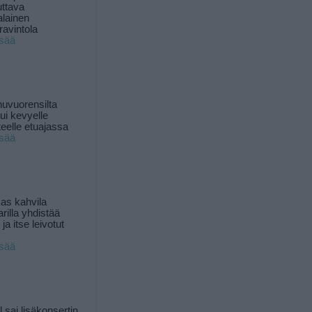
uttava
alainen
ravintola
isää
uvuorensilta
ui kevyelle
nteelle etuajassa
isää
as kahvila
rilla yhdistää
ja itse leivotut
isää
l sai lisäkonsertin