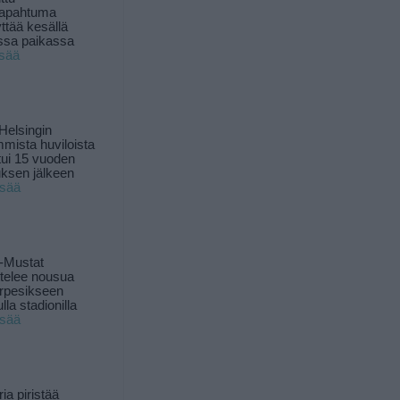
tapahtuma
yttää kesällä
ssa paikassa
isää
Helsingin
mista huviloista
ui 15 vuoden
ksen jälkeen
isää
-Mustat
ttelee nousua
rpesikseen
lla stadionilla
isää
ia piristää