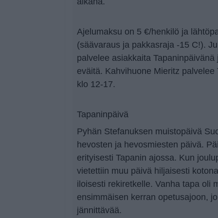
aikana.
Ajelumaksu on 5 €/henkilö ja lähtöpa
(säävaraus ja pakkasraja -15 C!). Ju
palvelee asiakkaita Tapaninpäivänä j
eväitä. Kahvihuone Mieritz palvele
klo 12-17.
Tapaninpäivä
Pyhän Stefanuksen muistopäivä Suom
hevosten ja hevosmiesten päivä. Pä
erityisesti Tapanin ajossa. Kun joulu
vietettiin muu päivä hiljaisesti koton
iloisesti rekiretkelle. Vanha tapa oli 
ensimmäisen kerran opetusajoon, joka
jännittävää.