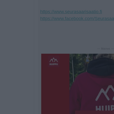
https://www.seurasaarisaatio.fi
https://www.facebook.com/Seurasaa
— Mainos 