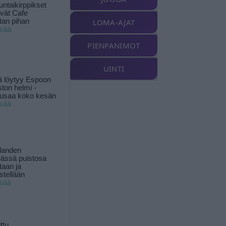
ntaikirppikset
ävät Cafe
tan pihan
LOMA-AJAT
isää
PIENPANIMOT
UINTI
ä löytyy Espoon
ston helmi -
musaa koko kesän
isää
landen
ässä puistosa
taan ja
istellään
isää
ttu