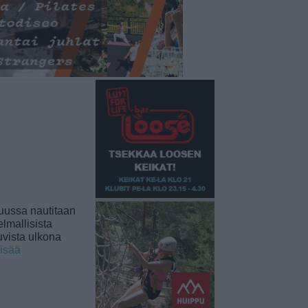
uussa nautitaan
lmallisista
uvista ulkona
lisää