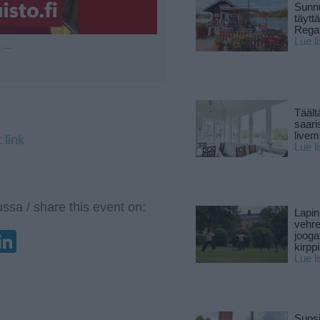
Sunnu
täytt
Rega
Lue l
u —
Täält
saari
live
 link
Lue l
ssa / share this event on:
Lapin
vehre
enger
elegram
LinkedIn
jooga
kirpp
Lue l
Suosi