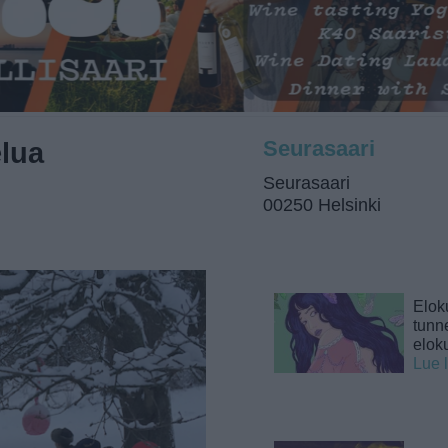
elua
Seurasaari
Seurasaari
00250 Helsinki
Elok
tunne
elok
Lue 