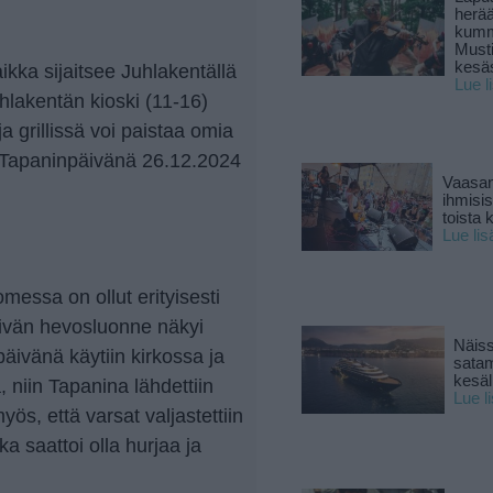
herä
kumm
Must
kesä
ikka sijaitsee Juhlakentällä
Lue l
hlakentän kioski (11-16)
a grillissä voi paistaa omia
e Tapaninpäivänä 26.12.2024
Vaasan
ihmisi
toista 
Lue lis
essa on ollut erityisesti
ivän hevosluonne näkyi
Näiss
päivänä käytiin kirkossa ja
sata
kesäll
a, niin Tapanina lähdettiin
Lue l
myös, että varsat valjastettiin
 saattoi olla hurjaa ja