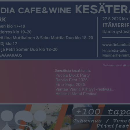
Sääennusteet 🌧 ☼
Suosittuja tapahtumia
Puotila Block Party
Rastila Fest 2026
Etno-Espa 2026
Vantaa Vauhti Kiihtyy! -festivaa…
Hellsinki Metal Festival