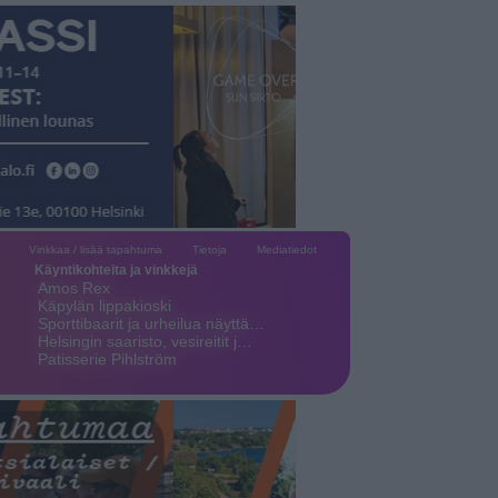
Vinkkaa / lisää tapahtuma
Tietoja
Mediatiedot
Käyntikohteita ja vinkkejä
Amos Rex
Käpylän lippakioski
Sporttibaarit ja urheilua näyttä…
Helsingin saaristo, vesireitit j…
Patisserie Pihlström