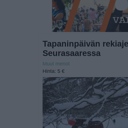
Tapaninpäivän rekiaj
Seurasaaressa
Muut menot
Hinta: 5 €