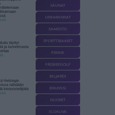
ä
SAUNAT
ittelemaan
ikkamaan
ssä
UIMARANNAT
isää
SAARISTO
SPORTTIBAARIT
katu täyttyi
stä ja tunnelmasta
kertaa
PIKNIK
ää
FRISBEEGOLF
BILJARDI
ä Helsingin
missa nähdään
BRUNSSI
ä loistoristeilijöitä
isää
NUORET
ELOKUVA