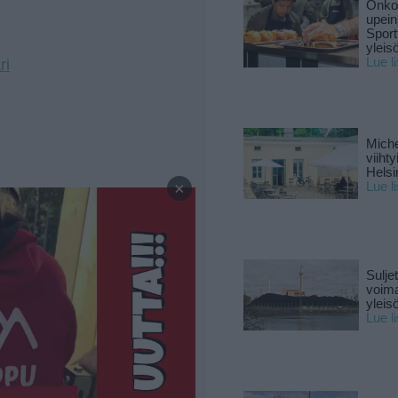
Onko 
upein
Sport
yleis
Lue l
ri
Miche
viiht
—
Helsi
×
Lue l
Sulje
voima
yleisö
Lue l