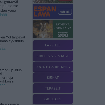
t jyrisevät
in puistossa
eiden yönä
lisää
jen Yöt tarjoavat
elmaa syyskuun
LAPSILLE
n
isää
KIRPPIS & VINTAGE
LUONTO & RETKEILY
stand-up -klubi
elee
KEIKAT
uhermoja
viikkoisin
isää
TERASSIT
GRILLAUS
alaisooppera