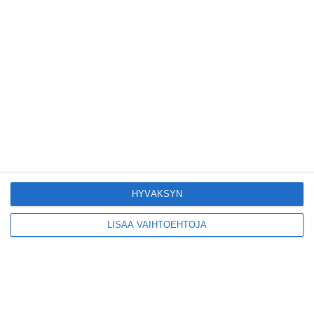
Konepajan näyttämö toi
kiinnostavia toimijoita
Vallilaan
Lue lisää
Suosittu esitys tekee
joukkuevoimistelun
kääntöpuolia näkyväksi
Lue lisää
HYVÄKSYN
LISÄÄ VAIHTOEHTOJA
Yrjönkadun uimahalli
avautui pitkän
odotuksen jälkeen
Lue lisää