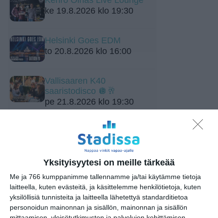
ke 19.8.2026 klo 19:30
Helsinki Goes EDM
to 20.8.2026 klo 16:00
Vallisaaren K40
saaristodisco 🪩🥂
pe 21.8.2026 klo 19:30
Yksityisyytesi on meille tärkeää
Me ja 766 kumppanimme tallennamme ja/tai käytämme tietoja
laitteella, kuten evästeitä, ja käsittelemme henkilötietoja, kuten
Elokuussa nautitaan
yksilöllisiä tunnisteita ja laitteella lähetettyä standarditietoa
tunnelmallisista
personoidun mainonnan ja sisällön, mainonnan ja sisällön
elokuvista ulkona
mittaamisen, yleisötutkimusten ja palvelujen kehittämisen