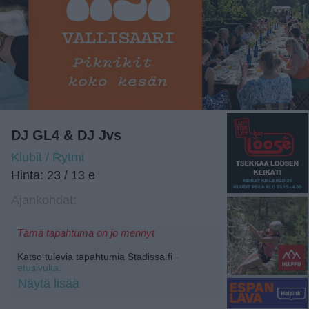
DJ GL4 & DJ Jvs
Klubit / Rytmi
Hinta: 23 / 13 e
Ajankohdat:
Tämä tapahtuma on jo mennyt
Katso tulevia tapahtumia Stadissa.fi
-
etusivulta.
Näytä lisää