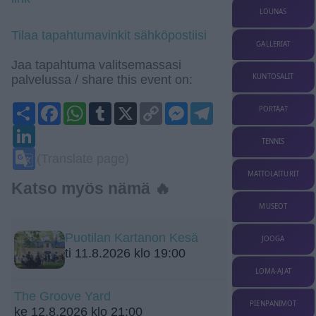
LOUNAS
Tilaa tapahtumavinkit sähköpostiisi
GALLERIAT
Jaa tapahtuma valitsemassasi
KUNTOSALIT
palvelussa / share this event on:
Share
Facebook
WhatsApp
Tumblr
X
Copy
Messenger
Telegram
PORTAAT
Link
LinkedIn
TENNIS
Google
(Translate page)
Translate
MATTOLAITURIT
Katso myös nämä 🔥
MUSEOT
Puotilan Kartanon Kesä
JOOGA
ti 11.8.2026 klo 19:00
LOMA-AJAT
The Groove Yard
PIENPANIMOT
ke 12.8.2026 klo 21:00