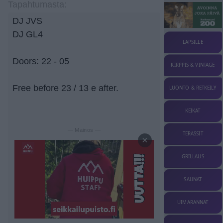
Tapahtumasta:
DJ JVS
DJ GL4
LAPSILLE
Doors: 22 - 05
KIRPPIS & VINTAGE
Free before 23 / 13 e after.
LUONTO & RETKEILY
KEIKAT
— Mainos —
TERASSIT
×
GRILLAUS
SAUNAT
UIMARANNAT