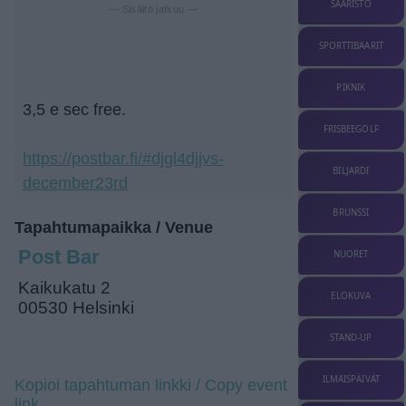
SAARISTO
— Sisältö jatkuu —
SPORTTIBAARIT
PIKNIK
3,5 e sec free.
FRISBEEGOLF
https://postbar.fi/#djgl4djjvs-
BILJARDI
december23rd
BRUNSSI
Tapahtumapaikka / Venue
Post Bar
NUORET
Kaikukatu 2
ELOKUVA
00530 Helsinki
STAND-UP
ILMAISPÄIVÄT
Kopioi tapahtuman linkki / Copy event
link