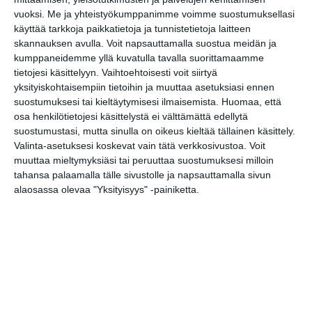
Lue lisää
vuoksi.
Me ja yhteistyökumppanimme voimme suostumuksellasi
käyttää tarkkoja paikkatietoja ja tunnistetietoja laitteen
skannauksen avulla. Voit napsauttamalla suostua meidän ja
kumppaneidemme yllä kuvatulla tavalla suorittamaamme
Bassot jyrisevät Koffin
tietojesi käsittelyyn. Vaihtoehtoisesti voit siirtyä
puistossa Taiteiden
yksityiskohtaisempiin tietoihin ja muuttaa asetuksiasi ennen
yönä
suostumuksesi tai kieltäytymisesi ilmaisemista.
Huomaa, että
Lue lisää
osa henkilötietojesi käsittelystä ei välttämättä edellytä
suostumustasi, mutta sinulla on oikeus kieltää tällainen käsittely.
Valinta-asetuksesi koskevat vain tätä verkkosivustoa. Voit
muuttaa mieltymyksiäsi tai peruuttaa suostumuksesi milloin
tahansa palaamalla tälle sivustolle ja napsauttamalla sivun
Kissojen Yöt tarjoavat
tunnelmaa syyskuun
alaosassa olevaa "Yksityisyys" -painiketta.
iltoihin
Lue lisää
Uusi stand-up -klubi
kutittelee nauruhermoja
keskiviikkoisin
Lue lisää