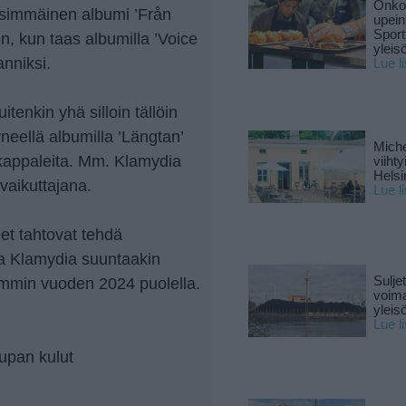
Onko 
nsimmäinen albumi ’Från
upein
Sport
inen, kun taas albumilla ’Voice
yleis
anniksi.
Lue l
itenkin yhä silloin tällöin
neellä albumilla ’Längtan’
Miche
kappaleita. Mm. Klamydia
viiht
Helsi
vaikuttajana.
Lue l
t tahtovat tehdä
a Klamydia suuntaakin
Sulje
mmin vuoden 2024 puolella.
voima
yleisö
Lue l
upan kulut