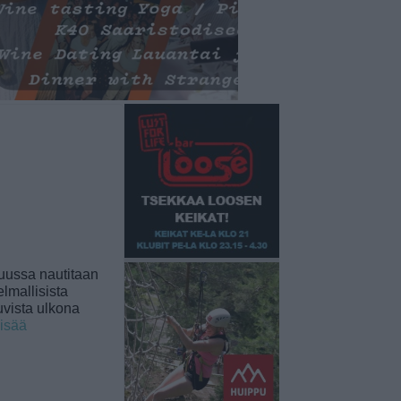
uussa nautitaan
lmallisista
uvista ulkona
lisää