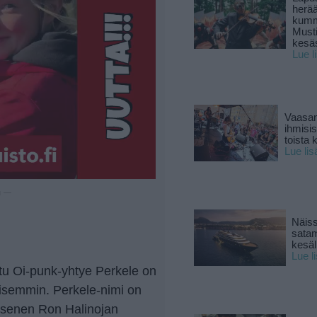
herä
kumm
Must
kesä
Lue l
Vaasan
ihmisi
toista 
Lue lis
u —
Näiss
sata
kesäll
Lue l
u Oi-punk-yhtye Perkele on
aisemmin. Perkele-nimi on
jäsenen Ron Halinojan