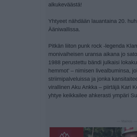
alkukeväästä!
Yhtyeet nähdään lauantaina 20. huht
Ääniwallissa.
Pitkän liiton punk rock -legenda Kla
monivaiheisen uransa aikana jo sato
1988 perustettu bändi julkaisi lokak
hemmot’ – nimisen livealbuminsa, jok
striimipalveluissa ja jonka kansitai
virallinen Aku Ankka – piirtäjä Kari 
yhtye keikkailee ahkerasti ympäri 
— Mainos 