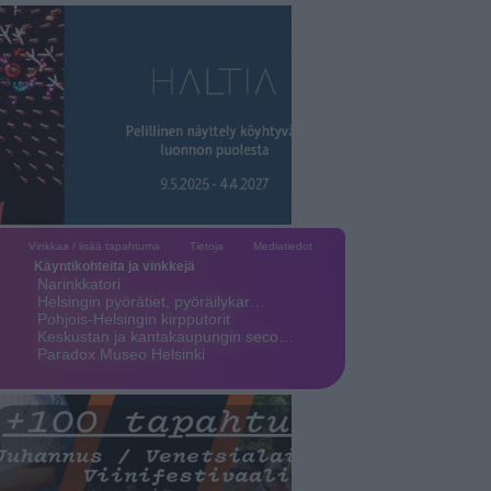
Vinkkaa / lisää tapahtuma
Tietoja
Mediatiedot
Käyntikohteita ja vinkkejä
Narinkkatori
Helsingin pyörätiet, pyöräilykar…
Pohjois-Helsingin kirpputorit
Keskustan ja kantakaupungin seco…
Paradox Museo Helsinki