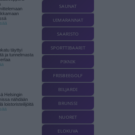
ä
SAUNAT
ittelemaan
ikkamaan
ssä
UIMARANNAT
isää
SAARISTO
SPORTTIBAARIT
katu täyttyi
stä ja tunnelmasta
kertaa
PIKNIK
ää
FRISBEEGOLF
BILJARDI
ä Helsingin
missa nähdään
BRUNSSI
ä loistoristeilijöitä
isää
NUORET
ELOKUVA