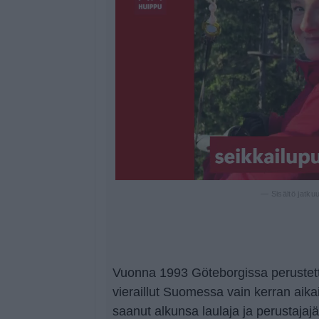
— Sisältö jatku
Vuonna 1993 Göteborgissa perustett
vieraillut Suomessa vain kerran aik
saanut alkunsa laulaja ja perustaja