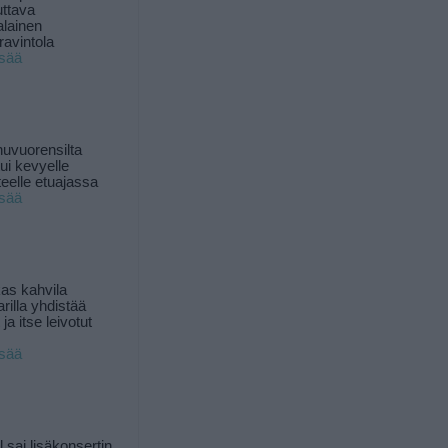
uttava
alainen
ravintola
isää
uvuorensilta
ui kevyelle
nteelle etuajassa
isää
as kahvila
rilla yhdistää
ja itse leivotut
isää
l sai lisäkonsertin