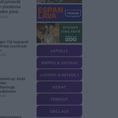
t jyrisevät
in puistossa
eiden yönä
lisää
jen Yöt tarjoavat
elmaa syyskuun
LAPSILLE
n
isää
KIRPPIS & VINTAGE
LUONTO & RETKEILY
stand-up -klubi
elee
KEIKAT
uhermoja
viikkoisin
isää
TERASSIT
GRILLAUS
alaisooppera