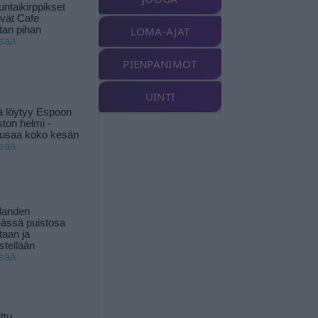
ntaikirppikset
ävät Cafe
tan pihan
LOMA-AJAT
isää
PIENPANIMOT
UINTI
ä löytyy Espoon
ston helmi -
musaa koko kesän
isää
landen
ässä puistosa
taan ja
istellään
isää
ttu