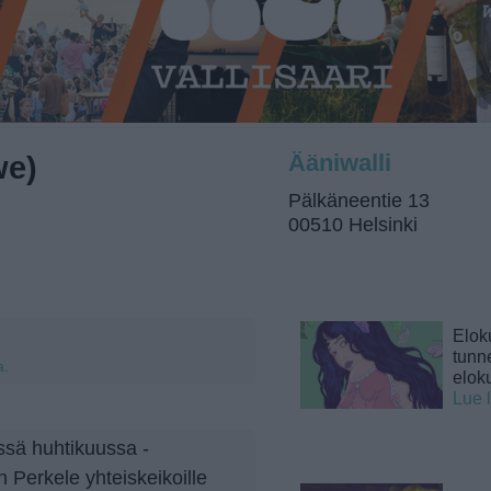
we)
Ääniwalli
Pälkäneentie 13
00510 Helsinki
Elok
tunne
a.
elok
Lue 
ssä huhtikuussa -
 Perkele yhteiskeikoille