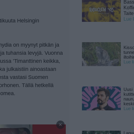
Basso
Koff
Tait
Lue 
ikuuta Helsingin
mydia on myynyt pitkän ja
Kisso
ja tuhansia levyjä. Vuonna
tunn
iltoihi
uussa ’Timanttinen keikka,
Lue l
a julkaistiin ainoastaan
teesta vastasi Suomen
Korhonen. Tällä hetkellä
Uusi 
Suomea.
kutitt
naur
keski
Lue l
—
×
Lapu