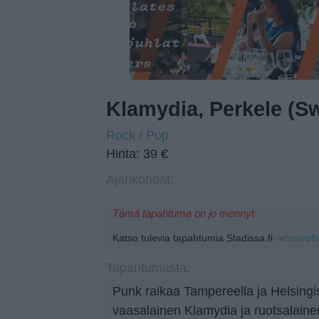
Klamydia, Perkele (S
Rock / Pop
Hinta: 39 €
Ajankohdat:
Tämä tapahtuma on jo mennyt
Katso tulevia tapahtumia Stadissa.fi
-etusivult
Tapahtumasta:
Punk raikaa Tampereella ja Helsingi
vaasalainen Klamydia ja ruotsalainen