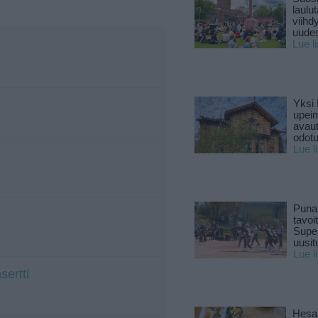
laulu
viihd
uude
Lue l
Yksi 
upeim
avaut
odotu
Lue l
Puna
tavoi
Supe
uusitu
Lue l
sertti
Hesar