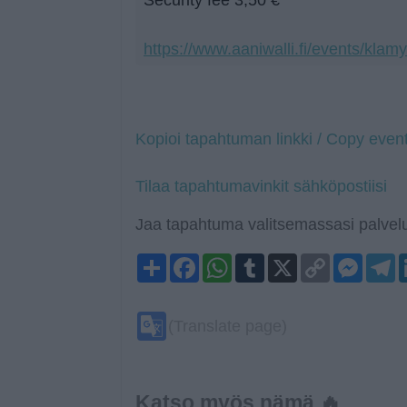
https://www.aaniwalli.fi/events/klam
Kopioi tapahtuman linkki / Copy event
Tilaa tapahtumavinkit sähköpostiisi
Jaa tapahtuma valitsemassasi palvelu
Share
Facebook
WhatsApp
Tumblr
X
Copy
Mess
T
Link
Google
(Translate page)
Translate
Katso myös nämä 🔥