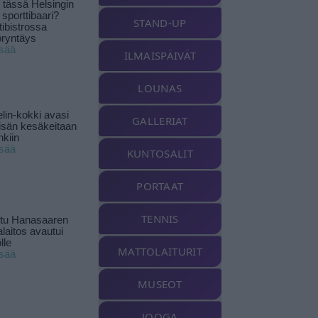
tässä Helsingin
 sporttibaari?
STAND-UP
tibistrossa
öryntäys
isää
ILMAISPÄIVÄT
LOUNAS
lin-kokki avasi
GALLERIAT
yisän kesäkeitaan
nkiin
isää
KUNTOSALIT
PORTAAT
TENNIS
ttu Hanasaaren
laitos avautui
lle
MATTOLAITURIT
isää
MUSEOT
JOOGA