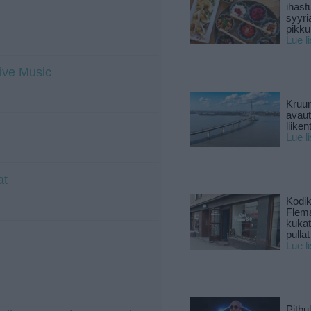
ihast
syyri
pikku
Lue l
Live Music
Kruun
avaut
liike
Lue l
at
Kodik
Flema
kukat 
pullat
Lue l
Pitbul