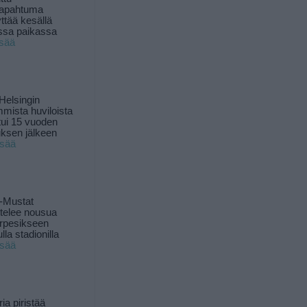
tapahtuma
yttää kesällä
ssa paikassa
isää
Helsingin
mista huviloista
ui 15 vuoden
ksen jälkeen
isää
-Mustat
ttelee nousua
rpesikseen
lla stadionilla
isää
ia piristää