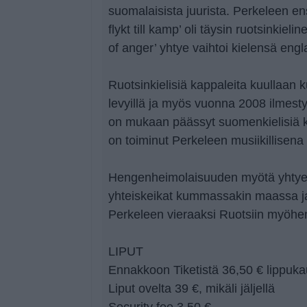
suomalaisista juurista. Perkeleen e
flykt till kamp’ oli täysin ruotsinkiel
of anger’ yhtye vaihtoi kielensä engl
Ruotsinkielisiä kappaleita kuullaan ku
levyillä ja myös vuonna 2008 ilmesty
on mukaan päässyt suomenkielisiä 
on toiminut Perkeleen musiikillisena 
Hengenheimolaisuuden myötä yhtyee
yhteiskeikat kummassakin maassa j
Perkeleen vieraaksi Ruotsiin myöhe
LIPUT
Ennakkoon Tiketistä 36,50 € lippuka
Liput ovelta 39 €, mikäli jäljellä
Security fee 3,50 €