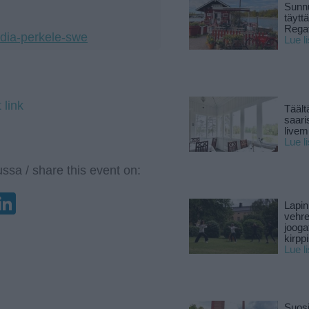
Sunnu
täytt
Rega
ydia-perkele-swe
Lue l
 link
Täält
saari
live
Lue l
ssa / share this event on:
enger
elegram
LinkedIn
Lapin
vehre
jooga
kirpp
Lue l
Suosi