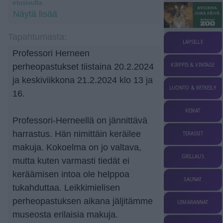
etusivulta.
Näytä lisää
Tapahtumasta:
LAPSILLE
Professori Herneen
KIRPPIS & VINTAGE
perheopastukset tiistaina 20.2.2024
ja keskiviikkona 21.2.2024 klo 13 ja
LUONTO & RETKEILY
16.
KEIKAT
Professori-Herneellä on jännittävä
harrastus. Hän nimittäin keräilee
TERASSIT
makuja. Kokoelma on jo valtava,
GRILLAUS
mutta kuten varmasti tiedät ei
keräämisen intoa ole helppoa
SAUNAT
tukahduttaa. Leikkimielisen
perheopastuksen aikana jäljitämme
UIMARANNAT
museosta erilaisia makuja.