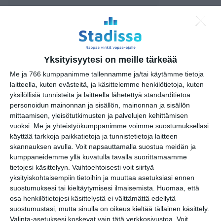
Museo Leikin kesäloman
Fiftarimaanantai
ma 10.8.2026 klo 10:00
Yksityisyytesi on meille tärkeää
Museo Leikin kesäloman
Fiftaritiistai
Me ja 766 kumppanimme tallennamme ja/tai käytämme tietoja
ti 11.8.2026 klo 10:00
laitteella, kuten evästeitä, ja käsittelemme henkilötietoja, kuten
yksilöllisiä tunnisteita ja laitteella lähetettyä standarditietoa
personoidun mainonnan ja sisällön, mainonnan ja sisällön
Yleisöopastus Suomen
mittaamisen, yleisötutkimusten ja palvelujen kehittämisen
Ilmailumuseossa
vuoksi.
Me ja yhteistyökumppanimme voimme suostumuksellasi
ti 11.8.2026 klo 13:00
käyttää tarkkoja paikkatietoja ja tunnistetietoja laitteen
skannauksen avulla. Voit napsauttamalla suostua meidän ja
Barnens söndag: Pyttelilla Pilotens
kumppaneidemme yllä kuvatulla tavalla suorittamaamme
lärokurs och introduktion till
tietojesi käsittelyyn. Vaihtoehtoisesti voit siirtyä
flygradioteknik
yksityiskohtaisempiin tietoihin ja muuttaa asetuksiasi ennen
su 16.8.2026 klo 13:00
suostumuksesi tai kieltäytymisesi ilmaisemista.
Huomaa, että
osa henkilötietojesi käsittelystä ei välttämättä edellytä
suostumustasi, mutta sinulla on oikeus kieltää tällainen käsittely.
Guided tour in English at Finnish
Valinta-asetuksesi koskevat vain tätä verkkosivustoa. Voit