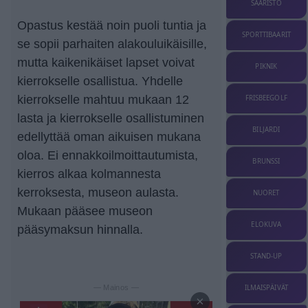
SAARISTO
Opastus kestää noin puoli tuntia ja
SPORTTIBAARIT
se sopii parhaiten alakouluikäisille,
mutta kaikenikäiset lapset voivat
PIKNIK
kierrokselle osallistua. Yhdelle
kierrokselle mahtuu mukaan 12
FRISBEEGOLF
lasta ja kierrokselle osallistuminen
BILJARDI
edellyttää oman aikuisen mukana
oloa. Ei ennakkoilmoittautumista,
BRUNSSI
kierros alkaa kolmannesta
kerroksesta, museon aulasta.
NUORET
Mukaan pääsee museon
ELOKUVA
pääsymaksun hinnalla.
STAND-UP
ILMAISPÄIVÄT
— Mainos —
×