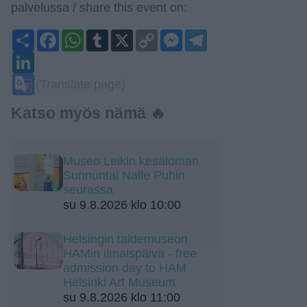
palvelussa / share this event on:
Share
Facebook
WhatsApp
Tumblr
X
Copy
Messenger
Telegram
Link
LinkedIn
Google
(Translate page)
Translate
Katso myös nämä 🔥
Museo Leikin kesäloman
Sunnuntai Nalle Puhin
seurassa
su 9.8.2026 klo 10:00
Helsingin taidemuseon
HAMin ilmaispäivä - free
admission day to HAM
Helsinki Art Museum
su 9.8.2026 klo 11:00