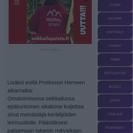
LOUNAS
GALLERIAT
KUNTOSALIT
PORTAAT
— Sisältö jatkuu —
TENNIS
MATTOLAITURIT
Lisäksi esillä Professori Herneen
MUSEOT
aikamatka:
Omatoimisessa seikkailussa
JOOGA
epäkuntoinen aikakone kuljettaa
sinut metsästäjä-keräilijöiden
LOMA-AJAT
leirinuotiolle. Päästäksesi
PIENPANIMOT
palaamaan takaisin nykyaikaan