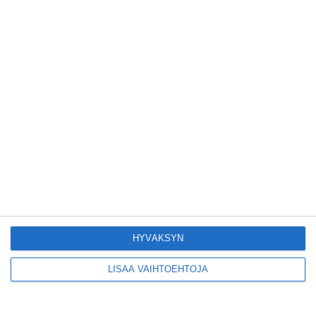
Lue lisää
Yleisölle avattu 112-
vuotiaan laivan sauna
antaa pehmeät löylyt
Lue lisää
Tämän leipomo-
kahvilan
karjalanpiirakoilla on
EU-sertifikaatti
Lue lisää
HYVÄKSYN
LISÄÄ VAIHTOEHTOJA
Konepajan näyttämö toi
kiinnostavia toimijoita
Vallilaan