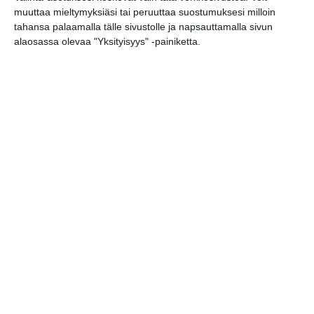
Aviation Museum
muuttaa mieltymyksiäsi tai peruuttaa suostumuksesi milloin
ti 18.8.2026 klo 15:00
tahansa palaamalla tälle sivustolle ja napsauttamalla sivun
alaosassa olevaa "Yksityisyys" -painiketta.
Final Call: Saab Draken
ke 19.8.2026 klo 17:00
Elokuussa nautitaan
tunnelmallisista
elokuvista ulkona
Lue lisää
Bassot jyrisevät Koffin