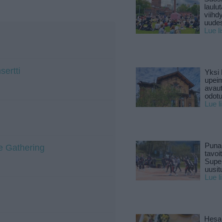
laulu
viihd
uude
Lue l
sertti
Yksi 
upeim
avaut
odotu
Lue l
Puna
e Gathering
tavoi
Supe
uusitu
Lue l
Hesar