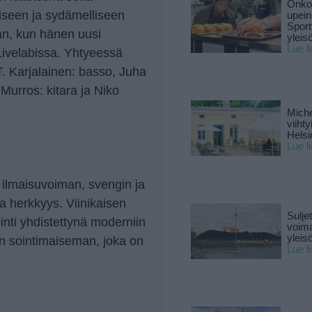
Onko 
iseen ja sydämelliseen
upein
Sport
n, kun hänen uusi
yleis
Lue l
Livelabissa. Yhtyeessä
T. Karjalainen: basso, Juha
Murros: kitara ja Niko
Miche
viiht
Helsi
Lue l
 ilmaisuvoiman, svengin ja
ja herkkyys. Viinikaisen
Sulje
inti yhdistettynä moderniin
voima
yleisö
en sointimaiseman, joka on
Lue l