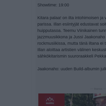
Showtime: 19:00
Kitara palaa! on ilta intohimoisen ja 
parissa. Illan esiintyjät edustavat so
huipputasoa. Teemu Viinikainen tu
jazzmuusikkona ja Jussi Jaakonaho 
rockmusiikissa, mutta tänä iltana ei t
Illan aloittaa artistien välinen keskus
sähkökitarismin suuroraakkeli Pekka
Jaakonaho: uuden Build-albumin jul
— Mainos 