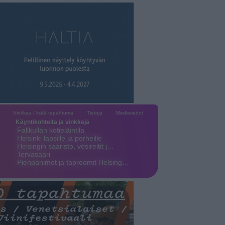
Vinkkaa / lisää tapahtuma
Tietoja
Mediatiedot
Käyntikohteita ja vinkkejä
Fallkullan kotieläintila
Helsinki lapsille ja perheille
Helsingin saaristo, vesireitit j…
Tervasaari
Pienpanimot ja taproomit Helsing…