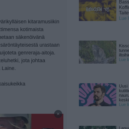
Basso
Koff
Tait
Lue 
värikylläisen kitaramusiikin
ittimensa kotimaista
nnetaan säkenöivänä
säröntäyteisestä urastaan
Kisso
tunn
uijoteta genreraja-aitoja.
iltoihi
Lue l
teluhetki, jota johtaa
 Laine.
kaisukeikka
Uusi 
kutitt
naur
keski
Lue l
—
×
Lapu