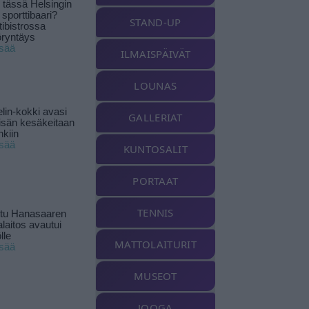
tässä Helsingin
 sporttibaari?
STAND-UP
tibistrossa
öryntäys
isää
ILMAISPÄIVÄT
LOUNAS
lin-kokki avasi
GALLERIAT
yisän kesäkeitaan
nkiin
isää
KUNTOSALIT
PORTAAT
TENNIS
ttu Hanasaaren
laitos avautui
lle
MATTOLAITURIT
isää
MUSEOT
JOOGA