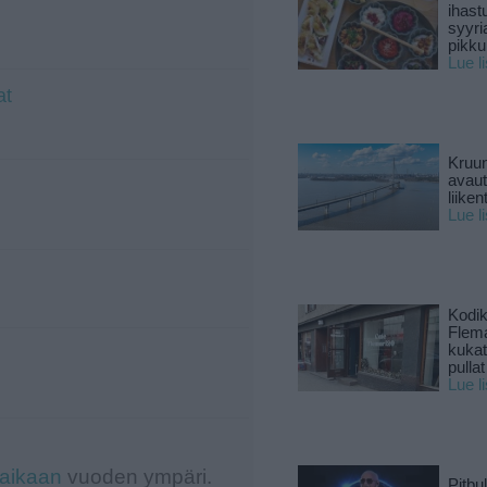
ihast
syyri
pikku
Lue l
at
Kruun
avaut
liike
Lue l
Kodik
Flema
kukat 
pullat
Lue l
-aikaan
vuoden ympäri.
Pitbul