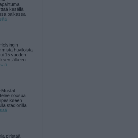
tapahtuma
yttää kesällä
ssa paikassa
isää
Helsingin
mista huviloista
ui 15 vuoden
ksen jälkeen
isää
-Mustat
ttelee nousua
rpesikseen
lla stadionilla
isää
ia piristää