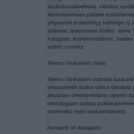
studiosoundivelhona. Albumin syväll
äänimaisemaan pääsee kurkistamaa
yhtyeensä ensiesiintyy Helsingin G 
soittavat Jaakonahon lisäksi: Jarno 
Kuoppala: kosketinsoittimet, Jaakko 
Votkin: rummut.
Teemu Viinikainen Soolo
Teemu Viinikaisen soitossa kuuluvat
virtuositeetin lisäksi vahva läsnäolo 
akustisen orkesterikitaran lämmin so
teknologiaan tuottaa poikkeuksellis
noteerattu myös kansainvälisesti.
Konsertti on ikärajaton.