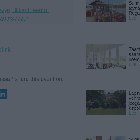
Sunnu
täytt
levynjulkkarit-teemu-
Rega
da99f87729/
Lue l
 link
Täält
saari
live
Lue l
ssa / share this event on:
enger
elegram
LinkedIn
Lapin
vehre
jooga
kirpp
Lue l
Suosi