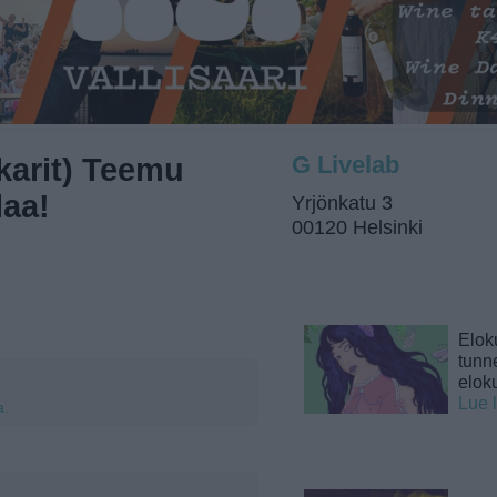
karit) Teemu
G Livelab
laa!
Yrjönkatu 3
00120 Helsinki
Elok
tunne
elok
Lue 
a.