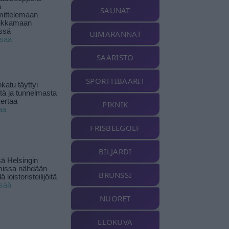
ä
SAUNAT
ittelemaan
ikkamaan
ssä
UIMARANNAT
isää
SAARISTO
SPORTTIBAARIT
katu täyttyi
stä ja tunnelmasta
kertaa
PIKNIK
ää
FRISBEEGOLF
BILJARDI
ä Helsingin
missa nähdään
BRUNSSI
ä loistoristeilijöitä
isää
NUORET
ELOKUVA