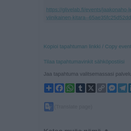
https://glivelab.fi/events/jaakonaho-
viinikainen-kitara--65ae35fc25d52d
Kopioi tapahtuman linkki / Copy event
Tilaa tapahtumavinkit sähköpostiisi
Jaa tapahtuma valitsemassasi palvelu
Share
Facebook
WhatsApp
Tumblr
X
Copy
Mess
T
Link
Google
(Translate page)
Translate