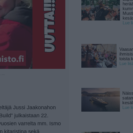
herä
kumm
Must
kesä
Lue l
Vaasan
ihmisi
toista 
Lue lis
u —
Näiss
sata
kesäll
veltäjä Jussi Jaakonahon
Lue l
uild” julkaistaan 22.
vuosien varrelta mm. Ismo
 kitaristina sekä