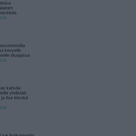
uttava
alainen
ravintola
isää
uvuorensilta
ui kevyelle
nteelle etuajassa
isää
as kahvila
rilla yhdistää
ja itse leivotut
isää
l sai lisäkonsertin