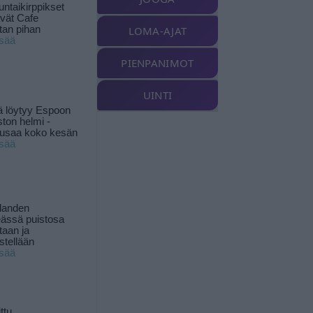
ntaikirppikset
ävät Cafe
tan pihan
LOMA-AJAT
isää
PIENPANIMOT
UINTI
ä löytyy Espoon
ston helmi -
musaa koko kesän
isää
landen
ässä puistosa
taan ja
istellään
isää
ttu