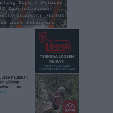
uussa nautitaan
lmallisista
uvista ulkona
lisää