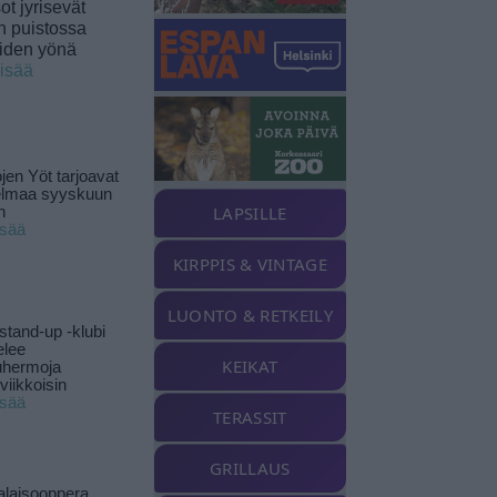
t jyrisevät
in puistossa
eiden yönä
lisää
jen Yöt tarjoavat
elmaa syyskuun
LAPSILLE
n
isää
KIRPPIS & VINTAGE
LUONTO & RETKEILY
stand-up -klubi
elee
KEIKAT
uhermoja
viikkoisin
isää
TERASSIT
GRILLAUS
alaisooppera