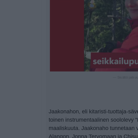
— Sisältö jatku
Jaakonahon, eli kitaristi-tuottaja-sä
toinen instrumentaalinen soololevy ”B
maaliskuuta. Jaakonaho tunnetaan 
Alangon, Jonna Tervomaan ja Chisun