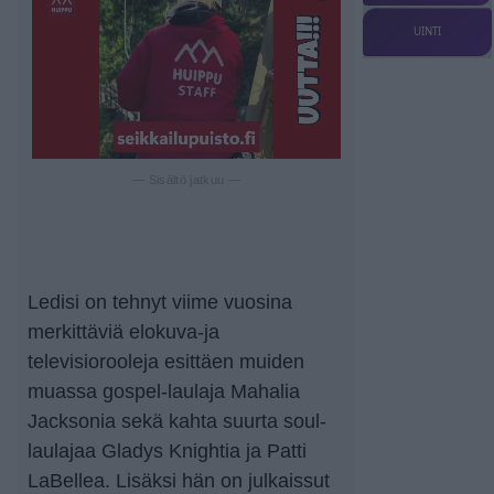
UINTI
— Sisältö jatkuu —
Ledisi on tehnyt viime vuosina
merkittäviä elokuva-ja
televisiorooleja esittäen muiden
muassa gospel-laulaja Mahalia
Jacksonia sekä kahta suurta soul-
laulajaa Gladys Knightia ja Patti
LaBellea. Lisäksi hän on julkaissut