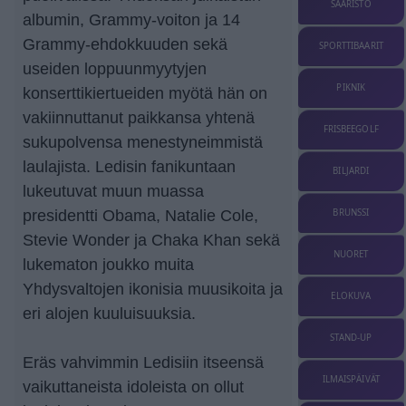
SAARISTO
albumin, Grammy-voiton ja 14
Grammy-ehdokkuuden sekä
SPORTTIBAARIT
useiden loppuunmyytyjen
PIKNIK
konserttikiertueiden myötä hän on
vakiinnuttanut paikkansa yhtenä
FRISBEEGOLF
sukupolvensa menestyneimmistä
laulajista. Ledisin fanikuntaan
BILJARDI
lukeutuvat muun muassa
BRUNSSI
presidentti Obama, Natalie Cole,
Stevie Wonder ja Chaka Khan sekä
NUORET
lukematon joukko muita
Yhdysvaltojen ikonisia muusikoita ja
ELOKUVA
eri alojen kuuluisuuksia.
STAND-UP
Eräs vahvimmin Ledisiin itseensä
ILMAISPÄIVÄT
vaikuttaneista idoleista on ollut