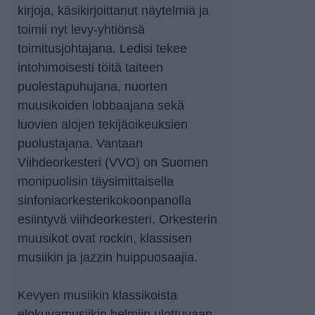
kirjoja, käsikirjoittanut näytelmiä ja
toimii nyt levy-yhtiönsä
toimitusjohtajana. Ledisi tekee
intohimoisesti töitä taiteen
puolestapuhujana, nuorten
muusikoiden lobbaajana sekä
luovien alojen tekijäoikeuksien
puolustajana. Vantaan
Viihdeorkesteri (VVO) on Suomen
monipuolisin täysimittaisella
sinfoniaorkesterikokoonpanolla
esiintyvä viihdeorkesteri. Orkesterin
muusikot ovat rockin, klassisen
musiikin ja jazzin huippuosaajia.
Kevyen musiikin klassikoista
elokuvamusiikin helmiin ulottuvaan