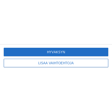
Hesaria piristää
ihastuttava syyrialainen
pikkuravintola
Lue lisää
Kruunuvuorensilta
HYVÄKSYN
avautui kevyelle
liikenteelle etuajassa
Lue lisää
LISÄÄ VAIHTOEHTOJA
Kodikas kahvila
Flemarilla yhdistää
kukat ja itse leivotut
pullat
Lue lisää