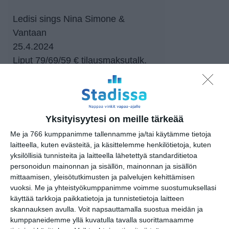
Ledisi sings Nina Simone &
Vantaan
25.4.2024
Liput 79/69/59 € tilausmaksutalk.
1,50 €, Lippu.fi
Esityksen kesto n. 2 tuntia, sisältää
väliajan
Yksityisyytesi on meille tärkeää
https://www.lippu.fi/event/april-jazz-
Me ja 766 kumppanimme tallennamme ja/tai käytämme tietoja
2024-helsingin-kulttuuritalo-
laitteella, kuten evästeitä, ja käsittelemme henkilötietoja, kuten
yksilöllisiä tunnisteita ja laitteella lähetettyä standarditietoa
18000979/
personoidun mainonnan ja sisällön, mainonnan ja sisällön
mittaamisen, yleisötutkimusten ja palvelujen kehittämisen
Tapahtumapaikka / Venue
vuoksi.
Me ja yhteistyökumppanimme voimme suostumuksellasi
Kulttuuritalo
käyttää tarkkoja paikkatietoja ja tunnistetietoja laitteen
skannauksen avulla. Voit napsauttamalla suostua meidän ja
Sturenkatu 4
kumppaneidemme yllä kuvatulla tavalla suorittamaamme
00510 Helsinki