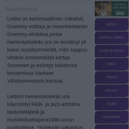
Tapahtumasta:
Ledisi on karismaattinen vokalisti,
LAPSILLE
Grammy-voittaja ja moninkertainen
Grammy-ehdokas,jonka
KIRPPIS & VINTAGE
menestyksekäs ura on kestänyt yli
kaksi vuosikymmentä. Hän saapuu
LUONTO & RETKEILY
vihdoin ensimmäistä kertaa
KEIKAT
Suomeen ja esiintyy kahdessa
konsertissa Vantaan
TERASSIT
Viihdeorkesterin kanssa.
GRILLAUS
Ledisin menestyksekäs ura
käynnistyi R&B- ja jazz-artistina,
SAUNAT
lauluntekijänä ja
UIMARANNAT
musiikkituottajana1990-luvun
puolivälissä. Yhdeksän julkaistun