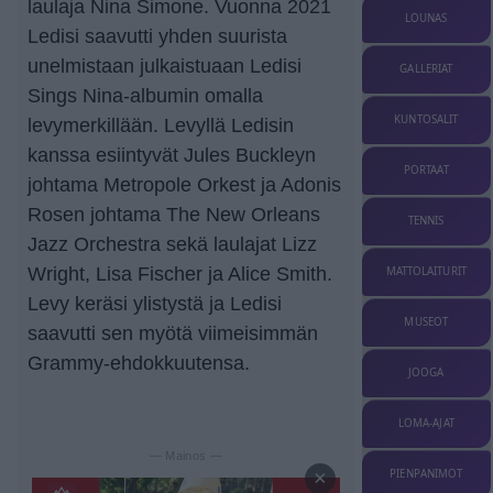
laulaja Nina Simone. Vuonna 2021
LOUNAS
Ledisi saavutti yhden suurista
unelmistaan julkaistuaan Ledisi
GALLERIAT
Sings Nina-albumin omalla
KUNTOSALIT
levymerkillään. Levyllä Ledisin
kanssa esiintyvät Jules Buckleyn
PORTAAT
johtama Metropole Orkest ja Adonis
Rosen johtama The New Orleans
TENNIS
Jazz Orchestra sekä laulajat Lizz
Wright, Lisa Fischer ja Alice Smith.
MATTOLAITURIT
Levy keräsi ylistystä ja Ledisi
MUSEOT
saavutti sen myötä viimeisimmän
Grammy-ehdokkuutensa.
JOOGA
LOMA-AJAT
— Mainos —
×
PIENPANIMOT