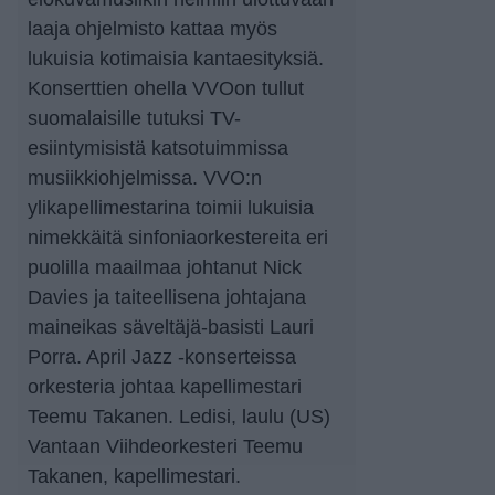
laaja ohjelmisto kattaa myös
lukuisia kotimaisia kantaesityksiä.
Konserttien ohella VVOon tullut
suomalaisille tutuksi TV-
esiintymisistä katsotuimmissa
musiikkiohjelmissa. VVO:n
ylikapellimestarina toimii lukuisia
nimekkäitä sinfoniaorkestereita eri
puolilla maailmaa johtanut Nick
Davies ja taiteellisena johtajana
maineikas säveltäjä-basisti Lauri
Porra. April Jazz -konserteissa
orkesteria johtaa kapellimestari
Teemu Takanen. Ledisi, laulu (US)
Vantaan Viihdeorkesteri Teemu
Takanen, kapellimestari.