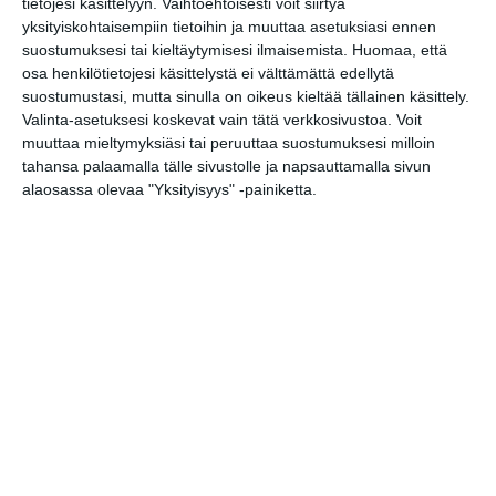
tietojesi käsittelyyn. Vaihtoehtoisesti voit siirtyä
yksityiskohtaisempiin tietoihin ja muuttaa asetuksiasi ennen
suostumuksesi tai kieltäytymisesi ilmaisemista.
Huomaa, että
osa henkilötietojesi käsittelystä ei välttämättä edellytä
Kopioi tapahtuman linkki / Copy event
suostumustasi, mutta sinulla on oikeus kieltää tällainen käsittely.
link
Valinta-asetuksesi koskevat vain tätä verkkosivustoa. Voit
muuttaa mieltymyksiäsi tai peruuttaa suostumuksesi milloin
tahansa palaamalla tälle sivustolle ja napsauttamalla sivun
Tilaa tapahtumavinkit sähköpostiisi
alaosassa olevaa "Yksityisyys" -painiketta.
Jaa tapahtuma valitsemassasi
palvelussa / share this event on:
Share
Facebook
WhatsApp
Tumblr
X
Copy
Messenger
Telegram
Link
LinkedIn
Google
(Translate page)
Translate
Katso myös nämä 🔥
K-POP Huvipuistobileet