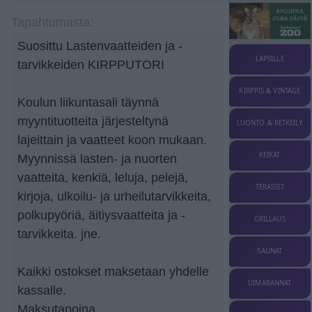
Tapahtumasta:
Suosittu Lastenvaatteiden ja -
LAPSILLE
tarvikkeiden KIRPPUTORI
KIRPPIS & VINTAGE
Koulun liikuntasali täynnä
myyntituotteita järjesteltynä
LUONTO & RETKEILY
lajeittain ja vaatteet koon mukaan.
KEIKAT
Myynnissä lasten- ja nuorten
vaatteita, kenkiä, leluja, pelejä,
TERASSIT
kirjoja, ulkoilu- ja urheilutarvikkeita,
polkupyöriä, äitiysvaatteita ja -
GRILLAUS
tarvikkeita. jne.
SAUNAT
Kaikki ostokset maksetaan yhdelle
UIMARANNAT
kassalle.
Maksutapoina