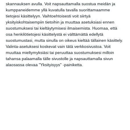
Puutarhan parhaat palat -
skannauksen avulla. Voit napsauttamalla suostua meidän ja
opastus
kumppaneidemme yllä kuvatulla tavalla suorittamaamme
pe 14.8.2026 klo 11:30
tietojesi käsittelyyn. Vaihtoehtoisesti voit siirtyä
yksityiskohtaisempiin tietoihin ja muuttaa asetuksiasi ennen
Wine Tasting Vallisaaressa
suostumuksesi tai kieltäytymisesi ilmaisemista.
Huomaa, että
🍷
osa henkilötietojesi käsittelystä ei välttämättä edellytä
la 15.8.2026 klo 17:00
suostumustasi, mutta sinulla on oikeus kieltää tällainen käsittely.
Valinta-asetuksesi koskevat vain tätä verkkosivustoa. Voit
muuttaa mieltymyksiäsi tai peruuttaa suostumuksesi milloin
Lapinlahden Lähteen
tahansa palaamalla tälle sivustolle ja napsauttamalla sivun
puistokirppikset kesällä
alaosassa olevaa "Yksityisyys" -painiketta.
2026
su 16.8.2026 klo 11:00
Rivitanssin ilmainen kokeilukerta ja
alkeiskurssi
ma 17.8.2026 klo 18:00