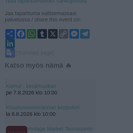
Tilaa tapahtumavinkit sähköpostiisi
Jaa tapahtuma valitsemassasi
palvelussa / share this event on:
Share
Facebook
WhatsApp
Tumblr
X
Copy
Messenger
Telegram
Link
LinkedIn
Google
(Translate page)
Translate
Katso myös nämä 🔥
Kemut - kesämuskari
pe 7.8.2026 klo 10:00
Kruunuvuorenrannan kirpputori
la 8.8.2026 klo 10:00
Vintage Market Teurastamo