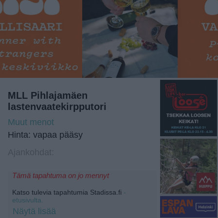
MLL Pihlajamäen
lastenvaatekirpputori
Muut menot
Hinta: vapaa pääsy
Ajankohdat:
Tämä tapahtuma on jo mennyt
Katso tulevia tapahtumia Stadissa.fi
-
etusivulta.
Näytä lisää