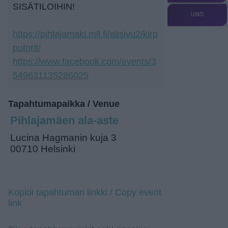
SISÄTILOIHIN!
UINTI
https://pihlajamaki.mll.fi/alisivu2/kirp
putorit/
https://www.facebook.com/events/3
549631135286025
Tapahtumapaikka / Venue
Pihlajamäen ala-aste
Lucina Hagmanin kuja 3
00710 Helsinki
Kopioi tapahtuman linkki / Copy event
link