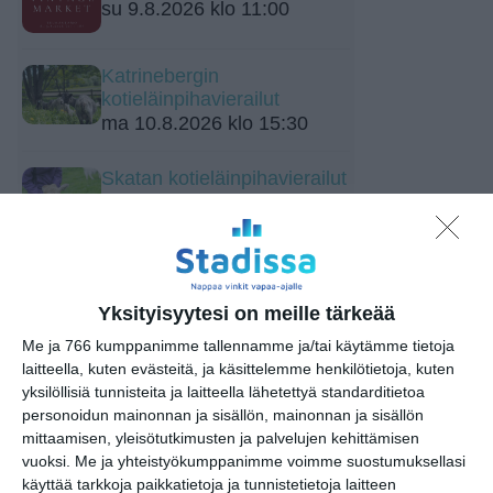
su 9.8.2026 klo 11:00
Katrinebergin
kotieläinpihavierailut
ma 10.8.2026 klo 15:30
Skatan kotieläinpihavierailut
ti 11.8.2026 klo 15:30
Tehdään peli Scratch-
ohjelmointikielellä -työpaja
Yksityisyytesi on meille tärkeää
(2.–5.-luokkalaiset)
ke 12.8.2026 klo 17:00
Me ja 766 kumppanimme tallennamme ja/tai käytämme tietoja
laitteella, kuten evästeitä, ja käsittelemme henkilötietoja, kuten
yksilöllisiä tunnisteita ja laitteella lähetettyä standarditietoa
Kaupunkitanssit
personoidun mainonnan ja sisällön, mainonnan ja sisällön
Teurastamolla
mittaamisen, yleisötutkimusten ja palvelujen kehittämisen
to 13.8.2026 klo 17:30
vuoksi.
Me ja yhteistyökumppanimme voimme suostumuksellasi
käyttää tarkkoja paikkatietoja ja tunnistetietoja laitteen