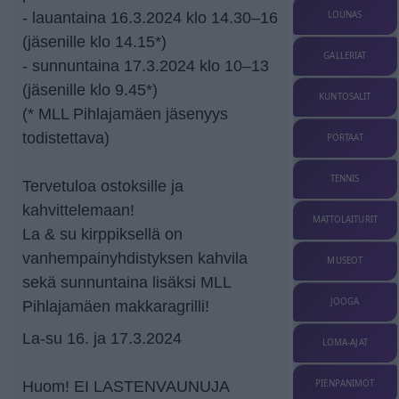
LOUNAS
- lauantaina 16.3.2024 klo 14.30–16
(jäsenille klo 14.15*)
GALLERIAT
- sunnuntaina 17.3.2024 klo 10–13
(jäsenille klo 9.45*)
KUNTOSALIT
(* MLL Pihlajamäen jäsenyys
todistettava)
PORTAAT
TENNIS
Tervetuloa ostoksille ja
kahvittelemaan!
MATTOLAITURIT
La & su kirppiksellä on
vanhempainyhdistyksen kahvila
MUSEOT
sekä sunnuntaina lisäksi MLL
JOOGA
Pihlajamäen makkaragrilli!
La-su 16. ja 17.3.2024
LOMA-AJAT
Huom! EI LASTENVAUNUJA
PIENPANIMOT