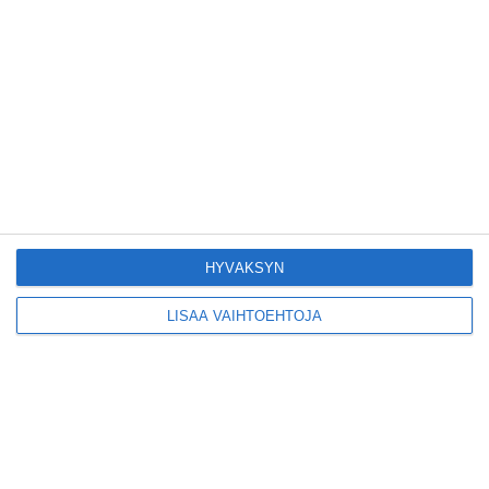
Pitbull sai lisäkonsertin
Helsinkiin I'm Back -
kiertueelleen
Lue lisää
Yleisölle avattu 112-
vuotiaan laivan sauna
antaa pehmeät löylyt
HYVÄKSYN
Lue lisää
LISÄÄ VAIHTOEHTOJA
Tämän leipomo-
kahvilan
karjalanpiirakoilla on
EU-sertifikaatti
Lue lisää