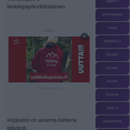
SAARISTO
Mobilepay/kortti/käteinen.
SPORTTIBAARIT
PIKNIK
— Mainos —
×
FRISBEEGOLF
BILJARDI
BRUNSSI
NUORET
— Sisältö jatkuu —
ELOKUVA
STAND-UP
Kirpputori on avoinna kahtena
ILMAISPÄIVÄT
päivänä: