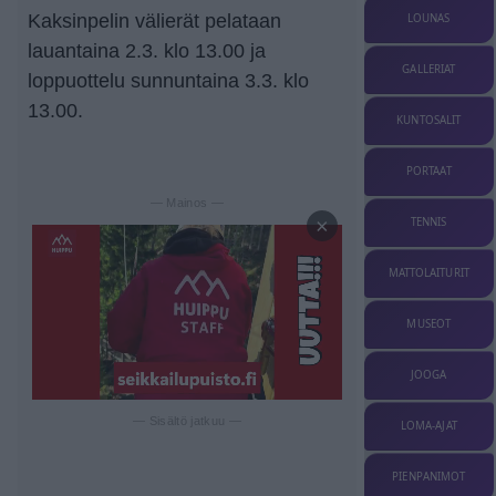
Kaksinpelin välierät pelataan
LOUNAS
lauantaina 2.3. klo 13.00 ja
GALLERIAT
loppuottelu sunnuntaina 3.3. klo
13.00.
KUNTOSALIT
PORTAAT
— Mainos —
×
TENNIS
MATTOLAITURIT
MUSEOT
JOOGA
— Sisältö jatkuu —
LOMA-AJAT
PIENPANIMOT