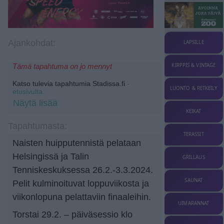
Ajankohdat:
LAPSILLE
KIRPPIS & VINTAGE
Tämä tapahtuma on jo mennyt
Katso tulevia tapahtumia Stadissa.fi
-
LUONTO & RETKEILY
etusivulta.
Näytä lisää
KEIKAT
Tapahtumasta:
TERASSIT
Naisten huipputennistä pelataan
Helsingissä ja Talin
GRILLAUS
Tenniskeskuksessa 26.2.-3.3.2024.
SAUNAT
Pelit kulminoituvat loppuviikosta ja
viikonlopuna pelattaviin finaaleihin.
UIMARANNAT
Torstai 29.2. – päiväsessio klo