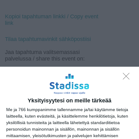
Kopioi tapahtuman linkki / Copy event
link
Tilaa tapahtumavinkit sähköpostiisi
Jaa tapahtuma valitsemassasi
palvelussa / share this event on:
Share
Facebook
WhatsApp
Tumblr
X
Copy
Messenger
Telegram
Link
LinkedIn
Google
(Translate page)
Translate
Yksityisyytesi on meille tärkeää
Katso myös nämä 🔥
Me ja 766 kumppanimme tallennamme ja/tai käytämme tietoja
laitteella, kuten evästeitä, ja käsittelemme henkilötietoja, kuten
yksilöllisiä tunnisteita ja laitteella lähetettyä standarditietoa
Friskiksen puistojumpat
personoidun mainonnan ja sisällön, mainonnan ja sisällön
Uimastadionilla
mittaamisen, yleisötutkimusten ja palvelujen kehittämisen