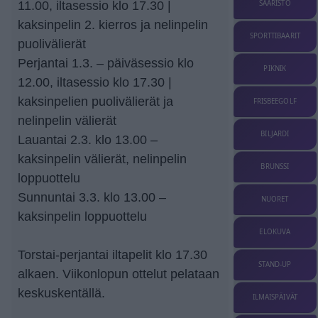
11.00, iltasessio klo 17.30 |
SAARISTO
kaksinpelin 2. kierros ja nelinpelin
SPORTTIBAARIT
puolivälierät
Perjantai 1.3. – päiväsessio klo
PIKNIK
12.00, iltasessio klo 17.30 |
kaksinpelien puolivälierät ja
FRISBEEGOLF
nelinpelin välierät
BILJARDI
Lauantai 2.3. klo 13.00 –
kaksinpelin välierät, nelinpelin
BRUNSSI
loppuottelu
Sunnuntai 3.3. klo 13.00 –
NUORET
kaksinpelin loppuottelu
ELOKUVA
Torstai-perjantai iltapelit klo 17.30
STAND-UP
alkaen. Viikonlopun ottelut pelataan
keskuskentällä.
ILMAISPÄIVÄT