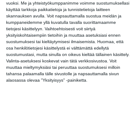
ti 11.8.2026 klo 18:00
vuoksi.
Me ja yhteistyökumppanimme voimme suostumuksellasi
käyttää tarkkoja paikkatietoja ja tunnistetietoja laitteen
skannauksen avulla. Voit napsauttamalla suostua meidän ja
Bike 4 Beer Club
kumppaneidemme yllä kuvatulla tavalla suorittamaamme
to 13.8.2026 klo 18:00
tietojesi käsittelyyn. Vaihtoehtoisesti voit siirtyä
yksityiskohtaisempiin tietoihin ja muuttaa asetuksiasi ennen
suostumuksesi tai kieltäytymisesi ilmaisemista.
Huomaa, että
Friskis Helsingin
osa henkilötietojesi käsittelystä ei välttämättä edellytä
aamulenkki
suostumustasi, mutta sinulla on oikeus kieltää tällainen käsittely.
pe 14.8.2026 klo 07:00
Valinta-asetuksesi koskevat vain tätä verkkosivustoa. Voit
muuttaa mieltymyksiäsi tai peruuttaa suostumuksesi milloin
Tokoinranta parkrun
tahansa palaamalla tälle sivustolle ja napsauttamalla sivun
la 15.8.2026 klo 09:30
alaosassa olevaa "Yksityisyys" -painiketta.
Maisemajooga
Vallisaaressa
su 16.8.2026 klo 11:00
Amerikkalainen jalkapallo:
junioriturnaus