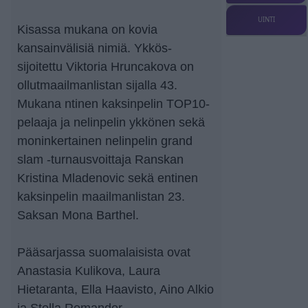
UINTI
Kisassa mukana on kovia
kansainvälisiä nimiä. Ykkös-
sijoitettu Viktoria Hruncakova on
ollutmaailmanlistan sijalla 43.
Mukana ntinen kaksinpelin TOP10-
pelaaja ja nelinpelin ykkönen sekä
moninkertainen nelinpelin grand
slam -turnausvoittaja Ranskan
Kristina Mladenovic sekä entinen
kaksinpelin maailmanlistan 23.
Saksan Mona Barthel.
Pääsarjassa suomalaisista ovat
Anastasia Kulikova, Laura
Hietaranta, Ella Haavisto, Aino Alkio
ja Stella Remander.