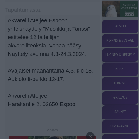
Tapahtumasta:
Akvarelli Ateljee Espoon
LAPSILLE
yhteisnäyttely "Musiikki ja Tanssi"
esittelee 12 taiteilijan
KIRPPIS & VINTAGE
akvarelliteoksia. Vapaa pääsy.
Näyttely avoinna 4.3-24.3.2024.
LUONTO & RETKEILY
KEIKAT
Avajaiset maanantaina 4.3. klo 18.
Aukiolo ti-pe klo 12-17.
TERASSIT
Akvarelli Ateljee
GRILLAUS
Harakantie 2, 02650 Espoo
SAUNAT
UIMARANNAT
— Mainos —
×