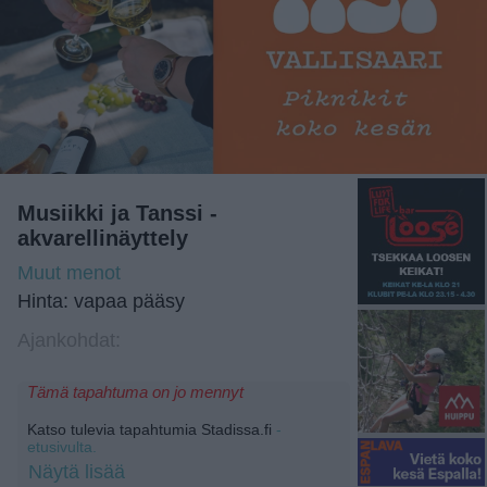
Musiikki ja Tanssi -
akvarellinäyttely
Muut menot
Hinta: vapaa pääsy
Ajankohdat:
Tämä tapahtuma on jo mennyt
Katso tulevia tapahtumia Stadissa.fi
-
etusivulta.
Näytä lisää