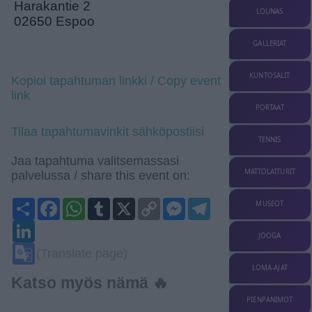
Harakantie 2
LOUNAS
02650 Espoo
GALLERIAT
KUNTOSALIT
Kopioi tapahtuman linkki / Copy event
link
PORTAAT
Tilaa tapahtumavinkit sähköpostiisi
TENNIS
Jaa tapahtuma valitsemassasi
MATTOLAITURIT
palvelussa / share this event on:
Share
Facebook
WhatsApp
Tumblr
X
Copy
Messenger
Telegram
MUSEOT
Link
LinkedIn
JOOGA
Google
(Translate page)
Translate
LOMA-AJAT
Katso myös nämä 🔥
PIENPANIMOT