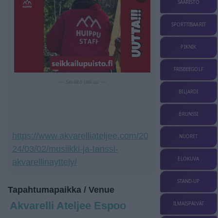
SAARISTO
SPORTTIBAARIT
PIKNIK
FRISBEEGOLF
— Sisältö jatkuu —
BILJARDI
BRUNSSI
https://www.akvarelliateljee.com/20
NUORET
24/03/02/musiikki-ja-tanssi-
ELOKUVA
akvarellinayttely/
STAND-UP
Tapahtumapaikka / Venue
Akvarelli Ateljee Espoo
ILMAISPÄIVÄT