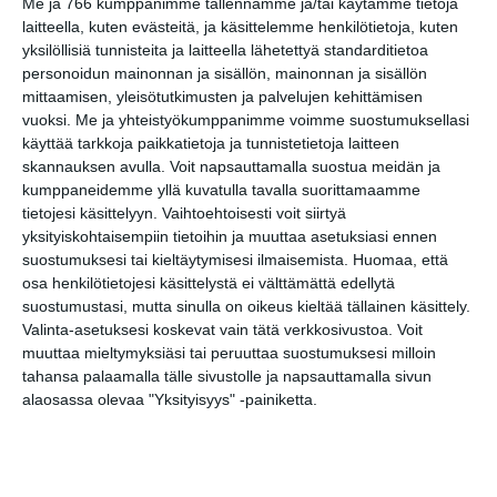
Me ja 766 kumppanimme tallennamme ja/tai käytämme tietoja
laitteella, kuten evästeitä, ja käsittelemme henkilötietoja, kuten
Kaupunkitanssit Maunulassa
yksilöllisiä tunnisteita ja laitteella lähetettyä standarditietoa
ke 19.8.2026 klo 17:30
personoidun mainonnan ja sisällön, mainonnan ja sisällön
mittaamisen, yleisötutkimusten ja palvelujen kehittämisen
vuoksi.
Me ja yhteistyökumppanimme voimme suostumuksellasi
käyttää tarkkoja paikkatietoja ja tunnistetietoja laitteen
skannauksen avulla. Voit napsauttamalla suostua meidän ja
kumppaneidemme yllä kuvatulla tavalla suorittamaamme
tietojesi käsittelyyn. Vaihtoehtoisesti voit siirtyä
yksityiskohtaisempiin tietoihin ja muuttaa asetuksiasi ennen
suostumuksesi tai kieltäytymisesi ilmaisemista.
Huomaa, että
Elokuussa nautitaan
osa henkilötietojesi käsittelystä ei välttämättä edellytä
tunnelmallisista
suostumustasi, mutta sinulla on oikeus kieltää tällainen käsittely.
elokuvista ulkona
Valinta-asetuksesi koskevat vain tätä verkkosivustoa. Voit
Lue lisää
muuttaa mieltymyksiäsi tai peruuttaa suostumuksesi milloin
tahansa palaamalla tälle sivustolle ja napsauttamalla sivun
alaosassa olevaa "Yksityisyys" -painiketta.
Bassot jyrisevät Koffin
puistossa Taiteiden
yönä