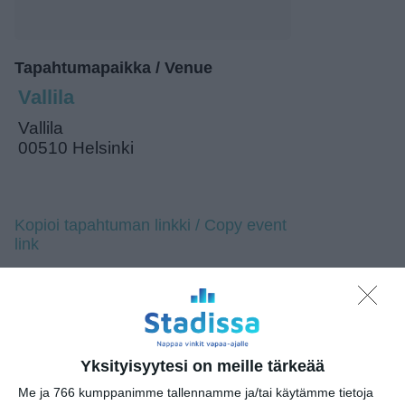
Tapahtumapaikka / Venue
Vallila
Vallila
00510 Helsinki
Kopioi tapahtuman linkki / Copy event
link
Tilaa tapahtumavinkit sähköpostiisi
Jaa tapahtuma valitsemassasi
palvelussa / share this event on:
Yksityisyytesi on meille tärkeää
Share
Facebook
WhatsApp
Tumblr
X
Copy
Messenger
Telegram
Me ja 766 kumppanimme tallennamme ja/tai käytämme tietoja
Link