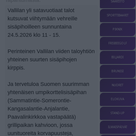
SAARISTO
Vallilan yli satavuotiaat talot
SPORTTIBAARIT
kutsuvat viihtymään vehreille
sisäpihoilleen sunnuntaina
PIKNIK
24.5.2026 klo 11 - 15.
FRISBEEGOLF
Perinteinen Vallilan viiden taloyhtiön
BILJARDI
yhteinen suurten sisäpihojen
kirppis.
BRUNSSI
Ja tervetuloa Suomen suurimman
NUORET
yhtenäisen umpikorttelisisäpihan
ELOKUVA
(Sammatintie-Somerontie-
Kangasalantie-Anjalantie,
STAND-UP
Paavalinkirkkoa vastapäätä)
grillipaikan kahvioon, jossa
ILMAISPÄIVÄT
uunituoreita korvapuusteja,