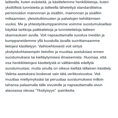
LinkedIn
laitteella, kuten evästeitä, ja käsittelemme henkilötietoja, kuten
yksilöllisiä tunnisteita ja laitteella lähetettyä standarditietoa
Google
(Translate page)
personoidun mainonnan ja sisällön, mainonnan ja sisällön
Translate
mittaamisen, yleisötutkimusten ja palvelujen kehittämisen
Katso myös nämä 🔥
vuoksi.
Me ja yhteistyökumppanimme voimme suostumuksellasi
käyttää tarkkoja paikkatietoja ja tunnistetietoja laitteen
skannauksen avulla. Voit napsauttamalla suostua meidän ja
kumppaneidemme yllä kuvatulla tavalla suorittamaamme
Arboretum-opastus
tietojesi käsittelyyn. Vaihtoehtoisesti voit siirtyä
la 8.8.2026 klo 12:30
yksityiskohtaisempiin tietoihin ja muuttaa asetuksiasi ennen
suostumuksesi tai kieltäytymisesi ilmaisemista.
Huomaa, että
osa henkilötietojesi käsittelystä ei välttämättä edellytä
Aleksis Kiven kadun kirppis
suostumustasi, mutta sinulla on oikeus kieltää tällainen käsittely.
su 9.8.2026 klo 09:00
Valinta-asetuksesi koskevat vain tätä verkkosivustoa. Voit
muuttaa mieltymyksiäsi tai peruuttaa suostumuksesi milloin
tahansa palaamalla tälle sivustolle ja napsauttamalla sivun
Skatan kotieläinpihavierailut
alaosassa olevaa "Yksityisyys" -painiketta.
ti 11.8.2026 klo 15:30
Katrinebergin
kotieläinpihavierailut