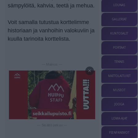
sämpylöitä, kahvia, teetä ja mehua.
LOUNAS
GALLERIAT
Voit samalla tutustua korttelimme
historiaan ja vanhoihin valokuviin ja
KUNTOSALIT
kuulla tarinoita korttelista.
PORTAAT
TENNIS
— Mainos —
×
MATTOLAITURIT
MUSEOT
JOOGA
LOMA-AJAT
— Sisältö jatkuu —
PIENPANIMOT