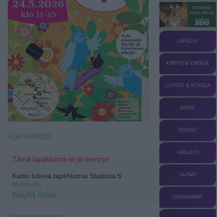
LAPSILLE
KIRPPIS & VINTAGE
LUONTO & RETKEILY
KEIKAT
TERASSIT
Ajankohdat:
GRILLAUS
Tämä tapahtuma on jo mennyt
SAUNAT
Katso tulevia tapahtumia Stadissa.fi
-
etusivulta.
Näytä lisää
UIMARANNAT
Tapahtumasta: