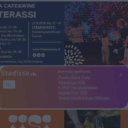
Suosittuja tapahtumia
+
Puotila Block Party
Etno-Espa 2026
K-POP Huvipuistobileet
Rastila Fest 2026
Suuret risteilyalukset Helsingin…