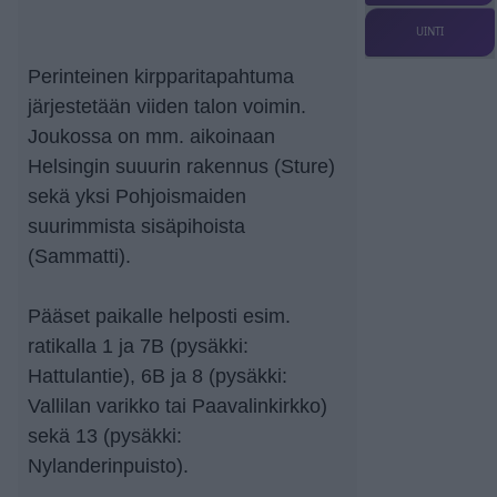
UINTI
Perinteinen kirpparitapahtuma
järjestetään viiden talon voimin.
Joukossa on mm. aikoinaan
Helsingin suuurin rakennus (Sture)
sekä yksi Pohjoismaiden
suurimmista sisäpihoista
(Sammatti).
Pääset paikalle helposti esim.
ratikalla 1 ja 7B (pysäkki:
Hattulantie), 6B ja 8 (pysäkki:
Vallilan varikko tai Paavalinkirkko)
sekä 13 (pysäkki:
Nylanderinpuisto).