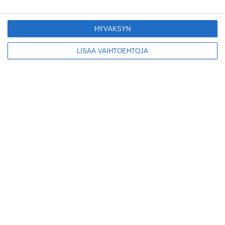
Pitbull sai lisäkonsertin
Helsinkiin I'm Back -
kiertueelleen
HYVÄKSYN
Lue lisää
LISÄÄ VAIHTOEHTOJA
Yleisölle avattu 112-
vuotiaan laivan sauna
antaa pehmeät löylyt
Lue lisää
Tämän leipomo-
kahvilan
karjalanpiirakoilla on
EU-sertifikaatti
Lue lisää