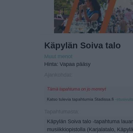
Käpylän Soiva talo
Muut menot
Hinta: Vapaa pääsy
Ajankohdat:
Tämä tapahtuma on jo mennyt
Katso tulevia tapahtumia Stadissa.fi
-etusivult
Tapahtumasta:
Käpylän Soiva talo -tapahtuma laua
musiikkiopistolla (Karjalatalo, Käpyl