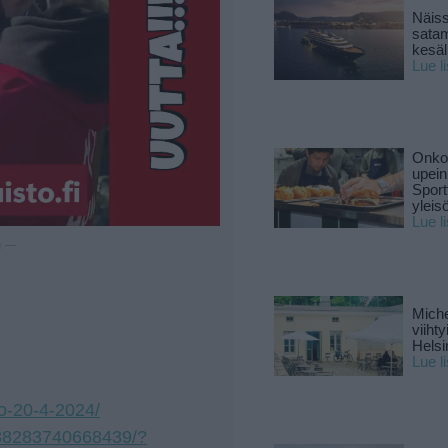
Näiss
sata
kesäll
Lue l
Onko 
upein
Sport
yleis
Lue l
u —
Miche
viiht
Helsi
!
Lue l
lo-20-4-2024/
388283740668439/?