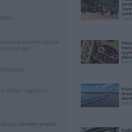
tavoi
Supe
uusitu
pastus
Lue l
urora Karamzinin kanssa
Hesar
alvipuutarhaan
ihast
syyri
pikku
Lue l
lkeiskurssi
Kruun
o by Robert Jägerhorn
avaut
liike
Lue l
-aikaan
vuoden ympäri.
Kodik