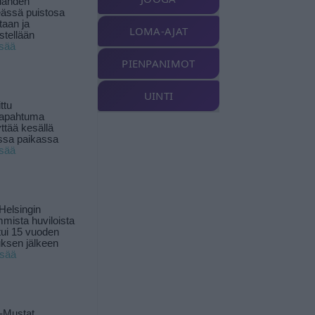
landen
ässä puistosa
taan ja
LOMA-AJAT
istellään
isää
PIENPANIMOT
UINTI
ttu
tapahtuma
yttää kesällä
ssa paikassa
isää
Helsingin
mista huviloista
ui 15 vuoden
ksen jälkeen
isää
-Mustat