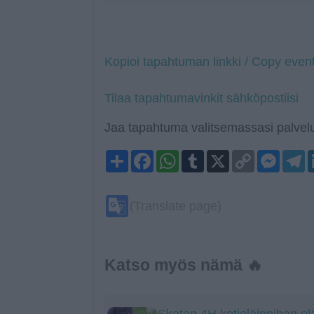
Kopioi tapahtuman linkki / Copy event
Tilaa tapahtumavinkit sähköpostiisi
Jaa tapahtuma valitsemassasi palvelu
Share
Facebook
WhatsApp
Tumblr
X
Copy
Mess
T
Link
Google
(Translate page)
Translate
Katso myös nämä 🔥
Skatan 4H kotieläinpihan el