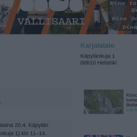
Karjalatalo
Käpylänkuja 1
00610 Helsinki
Kisso
tunn
a.
iltoihi
Lue l
ntaina 20.4. Käpylän
änkuja 1) klo 11–14.