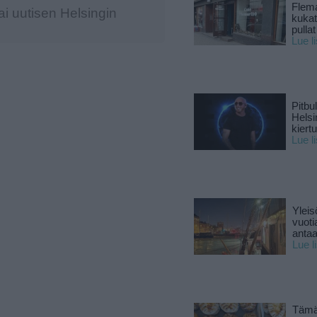
Flema
i uutisen Helsingin
kukat 
pullat
Lue l
Pitbul
Helsi
kiert
Lue l
Yleis
vuoti
antaa
Lue l
Tämä