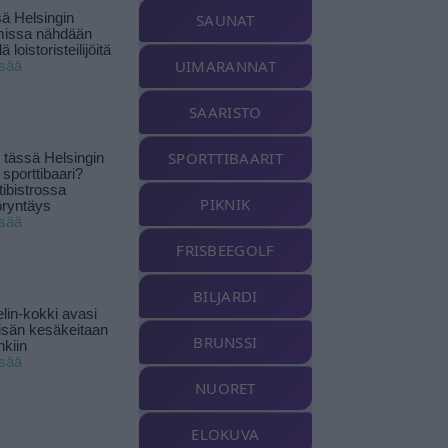
ä Helsingin
SAUNAT
missa nähdään
ä loistoristeilijöitä
UIMARANNAT
isää
SAARISTO
SPORTTIBAARIT
tässä Helsingin
 sporttibaari?
tibistrossa
PIKNIK
öryntäys
isää
FRISBEEGOLF
BILJARDI
lin-kokki avasi
yisän kesäkeitaan
BRUNSSI
nkiin
isää
NUORET
ELOKUVA