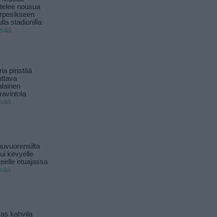
ttelee nousua
rpesikseen
lla stadionilla
isää
ia piristää
uttava
alainen
ravintola
isää
uvuorensilta
ui kevyelle
nteelle etuajassa
isää
as kahvila