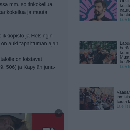
Uusi 
sa mm. soitinkokeilua,
kutitt
naur
karikokeilua ja muuta
keski
Lue l
ikkiopisto ja Helsingin
i on auki tapahtuman ajan.
Lapu
herä
kumm
Must
talolle on loistavat
kesä
9, 506) ja Käpylän juna-
Lue l
Vaasan
ihmisi
toista 
Lue lis
—
×