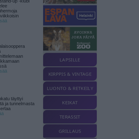
stand-up -klubi
elee
uhermoja
viikkoisin
isää
alaisooppera
ä
ittelemaan
LAPSILLE
ikkamaan
ssä
isää
KIRPPIS & VINTAGE
LUONTO & RETKEILY
katu täyttyi
KEIKAT
stä ja tunnelmasta
kertaa
ää
TERASSIT
GRILLAUS