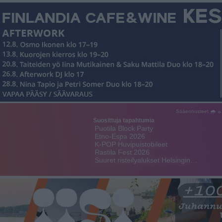
Sääennusteet 🌧 ☼
Suosittuja tapahtumia
Puotila Block Party
Etno-Espa 2026
K-POP Huvipuistobileet
Rastila Fest 2026
Suuret risteilyalukset Helsingin…