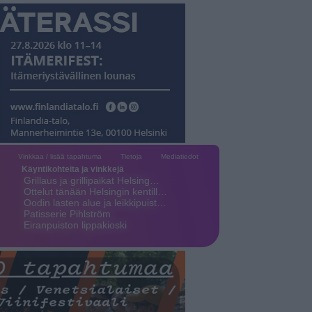
Vinkkaa / lisää tapahtuma
Tietoja
Mediatiedot
Käyntikohteita ja vinkkejä
Grillaus ja grillipaikat Helsing…
Ottelut tänään Helsingin kentill…
Oodin lasten alue ja leikkipuist…
Patisserie Pihlström
Eiranpuiston lippakioski