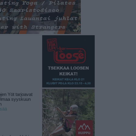
jen Yöt tarjoavat
elmaa syyskuun
n
isää