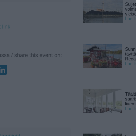
Sulje
voima
yleisö
Lue l
 link
Sunnu
täytt
ssa / share this event on:
Rega
Lue l
enger
elegram
LinkedIn
Täält
saari
live
Lue l
äinpäivät