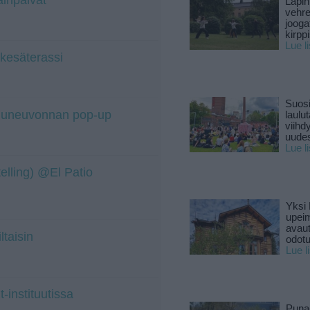
Lapin
vehre
jooga
kirpp
Lue l
 kesäterassi
Suosi
iluneuvonnan pop-up
laulu
viihd
uude
Lue l
elling) @El Patio
Yksi 
upeim
avaut
ltaisin
odotu
Lue l
-instituutissa
Puna