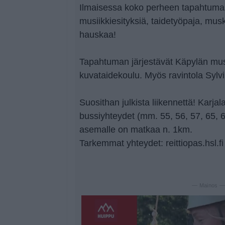
Ilmaisessa koko perheen tapahtumas
musiikkiesityksiä, taidetyöpaja, mus
hauskaa!
Tapahtuman järjestävät Käpylän musi
kuvataidekoulu. Myös ravintola Sylv
Suosithan julkista liikennettä! Karjala
bussiyhteydet (mm. 55, 56, 57, 65, 6
asemalle on matkaa n. 1km.
Tarkemmat yhteydet: reittiopas.hsl.fi
— Mainos 