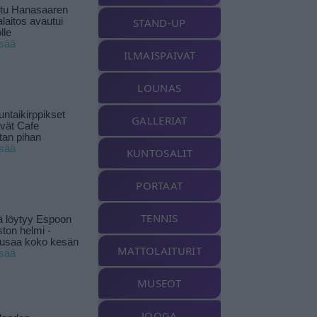
ttu Hanasaaren
laitos avautui
STAND-UP
lle
isää
ILMAISPÄIVÄT
LOUNAS
ntaikirppikset
GALLERIAT
ävät Cafe
tan pihan
isää
KUNTOSALIT
PORTAAT
TENNIS
ä löytyy Espoon
ston helmi -
musaa koko kesän
MATTOLAITURIT
isää
MUSEOT
JOOGA