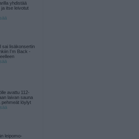
rilla yhdistää
ja itse leivotut
isää
l sai lisäkonsertin
nkiin I'm Back -
ueelleen
isää
ölle avattu 112-
aan laivan sauna
 pehmeät löylyt
isää
n leipomo-