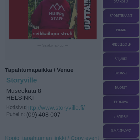
SAARISTO
SPORTTIBAARIT
PIKNIK
FRISBEEGOLF
— Sisältö jatkuu —
BILJARDI
Tapahtumapaikka / Venue
BRUNSSI
Storyville
NUORET
Museokatu 8
HELSINKI
ELOKUVA
Kotisivu:
http://www.storyville.fi/
Puhelin:
(09) 408 007
STAND-UP
ILMAISPÄIVÄT
Kopioi tapahtuman linkki / Copy event