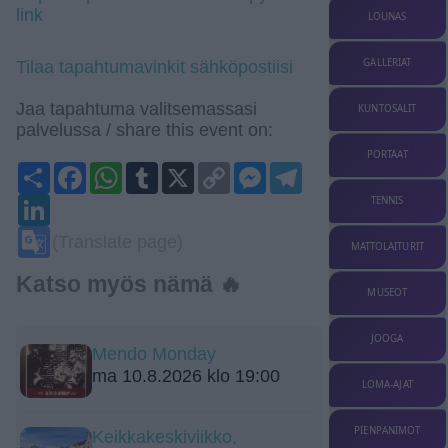
link
LOUNAS
GALLERIAT
Tilaa tapahtumavinkit sähköpostiisi
Jaa tapahtuma valitsemassasi
KUNTOSALIT
palvelussa / share this event on:
PORTAAT
Share
Facebook
WhatsApp
Tumblr
X
Copy
Messenger
Telegram
Link
LinkedIn
TENNIS
Google
(Translate page)
MATTOLAITURIT
Translate
Katso myös nämä 🔥
MUSEOT
JOOGA
Mendo Monday
ma 10.8.2026 klo 19:00
LOMA-AJAT
PIENPANIMOT
Keikkakeskiviikko,