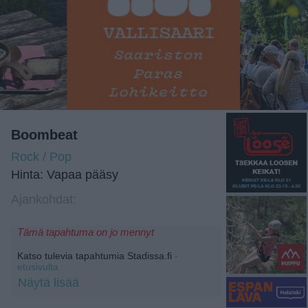
Boombeat
Rock / Pop
Hinta: Vapaa pääsy
Ajankohdat:
Tämä tapahtuma on jo mennyt
Katso tulevia tapahtumia Stadissa.fi
-
etusivulta.
Näytä lisää