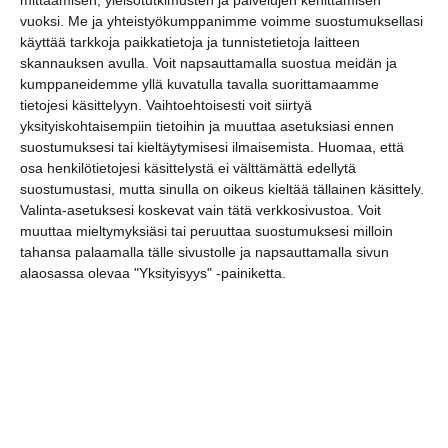
Lue lisää
vuoksi.
Me ja yhteistyökumppanimme voimme suostumuksellasi
käyttää tarkkoja paikkatietoja ja tunnistetietoja laitteen
skannauksen avulla. Voit napsauttamalla suostua meidän ja
kumppaneidemme yllä kuvatulla tavalla suorittamaamme
Bassot jyrisevät Koffin
tietojesi käsittelyyn. Vaihtoehtoisesti voit siirtyä
puistossa Taiteiden
yksityiskohtaisempiin tietoihin ja muuttaa asetuksiasi ennen
yönä
suostumuksesi tai kieltäytymisesi ilmaisemista.
Huomaa, että
Lue lisää
osa henkilötietojesi käsittelystä ei välttämättä edellytä
suostumustasi, mutta sinulla on oikeus kieltää tällainen käsittely.
Valinta-asetuksesi koskevat vain tätä verkkosivustoa. Voit
muuttaa mieltymyksiäsi tai peruuttaa suostumuksesi milloin
tahansa palaamalla tälle sivustolle ja napsauttamalla sivun
Kissojen Yöt tarjoavat
tunnelmaa syyskuun
alaosassa olevaa "Yksityisyys" -painiketta.
iltoihin
Lue lisää
Uusi stand-up -klubi
kutittelee nauruhermoja
keskiviikkoisin