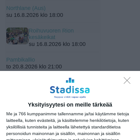
Northlane (Aus)
su 16.8.2026 klo 18:00
Roihuvuoren Rion
kesäkeikat
su 16.8.2026 klo 18:00
Pambikallio
to 20.8.2026 klo 21:00
Yksityisyytesi on meille tärkeää
Me ja 766 kumppanimme tallennamme ja/tai käytämme tietoja
laitteella, kuten evästeitä, ja käsittelemme henkilötietoja, kuten
Elokuussa nautitaan
yksilöllisiä tunnisteita ja laitteella lähetettyä standarditietoa
tunnelmallisista
personoidun mainonnan ja sisällön, mainonnan ja sisällön
elokuvista ulkona
mittaamisen, yleisötutkimusten ja palvelujen kehittämisen