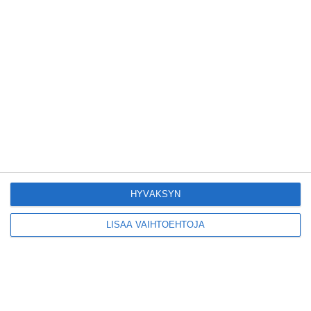
Konepajan näyttämö toi
kiinnostavia toimijoita
Vallilaan
Lue lisää
Suosittu esitys tekee
joukkuevoimistelun
kääntöpuolia näkyväksi
Lue lisää
HYVÄKSYN
LISÄÄ VAIHTOEHTOJA
Yrjönkadun uimahalli
avautui pitkän
odotuksen jälkeen
Lue lisää