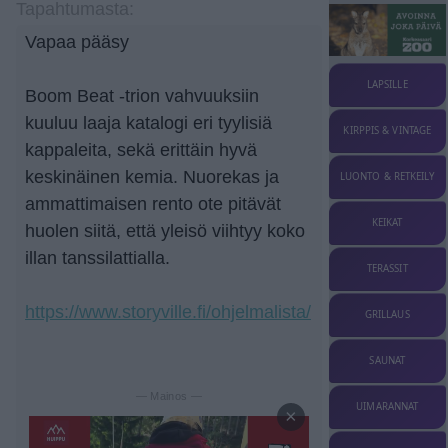
Tapahtumasta:
Vapaa pääsy
LAPSILLE
Boom Beat -trion vahvuuksiin
kuuluu laaja katalogi eri tyylisiä
KIRPPIS & VINTAGE
kappaleita, sekä erittäin hyvä
keskinäinen kemia. Nuorekas ja
LUONTO & RETKEILY
ammattimaisen rento ote pitävät
KEIKAT
huolen siitä, että yleisö viihtyy koko
illan tanssilattialla.
TERASSIT
https://www.storyville.fi/ohjelmalista/
GRILLAUS
SAUNAT
— Mainos —
UIMARANNAT
×