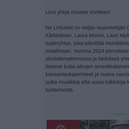
Uusi yhtye nousee siivilleen!
Ne Lintuizet on neljän lauluntekijän
Kärkkäinen, Laura Moisio, Lauri My
superyhtye, joka päivittää moniäänis
maailmaan. Vuonna 2024 perustetu
silottelemattomassa ja herkässä yht
iloisesti kulta-aikojen amerikkalaine
kansanlauluperinteet ja nueva canció
uutta musiikkia että uusia tulkintoja 
tuotannosta.
— Mainos 