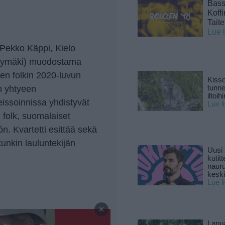
Basso
Koff
Tait
Lue 
 (Pekko Käppi, Kielo
llymäki) muodostama
en folkin 2020-luvun
Kisso
n yhtyeen
tunn
iltoihi
eissoinnissa yhdistyvät
Lue l
n folk, suomalaiset
n. Kvartetti esittää sekä
kunkin lauluntekijän
Uusi 
kutitt
naur
keski
Lue l
—
×
Lapu