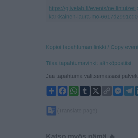
https://glivelab.fi/events/ne-lintuizet
karkkainen-laura-mo-6617d2991cd
Kopioi tapahtuman linkki / Copy event
Tilaa tapahtumavinkit sähköpostiisi
Jaa tapahtuma valitsemassasi palvelu
Share
Facebook
WhatsApp
Tumblr
X
Copy
Mess
T
Link
Google
(Translate page)
Translate
Katso myös nämä 🔥