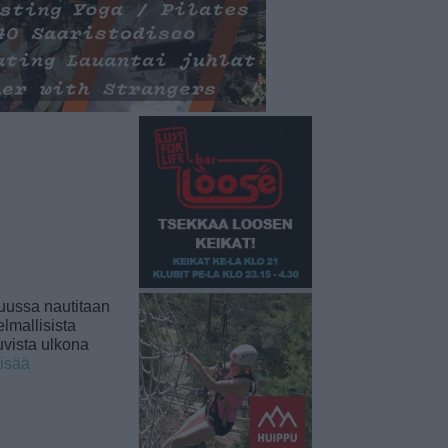
uussa nautitaan
lmallisista
uvista ulkona
lisää