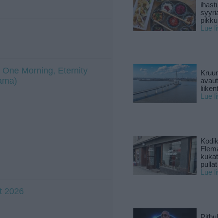
ihast
syyri
pikku
Lue l
 One Morning, Eternity
Kruun
tama)
avaut
liike
Lue l
Kodik
Flema
kukat 
pullat
Lue l
it 2026
Pitbul