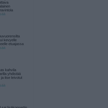
uttava
alainen
ravintola
isää
uvuorensilta
ui kevyelle
nteelle etuajassa
isää
as kahvila
rilla yhdistää
ja itse leivotut
isää
l sai lisäkonsertin