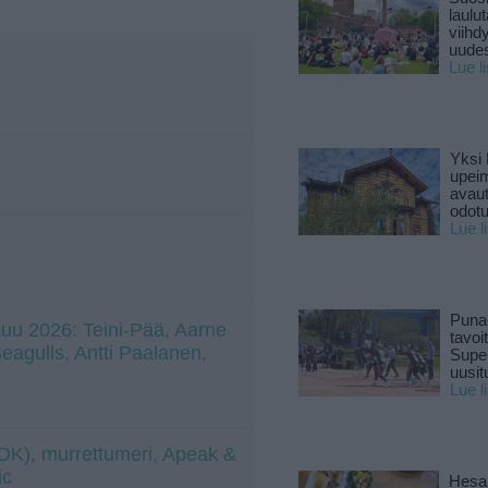
laulu
viihd
uude
Lue l
Yksi 
upeim
avaut
odotu
Lue l
Puna
uu 2026: Teini-Pää, Aarne
tavoi
 Seagulls, Antti Paalanen,
Supe
uusitu
Lue l
 (DK), murrettumeri, Apeak &
ic
Hesar