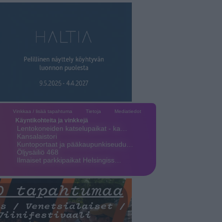
Vinkkaa / lisää tapahtuma
Tietoja
Mediatiedot
Käyntikohteita ja vinkkejä
Lentokoneiden katselupaikat - ka…
Kansalaistori
Kuntoportaat ja pääkaupunkiseudu…
Öljysäiliö 468
Ilmaiset parkkipaikat Helsingiss…