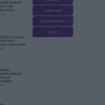
ntaikirppikset
ävät Cafe
tan pihan
LOMA-AJAT
isää
PIENPANIMOT
UINTI
ä löytyy Espoon
ston helmi -
musaa koko kesän
isää
landen
ässä puistosa
taan ja
istellään
isää
ttu