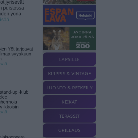
t jyrisevät
in puistossa
eiden yönä
lisää
jen Yöt tarjoavat
elmaa syyskuun
LAPSILLE
n
isää
KIRPPIS & VINTAGE
LUONTO & RETKEILY
stand-up -klubi
elee
KEIKAT
uhermoja
viikkoisin
isää
TERASSIT
GRILLAUS
alaisooppera