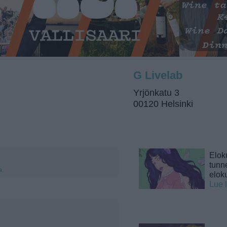
G Livelab
Yrjönkatu 3
00120 Helsinki
Elok
tunne
a.
elok
Lue 