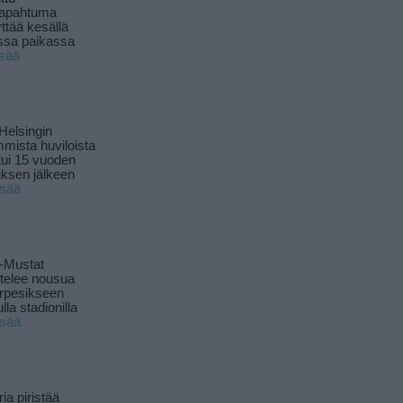
tapahtuma
yttää kesällä
ssa paikassa
isää
Helsingin
mista huviloista
ui 15 vuoden
ksen jälkeen
isää
-Mustat
ttelee nousua
rpesikseen
lla stadionilla
isää
ia piristää