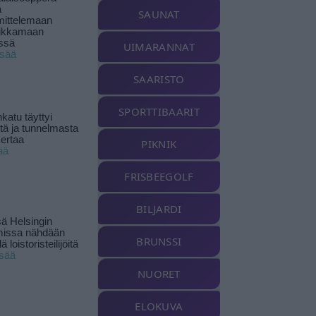
ä
SAUNAT
ittelemaan
ikkamaan
ssä
UIMARANNAT
isää
SAARISTO
SPORTTIBAARIT
katu täyttyi
stä ja tunnelmasta
kertaa
PIKNIK
ää
FRISBEEGOLF
BILJARDI
ä Helsingin
missa nähdään
BRUNSSI
ä loistoristeilijöitä
isää
NUORET
ELOKUVA