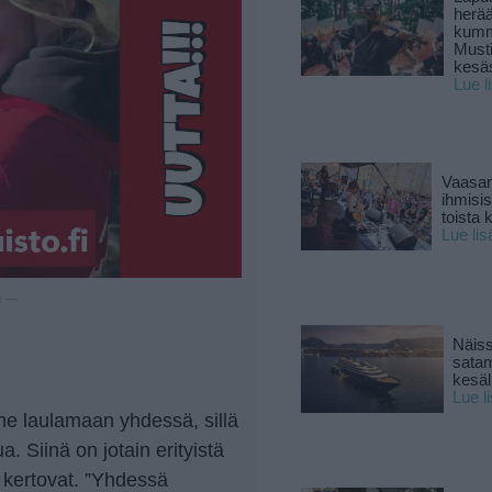
herä
kumm
Must
kesä
Lue l
Vaasan
ihmisi
toista 
Lue lis
u —
Näiss
sata
kesäll
Lue l
me laulamaan yhdessä, sillä
. Siinä on jotain erityistä
t kertovat. ”Yhdessä