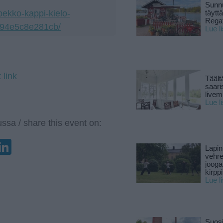
Sunnu
-pekko-kappi-kielo-
täytt
Rega
094e5c8e281cb/
Lue l
 link
Täält
saari
live
Lue l
ssa / share this event on:
enger
elegram
LinkedIn
Lapin
vehre
jooga
kirpp
Lue l
Suosi