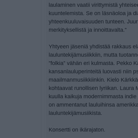
laulaminen vaatii virittymistä yhteise
kuuntelemista. Se on läsnäoloa ja di
yhteenkuuluvaisuuden tunteen. Juuri
merkityksellistä ja innoittavalta.”
Yhtyeen jäseniä yhdistää rakkaus e
lauluntekijämusiikkiin, mutta tuotan
”folkia” vähän eri kulmasta. Pekko K
kansanlauluperinteitä luovasti niin p
maailmanmusiikkiinkin. Kielo Kärkkäi
kohtaavat runollisen lyriikan. Laura
kuulla kaikuja modernimmasta indie f
on ammentanut lauluihinsa amerikka
lauluntekijämusiikista.
Konsertti on ikärajaton.