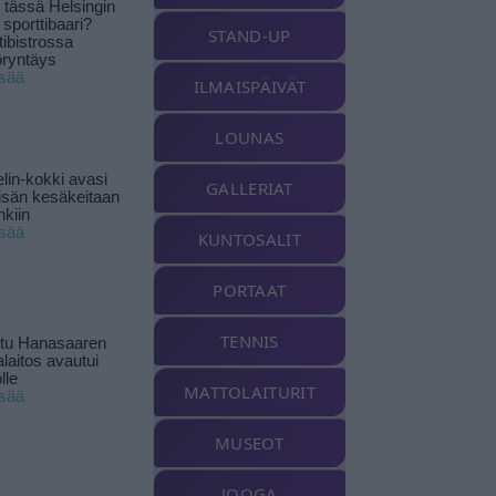
tässä Helsingin
 sporttibaari?
STAND-UP
tibistrossa
öryntäys
isää
ILMAISPÄIVÄT
LOUNAS
lin-kokki avasi
GALLERIAT
yisän kesäkeitaan
nkiin
isää
KUNTOSALIT
PORTAAT
TENNIS
ttu Hanasaaren
laitos avautui
lle
MATTOLAITURIT
isää
MUSEOT
JOOGA