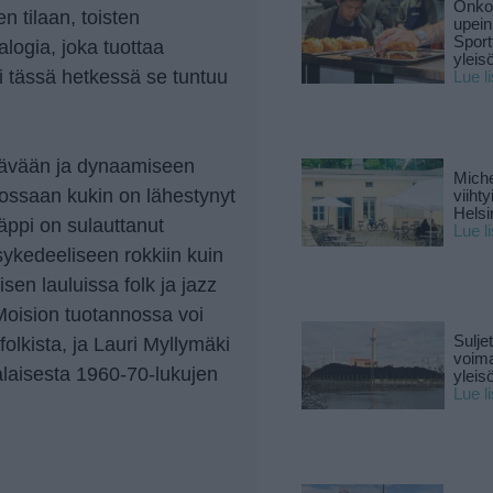
Onko 
en tilaan, toisten
upein
Sport
alogia, joka tuottaa
yleis
 tässä hetkessä se tuntuu
Lue l
lävään ja dynaamiseen
Miche
nossaan kukin on lähestynyt
viiht
Helsi
äppi on sulauttanut
Lue l
sykedeeliseen rokkiin kuin
sen lauluissa folk ja jazz
 Moision tuotannossa voi
Sulje
olkista, ja Lauri Myllymäki
voima
laisesta 1960-70-lukujen
yleisö
Lue l