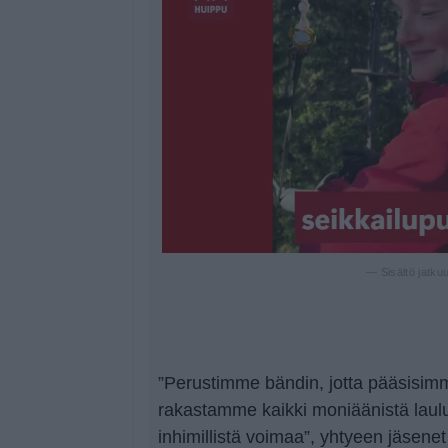
— Sisältö jatku
”Perustimme bändin, jotta pääsisim
rakastamme kaikki moniäänistä laulua
inhimillistä voimaa”, yhtyeen jäsene