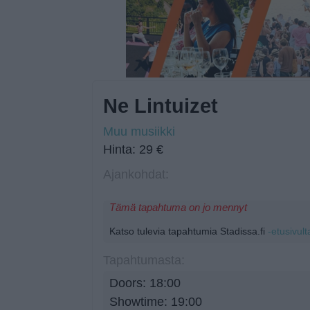
Ne Lintuizet
Muu musiikki
Hinta: 29 €
Ajankohdat:
Tämä tapahtuma on jo mennyt
Katso tulevia tapahtumia Stadissa.fi
-etusivult
Tapahtumasta:
Doors: 18:00
Showtime: 19:00