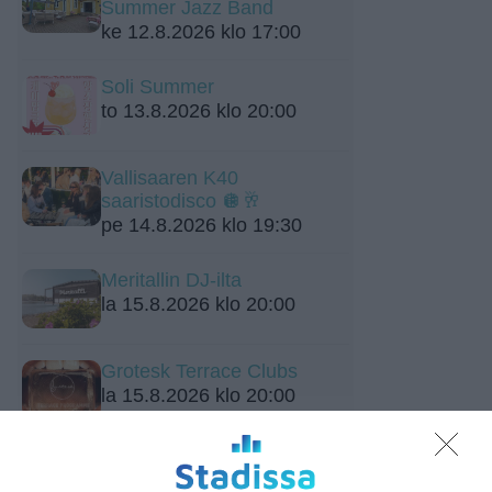
Summer Jazz Band
ke 12.8.2026 klo 17:00
Soli Summer
to 13.8.2026 klo 20:00
Vallisaaren K40
saaristodisco 🪩🥂
pe 14.8.2026 klo 19:30
Meritallin DJ-ilta
la 15.8.2026 klo 20:00
Grotesk Terrace Clubs
la 15.8.2026 klo 20:00
Flow Festival 2026
su 16.8.2026 klo 13:00