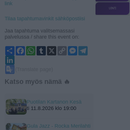
link
UINTI
Tilaa tapahtumavinkit sähköpostiisi
Jaa tapahtuma valitsemassasi
palvelussa / share this event on:
Share
Facebook
WhatsApp
Tumblr
X
Copy
Messenger
Telegram
Link
LinkedIn
Google
(Translate page)
Translate
Katso myös nämä 🔥
Puotilan Kartanon Kesä
ti 11.8.2026 klo 19:00
Gula Jazz - Rocka Merilahti