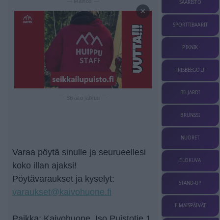
— Mainos —
SAARISTO
×
SPORTTIBAARIT
PIKNIK
FRISBEEGOLF
BILJARDI
— Sisältö jatkuu —
BRUNSSI
NUORET
Varaa pöytä sinulle ja seurueellesi
ELOKUVA
koko illan ajaksi!
Pöytävaraukset ja kyselyt:
STAND-UP
varaukset@kaivohuone.fi
ILMAISPÄIVÄT
Paikka: Kaivohuone, Iso Puistotie 1.