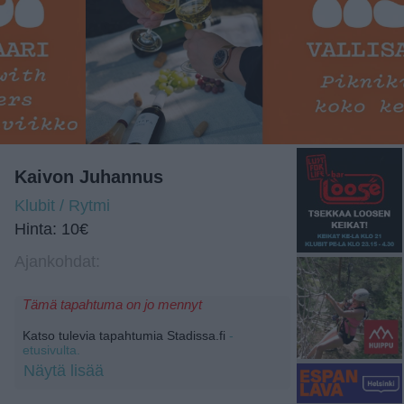
Kaivon Juhannus
Klubit / Rytmi
Hinta: 10€
Ajankohdat:
Tämä tapahtuma on jo mennyt
Katso tulevia tapahtumia Stadissa.fi
-
etusivulta.
Näytä lisää