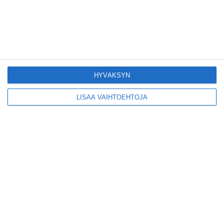
EU-sertifikaatti
Lue lisää
Konepajan näyttämö toi
kiinnostavia toimijoita
HYVÄKSYN
Vallilaan
Lue lisää
LISÄÄ VAIHTOEHTOJA
Suosittu esitys tekee
joukkuevoimistelun
kääntöpuolia näkyväksi
Lue lisää
Yrjönkadun uimahalli
avautui pitkän