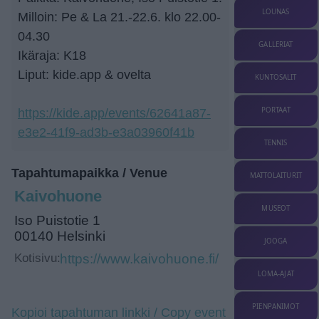
LOUNAS
Milloin: Pe & La 21.-22.6. klo 22.00-
04.30
GALLERIAT
Ikäraja: K18
Liput: kide.app & ovelta
KUNTOSALIT
PORTAAT
https://kide.app/events/62641a87-
e3e2-41f9-ad3b-e3a03960f41b
TENNIS
Tapahtumapaikka / Venue
MATTOLAITURIT
Kaivohuone
MUSEOT
Iso Puistotie 1
00140 Helsinki
JOOGA
Kotisivu:
https://www.kaivohuone.fi/
LOMA-AJAT
PIENPANIMOT
Kopioi tapahtuman linkki / Copy event