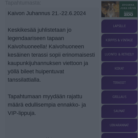
Tapahtumasta:
Kaivon Juhannus 21.-22.6.2024
LAPSILLE
Keskikesää juhlistetaan jo
legendaariseen tapaan
KIRPPIS & VINTAGE
Kaivohuoneella! Kaivohuoneen
kesäinen terassi sopii erinomaisesti
LUONTO & RETKEILY
kaupunkijuhannuksen viettoon ja
KEIKAT
yöllä bileet huipentuvat
tanssilattialla.
TERASSIT
Tapahtumaan myydään rajattu
GRILLAUS
määrä edullisempia ennakko- ja
SAUNAT
VIP-lippuja.
UIMARANNAT