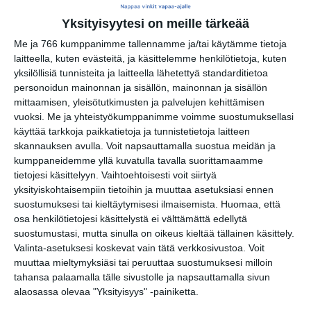
Yksityisyytesi on meille tärkeää
Jazzy Jam Sunday
Me ja 766 kumppanimme tallennamme ja/tai käytämme tietoja
su 16.8.2026 klo 18:30
laitteella, kuten evästeitä, ja käsittelemme henkilötietoja, kuten
yksilöllisiä tunnisteita ja laitteella lähetettyä standarditietoa
personoidun mainonnan ja sisällön, mainonnan ja sisällön
Jamma Jamma Jamit
mittaamisen, yleisötutkimusten ja palvelujen kehittämisen
ti 18.8.2026 klo 18:00
vuoksi.
Me ja yhteistyökumppanimme voimme suostumuksellasi
käyttää tarkkoja paikkatietoja ja tunnistetietoja laitteen
skannauksen avulla. Voit napsauttamalla suostua meidän ja
Kehro Oinas Live Lounge
kumppaneidemme yllä kuvatulla tavalla suorittamaamme
ke 19.8.2026 klo 19:30
tietojesi käsittelyyn. Vaihtoehtoisesti voit siirtyä
yksityiskohtaisempiin tietoihin ja muuttaa asetuksiasi ennen
suostumuksesi tai kieltäytymisesi ilmaisemista.
Huomaa, että
osa henkilötietojesi käsittelystä ei välttämättä edellytä
suostumustasi, mutta sinulla on oikeus kieltää tällainen käsittely.
Valinta-asetuksesi koskevat vain tätä verkkosivustoa. Voit
muuttaa mieltymyksiäsi tai peruuttaa suostumuksesi milloin
tahansa palaamalla tälle sivustolle ja napsauttamalla sivun
alaosassa olevaa "Yksityisyys" -painiketta.
Elokuussa nautitaan