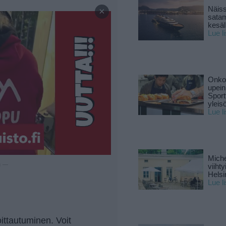
—
Näiss
×
sata
kesäll
Lue l
Onko 
upein
Sport
yleis
Lue l
Miche
u —
viiht
Helsi
Lue l
ttautuminen. Voit