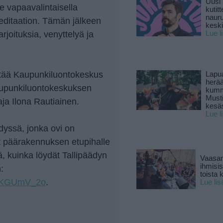
Uusi 
e vapaavalintaisella
kutitt
naur
meditaation. Tämän jälkeen
keski
joituksia, venyttelyä ja
Lue l
stää Kaupunkiluontokeskus
Lapu
herä
aupunkiluontokeskuksen
kumm
Must
aja Ilona Rautiainen.
kesä
Lue l
dyssä, jonka ovi on
 päärakennuksen etupihalle
ä, kuinka löydät Tallipäädyn
Vaasan
ihmisi
:
toista 
gAfKGUmV_2o
.
Lue lis