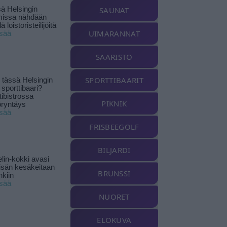
ä Helsingin
SAUNAT
missa nähdään
ä loistoristeilijöitä
UIMARANNAT
isää
SAARISTO
SPORTTIBAARIT
tässä Helsingin
 sporttibaari?
tibistrossa
PIKNIK
öryntäys
isää
FRISBEEGOLF
BILJARDI
lin-kokki avasi
yisän kesäkeitaan
BRUNSSI
nkiin
isää
NUORET
ELOKUVA