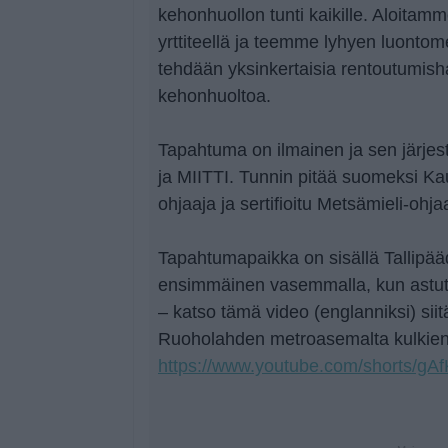
kehonhuollon tunti kaikille. Aloitamm
yrttiteellä ja teemme lyhyen luonto
tehdään yksinkertaisia rentoutumishar
kehonhuoltoa.
Tapahtuma on ilmainen ja sen järje
ja MIITTI. Tunnin pitää suomeksi K
ohjaaja ja sertifioitu Metsämieli-ohja
Tapahtumapaikka on sisällä Tallipää
ensimmäinen vasemmalla, kun astut
– katso tämä video (englanniksi) siit
Ruoholahden metroasemalta kulkien
https://www.youtube.com/shorts/