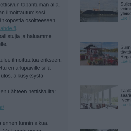
ettisivun tapahtuman alla.
Sulje
voima
an ilmoittautumisesi
yleisö
Lue l
ähköpostia osoitteeseen
ahde.fi
.
allistujia ja haluamme
lle.
Sunnu
täytt
Rega
tulee ilmoittautua erikseen.
Lue l
 eri arkipäiville sillä
 ulos, alkusyksystä
Täält
en Lähteen nettisivuilta:
saari
live
Lue l
t/
a ennen tunnin alkua.
. Voit tuoda oman