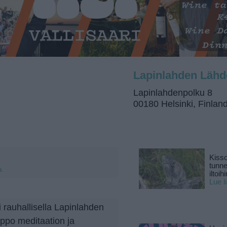
Lapinlahden Lähd
Lapinlahdenpolku 8
00180 Helsinki, Finlan
Kisso
tunn
a.
iltoihi
Lue l
 rauhallisella Lapinlahden
lppo meditaation ja