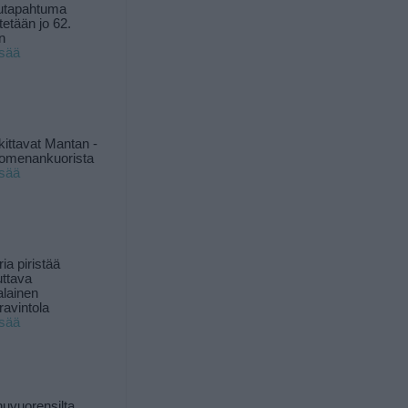
utapahtuma
tetään jo 62.
n
isää
kittavat Mantan -
 omenankuorista
isää
ia piristää
uttava
alainen
ravintola
isää
uvuorensilta