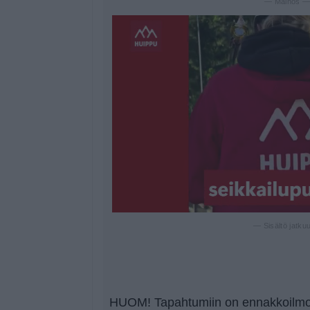
— Mainos 
— Sisältö jatku
HUOM! Tapahtumiin on ennakkoilmoi