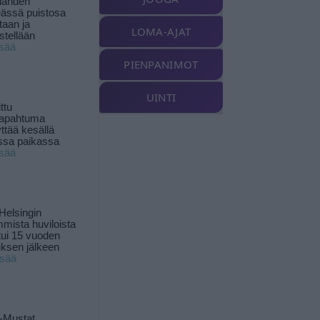
landen
ässä puistosa
taan ja
LOMA-AJAT
istellään
isää
PIENPANIMOT
UINTI
ttu
tapahtuma
yttää kesällä
ssa paikassa
isää
Helsingin
mista huviloista
ui 15 vuoden
ksen jälkeen
isää
-Mustat