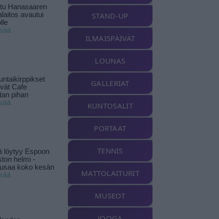
ttu Hanasaaren
laitos avautui
STAND-UP
lle
isää
ILMAISPÄIVÄT
LOUNAS
ntaikirppikset
GALLERIAT
ävät Cafe
tan pihan
isää
KUNTOSALIT
PORTAAT
TENNIS
ä löytyy Espoon
ston helmi -
musaa koko kesän
MATTOLAITURIT
isää
MUSEOT
JOOGA