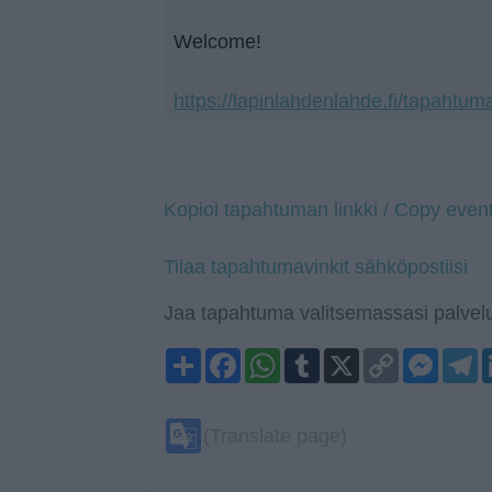
Welcome!
https://lapinlahdenlahde.fi/tapahtuma
Kopioi tapahtuman linkki / Copy event
Tilaa tapahtumavinkit sähköpostiisi
Jaa tapahtuma valitsemassasi palvelu
Share
Facebook
WhatsApp
Tumblr
X
Copy
Mess
T
Link
Google
(Translate page)
Translate