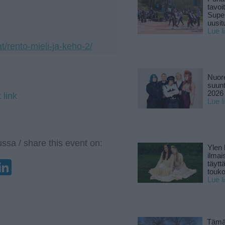
tavoi
Supe
uusitu
Lue l
t/rento-mieli-ja-keho-2/
Nuore
suun
2026 
 link
Lue l
ssa / share this event on:
Ylen
ilmai
enger
elegram
LinkedIn
täytt
touk
Lue l
Tämä