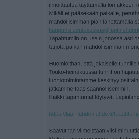
ilmoittautua täyttämällä lomakkeen n
Mikäli et pääsekään paikalle, peruth
mahdollisimman pian lähettämällä s
kaupunkiluontokeskus@lapinlahdenl
Tapahtumiin on usein jonossa asti os
tarjota paikan mahdollisimman mone
Huomioithan, että jokaiselle tunnille 
Touko-heinäkuussa tunnit on hajautettu
luontotoimintamme keskittyy osittain
jatkamme taas säännöllisemmin.
Kaikki tapahtumat löytyvät Lapinlahd
https://lapinlahdenlahde.fi/tapahtuma
Saavuthan viimeistään viisi minuutti
Mukava pukeutuminen suositeltavaa