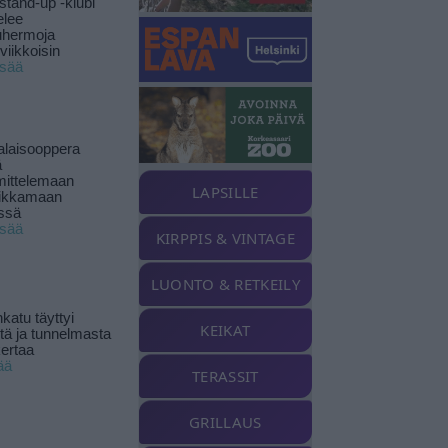
stand-up -klubi
elee
uhermoja
viikkoisin
isää
alaisooppera
ä
ittelemaan
LAPSILLE
ikkamaan
ssä
isää
KIRPPIS & VINTAGE
LUONTO & RETKEILY
katu täyttyi
KEIKAT
stä ja tunnelmasta
kertaa
ää
TERASSIT
GRILLAUS