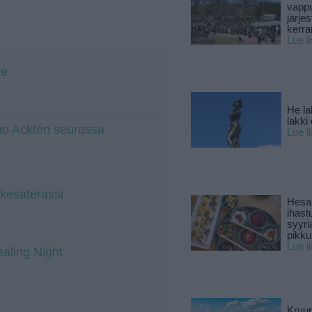
vapp
järjes
kerra
Lue l
de
He la
lakki
ino Acktén seurassa
Lue l
 kesäterassi
Hesar
ihast
syyri
pikku
Lue l
ealing Night
Kruun