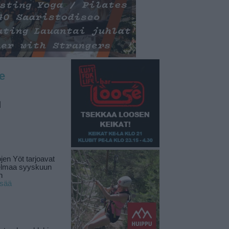
e
d
jen Yöt tarjoavat
elmaa syyskuun
n
isää