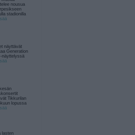
ttelee nousua
rpesikseen
lla stadionilla
isää
t näyttävät
taa Generation
-näyttelyssä
isää
 kesän
skonsertit
ävät Tikkurilan
okuun lopussa
isää
 lasten