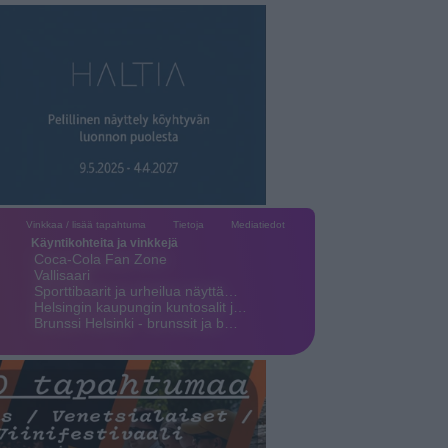
Vinkkaa / lisää tapahtuma
Tietoja
Mediatiedot
Käyntikohteita ja vinkkejä
Coca-Cola Fan Zone
Vallisaari
Sporttibaarit ja urheilua näyttä…
Helsingin kaupungin kuntosalit j…
Brunssi Helsinki - brunssit ja b…