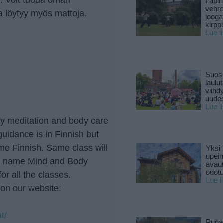
Lapin
vehre
a löytyy myös mattoja.
jooga
kirpp
Lue l
Suosi
laulu
viihd
uude
Lue l
sy meditation and body care
guidance is in Finnish but
ome Finnish. Same class will
Yksi 
upeim
he name Mind and Body
avaut
odotu
or all the classes.
Lue l
on our website:
t/
Puna