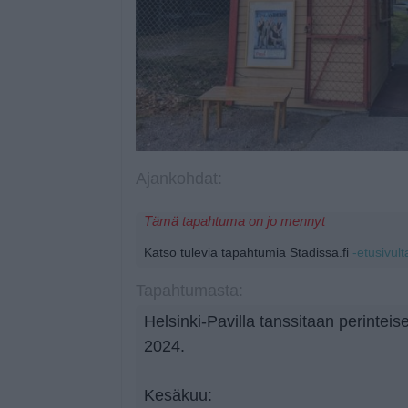
Ajankohdat:
Tämä tapahtuma on jo mennyt
Katso tulevia tapahtumia Stadissa.fi
-etusivult
Tapahtumasta:
Helsinki-Pavilla tanssitaan perintei
2024.
Kesäkuu: