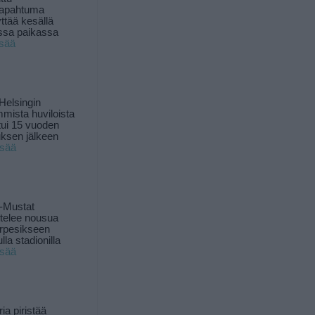
tapahtuma
yttää kesällä
ssa paikassa
isää
Helsingin
mista huviloista
ui 15 vuoden
ksen jälkeen
isää
-Mustat
ttelee nousua
rpesikseen
lla stadionilla
isää
ia piristää