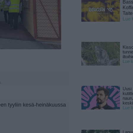
Basso
Koff
Tait
Lue 
Kisso
tunn
iltoihi
Lue l
a.
Uusi 
kutitt
naur
keski
seen tyyliin kesä-heinäkuussa
Lue l
Lapu