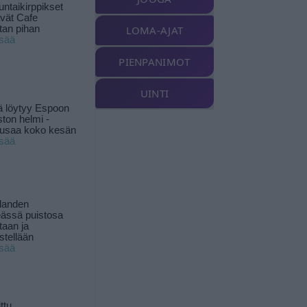
ntaikirppikset
ävät Cafe
tan pihan
LOMA-AJAT
isää
PIENPANIMOT
UINTI
ä löytyy Espoon
ston helmi -
musaa koko kesän
isää
landen
ässä puistosa
taan ja
istellään
isää
ttu