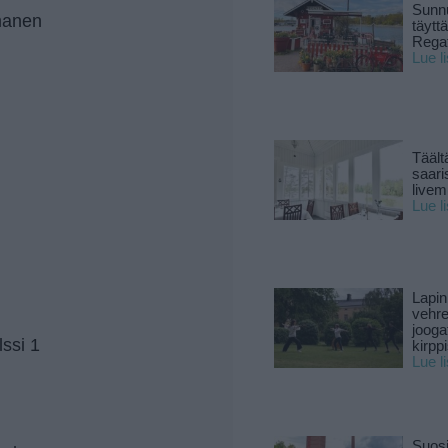
Sunnu
manen
täytt
Rega
Lue l
Täält
saari
live
Lue l
Lapin
vehre
jooga
lssi 1
kirpp
Lue l
Suosi