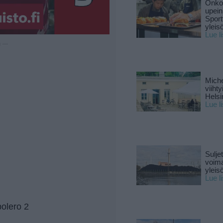
Onko 
upein
Sport
yleis
Lue l
u —
Miche
viiht
Helsi
Lue l
Sulje
voima
yleisö
Lue l
olero 2