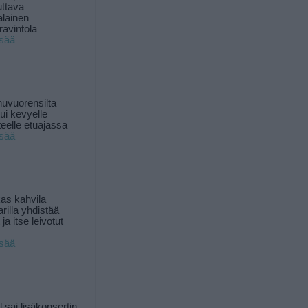
uttava
alainen
ravintola
isää
uvuorensilta
ui kevyelle
nteelle etuajassa
isää
as kahvila
rilla yhdistää
ja itse leivotut
isää
l sai lisäkonsertin