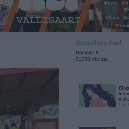
Tanssilava Pavi
Pavintie 6
01260 Vantaa
Elok
tunne
elok
Lue 