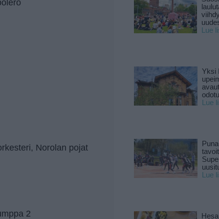
bolero
laulu
viihd
uude
Lue l
Yksi 
upeim
avaut
odotu
Lue l
Puna
rkesteri, Norolan pojat
tavoi
Supe
uusitu
Lue l
humppa 2
Hesar