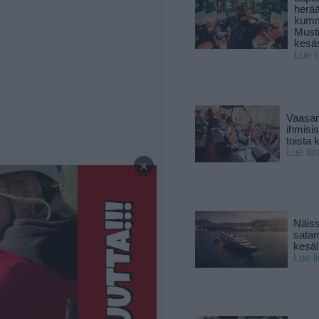
herä
kumm
Must
kesä
Lue l
Vaasan
ihmisi
toista 
—
Lue lis
×
Näiss
sata
kesäll
Lue l