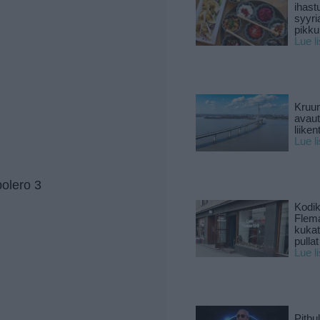
ihast
syyri
pikku
Lue l
Kruun
avaut
liike
Lue l
olero 3
Kodik
Flema
kukat 
pullat
Lue l
Pitbul