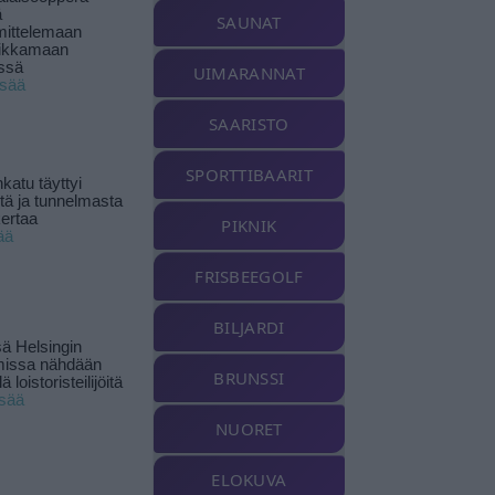
ä
SAUNAT
ittelemaan
ikkamaan
ssä
UIMARANNAT
isää
SAARISTO
SPORTTIBAARIT
katu täyttyi
stä ja tunnelmasta
kertaa
PIKNIK
ää
FRISBEEGOLF
BILJARDI
ä Helsingin
missa nähdään
BRUNSSI
ä loistoristeilijöitä
isää
NUORET
ELOKUVA