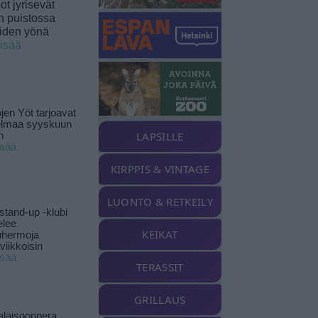
t jyrisevät
in puistossa
eiden yönä
lisää
jen Yöt tarjoavat
elmaa syyskuun
LAPSILLE
n
isää
KIRPPIS & VINTAGE
LUONTO & RETKEILY
stand-up -klubi
elee
KEIKAT
uhermoja
viikkoisin
isää
TERASSIT
GRILLAUS
alaisooppera