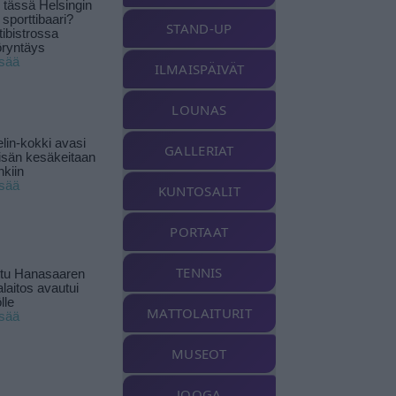
tässä Helsingin
 sporttibaari?
STAND-UP
tibistrossa
öryntäys
isää
ILMAISPÄIVÄT
LOUNAS
lin-kokki avasi
GALLERIAT
yisän kesäkeitaan
nkiin
isää
KUNTOSALIT
PORTAAT
TENNIS
ttu Hanasaaren
laitos avautui
lle
MATTOLAITURIT
isää
MUSEOT
JOOGA