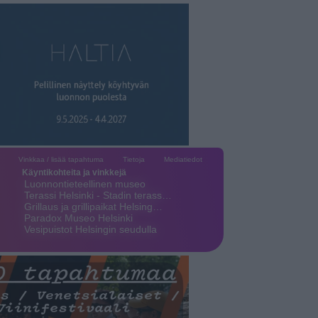
Vinkkaa / lisää tapahtuma
Tietoja
Mediatiedot
Käyntikohteita ja vinkkejä
Luonnontieteellinen museo
Terassi Helsinki - Stadin terass…
Grillaus ja grillipaikat Helsing…
Paradox Museo Helsinki
Vesipuistot Helsingin seudulla