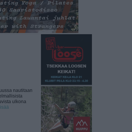
uussa nautitaan
lmallisista
uvista ulkona
lisää