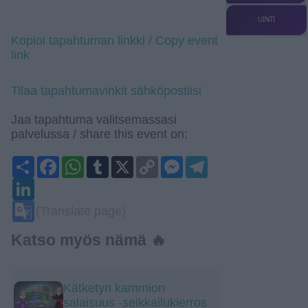
UINTI
Kopioi tapahtuman linkki / Copy event
link
Tilaa tapahtumavinkit sähköpostiisi
Jaa tapahtuma valitsemassasi
palvelussa / share this event on:
Share
Facebook
WhatsApp
Tumblr
X
Copy
Messenger
Telegram
Link
LinkedIn
Google
(Translate page)
Translate
Katso myös nämä 🔥
Kätketyn kammion
salaisuus -seikkailukierros