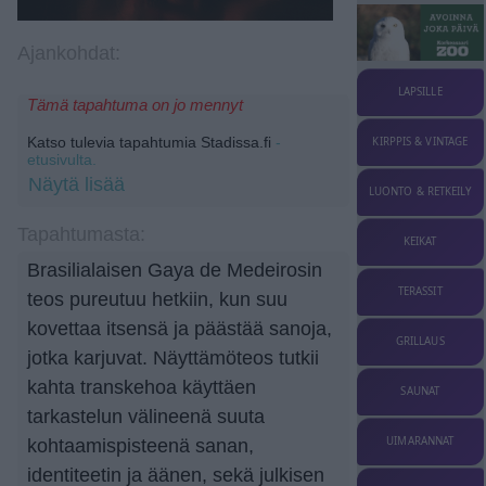
Ajankohdat:
LAPSILLE
Tämä tapahtuma on jo mennyt
Katso tulevia tapahtumia Stadissa.fi
-
KIRPPIS & VINTAGE
etusivulta.
Näytä lisää
LUONTO & RETKEILY
Tapahtumasta:
KEIKAT
Brasilialaisen Gaya de Medeirosin
TERASSIT
teos pureutuu hetkiin, kun suu
kovettaa itsensä ja päästää sanoja,
GRILLAUS
jotka karjuvat. Näyttämöteos tutkii
kahta transkehoa käyttäen
SAUNAT
tarkastelun välineenä suuta
UIMARANNAT
kohtaamispisteenä sanan,
identiteetin ja äänen, sekä julkisen