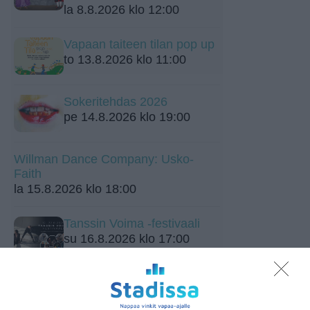
la 8.8.2026 klo 12:00
Vapaan taiteen tilan pop up
to 13.8.2026 klo 11:00
Sokeritehdas 2026
pe 14.8.2026 klo 19:00
Willman Dance Company: Usko-
Faith
la 15.8.2026 klo 18:00
Tanssin Voima -festivaali
su 16.8.2026 klo 17:00