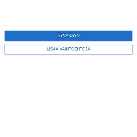
Konepajan näyttämö toi
kiinnostavia toimijoita
Vallilaan
HYVÄKSYN
Lue lisää
LISÄÄ VAIHTOEHTOJA
Suosittu esitys tekee
joukkuevoimistelun
kääntöpuolia näkyväksi
Lue lisää
Yrjönkadun uimahalli
avautui pitkän
odotuksen jälkeen
Lue lisää