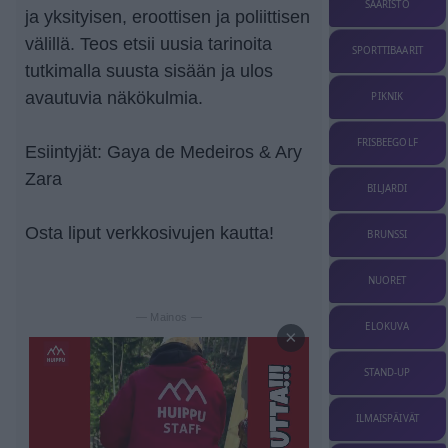
SAARISTO
ja yksityisen, eroottisen ja poliittisen
välillä. Teos etsii uusia tarinoita
SPORTTIBAARIT
tutkimalla suusta sisään ja ulos
avautuvia näkökulmia.
PIKNIK
FRISBEEGOLF
Esiintyjät: Gaya de Medeiros & Ary
Zara
BILJARDI
Osta liput verkkosivujen kautta!
BRUNSSI
NUORET
— Mainos —
ELOKUVA
×
STAND-UP
ILMAISPÄIVÄT