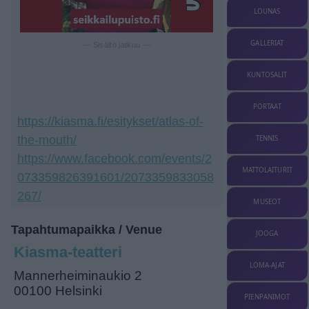
LOUNAS
GALLERIAT
— Sisältö jatkuu —
KUNTOSALIT
PORTAAT
https://kiasma.fi/esitykset/atlas-of-
the-mouth/
TENNIS
https://www.facebook.com/events/2
MATTOLAITURIT
073359826391601/2073359833058
267/
MUSEOT
Tapahtumapaikka / Venue
JOOGA
Kiasma-teatteri
LOMA-AJAT
Mannerheiminaukio 2
00100 Helsinki
PIENPANIMOT