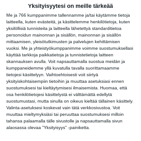
Yksityisyytesi on meille tärkeää
Me ja 766 kumppanimme tallennamme ja/tai käytämme tietoja
laitteella, kuten evästeitä, ja käsittelemme henkilötietoja, kuten
yksilöllisiä tunnisteita ja laitteella lähetettyä standarditietoa
Kissojen Yöt tarjoavat
personoidun mainonnan ja sisällön, mainonnan ja sisällön
tunnelmaa syyskuun
mittaamisen, yleisötutkimusten ja palvelujen kehittämisen
iltoihin
Lue lisää
vuoksi.
Me ja yhteistyökumppanimme voimme suostumuksellasi
käyttää tarkkoja paikkatietoja ja tunnistetietoja laitteen
skannauksen avulla. Voit napsauttamalla suostua meidän ja
kumppaneidemme yllä kuvatulla tavalla suorittamaamme
tietojesi käsittelyyn. Vaihtoehtoisesti voit siirtyä
Uusi stand-up -klubi
yksityiskohtaisempiin tietoihin ja muuttaa asetuksiasi ennen
kutittelee nauruhermoja
suostumuksesi tai kieltäytymisesi ilmaisemista.
Huomaa, että
keskiviikkoisin
Lue lisää
osa henkilötietojesi käsittelystä ei välttämättä edellytä
suostumustasi, mutta sinulla on oikeus kieltää tällainen käsittely.
Valinta-asetuksesi koskevat vain tätä verkkosivustoa. Voit
muuttaa mieltymyksiäsi tai peruuttaa suostumuksesi milloin
tahansa palaamalla tälle sivustolle ja napsauttamalla sivun
Lapualaisooppera herää
alaosassa olevaa "Yksityisyys" -painiketta.
kummittelemaan
Mustikkamaan kesässä
Lue lisää