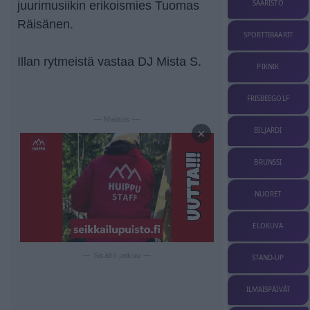
juurimusiikin erikoismies Tuomas
SAARISTO
Räisänen.
SPORTTIBAARIT
Illan rytmeistä vastaa DJ Mista S.
PIKNIK
FRISBEEGOLF
— Mainos —
BILJARDI
×
BRUNSSI
NUORET
ELOKUVA
— Sisältö jatkuu —
STAND-UP
ILMAISPÄIVÄT