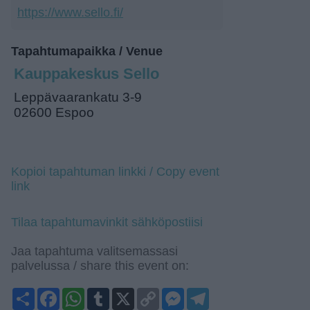
https://www.sello.fi/
Tapahtumapaikka / Venue
Kauppakeskus Sello
Leppävaarankatu 3-9
02600 Espoo
Kopioi tapahtuman linkki / Copy event
link
Tilaa tapahtumavinkit sähköpostiisi
Jaa tapahtuma valitsemassasi
palvelussa / share this event on:
Share
Facebook
WhatsApp
Tumblr
X
Copy
Messenger
Telegram
Link