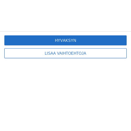
Yleisölle avattu 112-
vuotiaan laivan sauna
antaa pehmeät löylyt
Lue lisää
HYVÄKSYN
LISÄÄ VAIHTOEHTOJA
Tämän leipomo-
kahvilan
karjalanpiirakoilla on
EU-sertifikaatti
Lue lisää
Konepajan näyttämö toi
kiinnostavia toimijoita
Vallilaan
Lue lisää