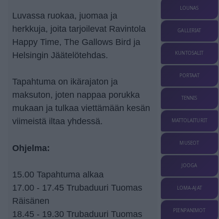
LOUNAS
Luvassa ruokaa, juomaa ja
herkkuja, joita tarjoilevat Ravintola
GALLERIAT
Happy Time, The Gallows Bird ja
KUNTOSALIT
Helsingin Jäätelötehdas.
PORTAAT
Tapahtuma on ikärajaton ja
maksuton, joten nappaa porukka
TENNIS
mukaan ja tulkaa viettämään kesän
viimeistä iltaa yhdessä.
MATTOLAITURIT
MUSEOT
Ohjelma:
JOOGA
15.00 Tapahtuma alkaa
17.00 - 17.45 Trubaduuri Tuomas
LOMA-AJAT
Räisänen
PIENPANIMOT
18.45 - 19.30 Trubaduuri Tuomas