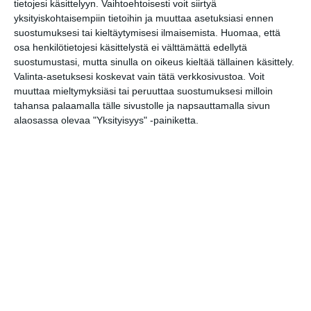
tietojesi käsittelyyn. Vaihtoehtoisesti voit siirtyä
yksityiskohtaisempiin tietoihin ja muuttaa asetuksiasi ennen
Charon
suostumuksesi tai kieltäytymisesi ilmaisemista.
Huomaa, että
pe 14.8.2026 klo 19:00
osa henkilötietojesi käsittelystä ei välttämättä edellytä
suostumustasi, mutta sinulla on oikeus kieltää tällainen käsittely.
Valinta-asetuksesi koskevat vain tätä verkkosivustoa. Voit
Kotiteollisuus
muuttaa mieltymyksiäsi tai peruuttaa suostumuksesi milloin
pe 14.8.2026 klo 20:00
tahansa palaamalla tälle sivustolle ja napsauttamalla sivun
alaosassa olevaa "Yksityisyys" -painiketta.
Roihuvuoren Rion
kesäkeikat
la 15.8.2026 klo 18:00
Bar Loosen live-ilta
la 15.8.2026 klo 23:30
Northlane (Aus)
su 16.8.2026 klo 18:00
Mendo Monday