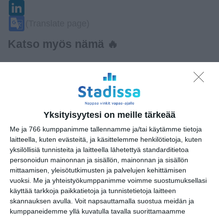
LinkedIn
Google
(Translate page)
Translate
Katso myös nämä 🔥
Jethro Tull
ma 10.8.2026 klo 19:00
Keikkakeskiviikko,
Yksityisyytesi on meille tärkeää
ilmaiskonsertti
Me ja 766 kumppanimme tallennamme ja/tai käytämme tietoja
ke 12.8.2026 klo 19:30
laitteella, kuten evästeitä, ja käsittelemme henkilötietoja, kuten
yksilöllisiä tunnisteita ja laitteella lähetettyä standarditietoa
Liput myyntiin: Weezer -
personoidun mainonnan ja sisällön, mainonnan ja sisällön
The Gathering
mittaamisen, yleisötutkimusten ja palvelujen kehittämisen
to 13.8.2026 klo 11:00
vuoksi.
Me ja yhteistyökumppanimme voimme suostumuksellasi
käyttää tarkkoja paikkatietoja ja tunnistetietoja laitteen
skannauksen avulla. Voit napsauttamalla suostua meidän ja
Juho "Kihara" Pitkänen Jam
kumppaneidemme yllä kuvatulla tavalla suorittamaamme
to 13.8.2026 klo 18:00