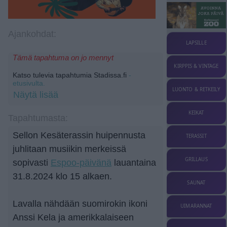
Ajankohdat:
LAPSILLE
Tämä tapahtuma on jo mennyt
KIRPPIS & VINTAGE
Katso tulevia tapahtumia Stadissa.fi
-
etusivulta.
LUONTO & RETKEILY
Näytä lisää
KEIKAT
Tapahtumasta:
Sellon Kesäterassin huipennusta
TERASSIT
juhlitaan musiikin merkeissä
GRILLAUS
sopivasti
Espoo-päivänä
lauantaina
31.8.2024 klo 15 alkaen.
SAUNAT
Lavalla nähdään suomirokin ikoni
UIMARANNAT
Anssi Kela ja amerikkalaiseen