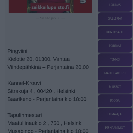
LOUNAS
— Sisältö jatkuu —
GALLERIAT
KUNTOSALIT
PORTAAT
Pingviini
Kielotie 20, 01300, Vantaa
TENNIS
Viihdepähkinä – Perjantaina 20.00
MATTOLAITURIT
Kannel-Krouvi
MUSEOT
Sitrakuja 4 , 00420 , Helsinki
Baarikeno - Perjantaina klo 18:00
JOOGA
LOMA-AJAT
Tapulinmestari
Maatullinaukio 2 , 750 , Helsinki
PIENPANIMOT
Musabingo - Perjantaina klo 18:00