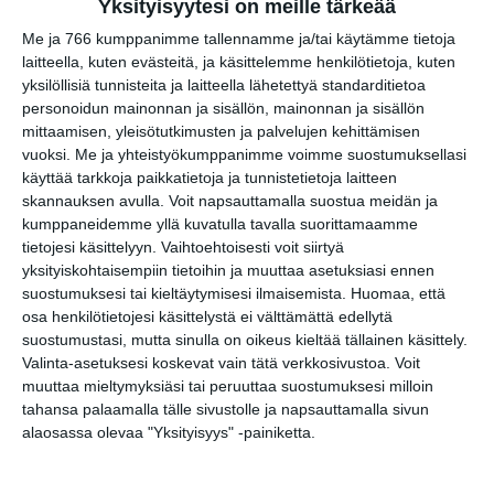
Yksityisyytesi on meille tärkeää
Me ja 766 kumppanimme tallennamme ja/tai käytämme tietoja
Kiasman ilmaisperjantai /
laitteella, kuten evästeitä, ja käsittelemme henkilötietoja, kuten
Free Entry Day to Kiasma
yksilöllisiä tunnisteita ja laitteella lähetettyä standarditietoa
pe 7.8.2026 klo 10:00
personoidun mainonnan ja sisällön, mainonnan ja sisällön
mittaamisen, yleisötutkimusten ja palvelujen kehittämisen
vuoksi.
Me ja yhteistyökumppanimme voimme suostumuksellasi
Lapinlahden vanhan sairaalan
käyttää tarkkoja paikkatietoja ja tunnistetietoja laitteen
historiakierros
skannauksen avulla. Voit napsauttamalla suostua meidän ja
la 8.8.2026 klo 14:00
kumppaneidemme yllä kuvatulla tavalla suorittamaamme
tietojesi käsittelyyn. Vaihtoehtoisesti voit siirtyä
Terrieriparaati/ Terrier
yksityiskohtaisempiin tietoihin ja muuttaa asetuksiasi ennen
Parade
suostumuksesi tai kieltäytymisesi ilmaisemista.
Huomaa, että
su 9.8.2026 klo 11:30
osa henkilötietojesi käsittelystä ei välttämättä edellytä
suostumustasi, mutta sinulla on oikeus kieltää tällainen käsittely.
Superterassi - Kasarmitorin
Valinta-asetuksesi koskevat vain tätä verkkosivustoa. Voit
kesäterassi
muuttaa mieltymyksiäsi tai peruuttaa suostumuksesi milloin
ti 11.8.2026 klo 10:00
tahansa palaamalla tälle sivustolle ja napsauttamalla sivun
alaosassa olevaa "Yksityisyys" -painiketta.
Kaupunkitanssit Malmilla
ke 12.8.2026 klo 16:00