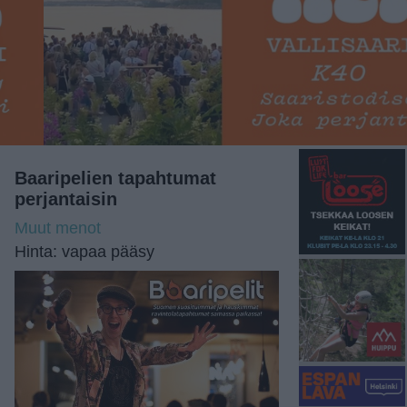
Baaripelien tapahtumat
perjantaisin
Muut menot
Hinta: vapaa pääsy