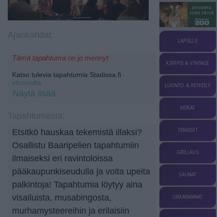
Ajankohdat:
LAPSILLE
Tämä tapahtuma on jo mennyt
KIRPPIS & VINTAGE
Katso tulevia tapahtumia Stadissa.fi
-
etusivulta.
LUONTO & RETKEILY
Näytä lisää
KEIKAT
Tapahtumasta:
TERASSIT
Etsitkö hauskaa tekemistä illaksi?
Osallistu Baaripelien tapahtumiin
GRILLAUS
ilmaiseksi eri ravintoloissa
pääkaupunkiseudulla ja voita upeita
SAUNAT
palkintoja! Tapahtumia löytyy aina
visailuista, musabingosta,
UIMARANNAT
murhamysteereihin ja erilaisiin