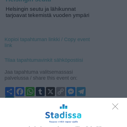
Helsingin seutu ja lähikunnat
tarjoavat tekemistä vuoden ympäri
Kopioi tapahtuman linkki / Copy event
link
Tilaa tapahtumavinkit sähköpostiisi
Jaa tapahtuma valitsemassasi
palvelussa / share this event on:
Share
Facebook
WhatsApp
Tumblr
X
Copy
Messenger
Telegram
Link
LinkedIn
Google
(Translate page)
Translate
Katso myös nämä 🔥