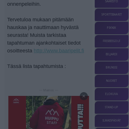
SAARISTO
onnenpeleihin.
SPORTTIBAARIT
Tervetuloa mukaan pitämään
hauskaa ja nauttimaan hyvästä
PIKNIK
seurasta! Muista tarkistaa
FRISBEEGOLF
tapahtuman ajankohtaiset tiedot
osoitteesta
http://www.baaripelit.fi
BILJARDI
Tässä lista tapahtumista :
BRUNSSI
NUORET
— Mainos —
ELOKUVA
×
STAND-UP
ILMAISPÄIVÄT