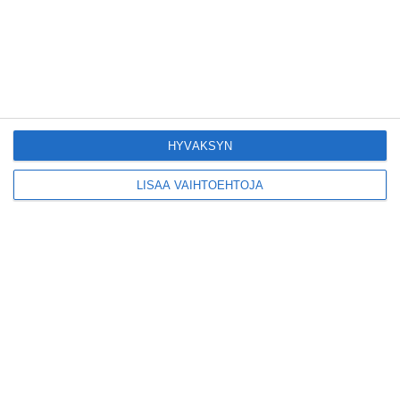
Kodikas kahvila
Flemarilla yhdistää
kukat ja itse leivotut
pullat
Lue lisää
HYVÄKSYN
Pitbull sai lisäkonsertin
Helsinkiin I'm Back -
LISÄÄ VAIHTOEHTOJA
kiertueelleen
Lue lisää
Yleisölle avattu 112-
vuotiaan laivan sauna
antaa pehmeät löylyt
Lue lisää