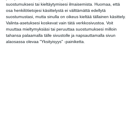
Skatan kotieläinpihavierailut
suostumuksesi tai kieltäytymisesi ilmaisemista.
Huomaa, että
ma 17.8.2026 klo 15:30
osa henkilötietojesi käsittelystä ei välttämättä edellytä
suostumustasi, mutta sinulla on oikeus kieltää tällainen käsittely.
Valinta-asetuksesi koskevat vain tätä verkkosivustoa. Voit
Intro - Taikuuden alkusoitto
muuttaa mieltymyksiäsi tai peruuttaa suostumuksesi milloin
by Robert Jägerhorn
tahansa palaamalla tälle sivustolle ja napsauttamalla sivun
ti 18.8.2026 klo 19:00
alaosassa olevaa "Yksityisyys" -painiketta.
Kaupunkitanssit Maunulassa
ke 19.8.2026 klo 17:30
Taiteiden yö
to 20.8.2026 klo 17:00
Drifts-festivaali
pe 21.8.2026 klo 17:00