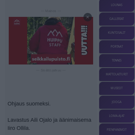
LOUNAS
— Mainos —
×
GALLERIAT
KUNTOSALIT
PORTAAT
TENNIS
— Sisältö jatkuu —
MATTOLAITURIT
MUSEOT
JOOGA
Ohjaus suomeksi.
LOMA-AJAT
Lavastus Aili Ojalo ja äänimaisema
Iiro Ollila.
PIENPANIMOT