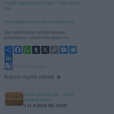
Kopioi tapahtuman linkki / Copy event
link
Tilaa tapahtumavinkit sähköpostiisi
Jaa tapahtuma valitsemassasi
palvelussa / share this event on:
Share
Facebook
WhatsApp
Tumblr
X
Copy
Messenger
Telegram
Link
LinkedIn
Google
(Translate page)
Translate
Katso myös nämä 🔥
Avoin Healing-ilta - Open
Healing Night
ti 11.8.2026 klo 19:00