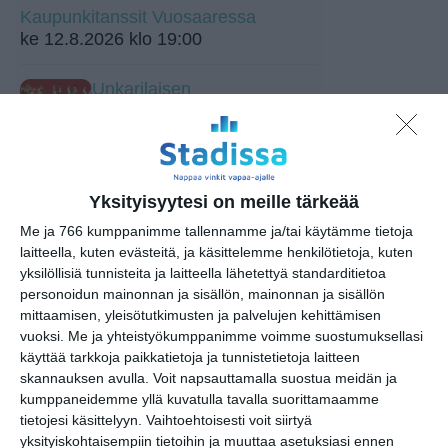
Kaupunkitanssit Vuosaaressa
ke 12.8.2026 klo 19:00
Unkarilaisen
kansanperinteen viikko
to 13.8.2026 klo 18:00
Puutarhan parhaat palat -
Yksityisyytesi on meille tärkeää
opastus
pe 14.8.2026 klo 11:30
Me ja 766 kumppanimme tallennamme ja/tai käytämme tietoja
laitteella, kuten evästeitä, ja käsittelemme henkilötietoja, kuten
Arboretum-opastus
yksilöllisiä tunnisteita ja laitteella lähetettyä standarditietoa
la 15.8.2026 klo 12:30
personoidun mainonnan ja sisällön, mainonnan ja sisällön
mittaamisen, yleisötutkimusten ja palvelujen kehittämisen
vuoksi.
Me ja yhteistyökumppanimme voimme suostumuksellasi
Vantaan Ikean
käyttää tarkkoja paikkatietoja ja tunnistetietoja laitteen
peräkonttikirppis
skannauksen avulla. Voit napsauttamalla suostua meidän ja
su 16.8.2026 klo 09:00
kumppaneidemme yllä kuvatulla tavalla suorittamaamme
tietojesi käsittelyyn. Vaihtoehtoisesti voit siirtyä
yksityiskohtaisempiin tietoihin ja muuttaa asetuksiasi ennen