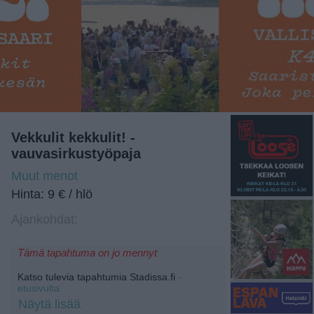
Vekkulit kekkulit! -
vauvasirkustyöpaja
Muut menot
Hinta: 9 € / hlö
Ajankohdat:
Tämä tapahtuma on jo mennyt
Katso tulevia tapahtumia Stadissa.fi
-
etusivulta.
Näytä lisää