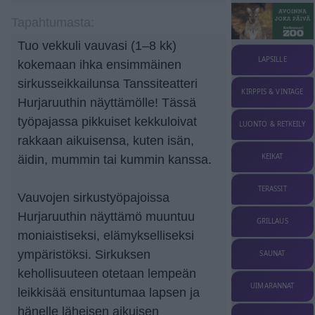
Tapahtumasta:
Tuo vekkuli vauvasi (1–8 kk)
LAPSILLE
kokemaan ihka ensimmäinen
sirkusseikkailunsa Tanssiteatteri
KIRPPIS & VINTAGE
Hurjaruuthin näyttämölle! Tässä
työpajassa pikkuiset kekkuloivat
LUONTO & RETKEILY
rakkaan aikuisensa, kuten isän,
KEIKAT
äidin, mummin tai kummin kanssa.
TERASSIT
Vauvojen sirkustyöpajoissa
Hurjaruuthin näyttämö muuntuu
GRILLAUS
moniaistiseksi, elämykselliseksi
ympäristöksi. Sirkuksen
SAUNAT
kehollisuuteen otetaan lempeän
UIMARANNAT
leikkisää ensituntumaa lapsen ja
hänelle läheisen aikuisen