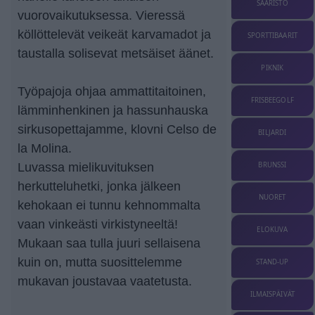
SAARISTO
vuorovaikutuksessa. Vieressä
köllöttelevät veikeät karvamadot ja
SPORTTIBAARIT
taustalla solisevat metsäiset äänet.
PIKNIK
Työpajoja ohjaa ammattitaitoinen,
FRISBEEGOLF
lämminhenkinen ja hassunhauska
sirkusopettajamme, klovni Celso de
BILJARDI
la Molina.
BRUNSSI
Luvassa mielikuvituksen
herkutteluhetki, jonka jälkeen
NUORET
kehokaan ei tunnu kehnommalta
vaan vinkeästi virkistyneeltä!
ELOKUVA
Mukaan saa tulla juuri sellaisena
kuin on, mutta suosittelemme
STAND-UP
mukavan joustavaa vaatetusta.
ILMAISPÄIVÄT