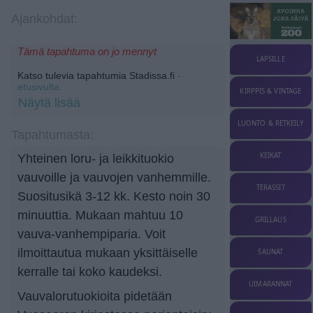
Ajankohdat:
Tämä tapahtuma on jo mennyt
LAPSILLE
Katso tulevia tapahtumia Stadissa.fi
-
etusivulta.
KIRPPIS & VINTAGE
Näytä lisää
LUONTO & RETKEILY
Tapahtumasta:
KEIKAT
Yhteinen loru- ja leikkituokio
vauvoille ja vauvojen vanhemmille.
TERASSIT
Suositusikä 3-12 kk. Kesto noin 30
minuuttia. Mukaan mahtuu 10
GRILLAUS
vauva-vanhempiparia. Voit
ilmoittautua mukaan yksittäiselle
SAUNAT
kerralle tai koko kaudeksi.
UIMARANNAT
Vauvalorutuokioita pidetään