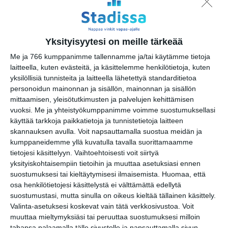
Unkarilainen tanssitupa
Liszt-instituutissa
pe 14.8.2026 klo 18:00
Yksityisyytesi on meille tärkeää
Katrinebergin eläinpäivät
Me ja 766 kumppanimme tallennamme ja/tai käytämme tietoja
la 15.8.2026 klo 10:00
laitteella, kuten evästeitä, ja käsittelemme henkilötietoja, kuten
yksilöllisiä tunnisteita ja laitteella lähetettyä standarditietoa
personoidun mainonnan ja sisällön, mainonnan ja sisällön
Vantaan Ikean
mittaamisen, yleisötutkimusten ja palvelujen kehittämisen
peräkonttikirppis
vuoksi.
Me ja yhteistyökumppanimme voimme suostumuksellasi
su 16.8.2026 klo 09:00
käyttää tarkkoja paikkatietoja ja tunnistetietoja laitteen
skannauksen avulla. Voit napsauttamalla suostua meidän ja
kumppaneidemme yllä kuvatulla tavalla suorittamaamme
Rivitanssin ilmainen kokeilukerta ja
tietojesi käsittelyyn. Vaihtoehtoisesti voit siirtyä
alkeiskurssi
yksityiskohtaisempiin tietoihin ja muuttaa asetuksiasi ennen
ma 17.8.2026 klo 18:00
suostumuksesi tai kieltäytymisesi ilmaisemista.
Huomaa, että
osa henkilötietojesi käsittelystä ei välttämättä edellytä
Skatan kotieläinpihavierailut
suostumustasi, mutta sinulla on oikeus kieltää tällainen käsittely.
ti 18.8.2026 klo 15:30
Valinta-asetuksesi koskevat vain tätä verkkosivustoa. Voit
muuttaa mieltymyksiäsi tai peruuttaa suostumuksesi milloin
tahansa palaamalla tälle sivustolle ja napsauttamalla sivun