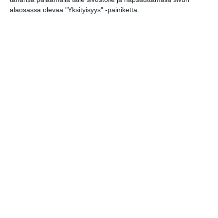
alaosassa olevaa "Yksityisyys" -painiketta.
Elokuussa nautitaan
tunnelmallisista
elokuvista ulkona
Lue lisää
Bassot jyrisevät Koffin
puistossa Taiteiden
yönä
Lue lisää