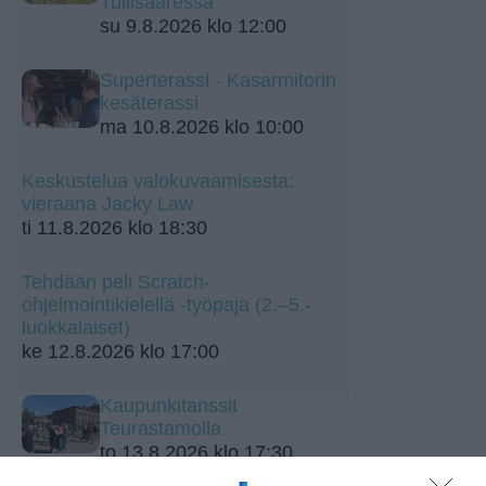
Tullisaaressa
su 9.8.2026 klo 12:00
Superterassi - Kasarmitorin
kesäterassi
ma 10.8.2026 klo 10:00
Keskustelua valokuvaamisesta:
vieraana Jacky Law
ti 11.8.2026 klo 18:30
Tehdään peli Scratch-
ohjelmointikielellä -työpaja (2.–5.-
luokkalaiset)
ke 12.8.2026 klo 17:00
Kaupunkitanssit
Teurastamolla
to 13.8.2026 klo 17:30