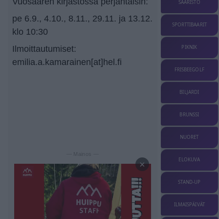
Vuosaaren kirjastossa perjantaisin:
SAARISTO
pe 6.9., 4.10., 8.11., 29.11. ja 13.12.
SPORTTIBAARIT
klo 10:30
Ilmoittautumiset:
PIKNIK
emilia.a.kamarainen[at]hel.fi
FRISBEEGOLF
BILJARDI
BRUNSSI
NUORET
— Mainos —
ELOKUVA
×
STAND-UP
ILMAISPÄIVÄT