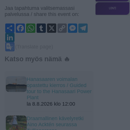
Jaa tapahtuma valitsemassasi
UINTI
palvelussa / share this event on:
Share
Facebook
WhatsApp
Tumblr
X
Copy
Messenger
Telegram
Link
LinkedIn
Google
(Translate page)
Translate
Katso myös nämä 🔥
Hanasaaren voimalan
opastettu kierros / Guided
tour to the Hanasaari Power
Plant
la 8.8.2026 klo 12:00
Draamallinen kävelyretki
Aino Acktén seurassa