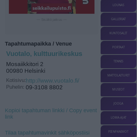
LOUNAS
GALLERIAT
— Sisältö jatkuu —
KUNTOSALIT
Tapahtumapaikka / Venue
PORTAAT
Vuotalo, kulttuurikeskus
TENNIS
Mosaiikkitori 2
00980 Helsinki
MATTOLAITURIT
Kotisivu:
http://www.vuotalo.fi/
Puhelin:
09-3108 8802
MUSEOT
JOOGA
Kopioi tapahtuman linkki / Copy event
link
LOMA-AJAT
PIENPANIMOT
Tilaa tapahtumavinkit sähköpostiisi