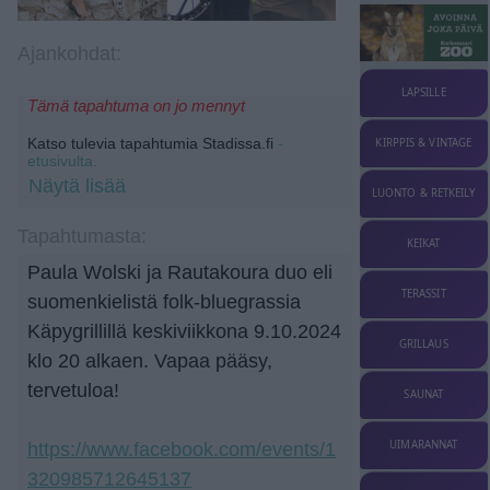
Ajankohdat:
LAPSILLE
Tämä tapahtuma on jo mennyt
Katso tulevia tapahtumia Stadissa.fi
-
KIRPPIS & VINTAGE
etusivulta.
Näytä lisää
LUONTO & RETKEILY
Tapahtumasta:
KEIKAT
Paula Wolski ja Rautakoura duo eli
TERASSIT
suomenkielistä folk-bluegrassia
Käpygrillillä keskiviikkona 9.10.2024
GRILLAUS
klo 20 alkaen. Vapaa pääsy,
tervetuloa!
SAUNAT
UIMARANNAT
https://www.facebook.com/events/1
320985712645137