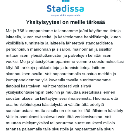
Kalasatama)
su 16.8.2026 klo 15:00
Yksityisyytesi on meille tärkeää
Avec Jorma
su 16.8.2026 klo 16:00
Me ja 766 kumppanimme tallennamme ja/tai käytämme tietoja
laitteella, kuten evästeitä, ja käsittelemme henkilötietoja, kuten
yksilöllisiä tunnisteita ja laitteella lähetettyä standarditietoa
personoidun mainonnan ja sisällön, mainonnan ja sisällön
mittaamisen, yleisötutkimusten ja palvelujen kehittämisen
vuoksi.
Me ja yhteistyökumppanimme voimme suostumuksellasi
käyttää tarkkoja paikkatietoja ja tunnistetietoja laitteen
skannauksen avulla. Voit napsauttamalla suostua meidän ja
kumppaneidemme yllä kuvatulla tavalla suorittamaamme
tietojesi käsittelyyn. Vaihtoehtoisesti voit siirtyä
Kissojen Yöt tarjoavat
tunnelmaa syyskuun
yksityiskohtaisempiin tietoihin ja muuttaa asetuksiasi ennen
iltoihin
suostumuksesi tai kieltäytymisesi ilmaisemista.
Huomaa, että
Lue lisää
osa henkilötietojesi käsittelystä ei välttämättä edellytä
suostumustasi, mutta sinulla on oikeus kieltää tällainen käsittely.
Valinta-asetuksesi koskevat vain tätä verkkosivustoa. Voit
muuttaa mieltymyksiäsi tai peruuttaa suostumuksesi milloin
tahansa palaamalla tälle sivustolle ja napsauttamalla sivun
Uusi stand-up -klubi