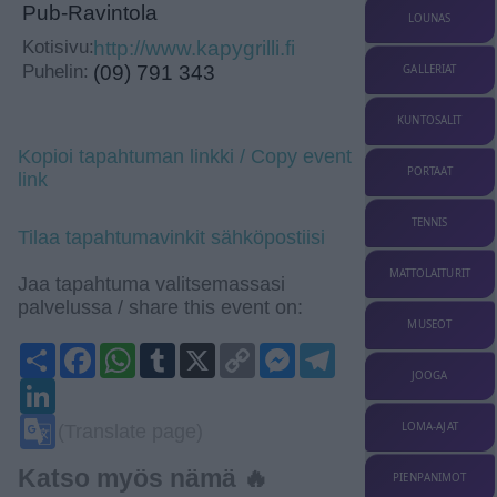
Pub-Ravintola
LOUNAS
Kotisivu:
http://www.kapygrilli.fi
Puhelin:
(09) 791 343
GALLERIAT
KUNTOSALIT
Kopioi tapahtuman linkki / Copy event
PORTAAT
link
TENNIS
Tilaa tapahtumavinkit sähköpostiisi
MATTOLAITURIT
Jaa tapahtuma valitsemassasi
palvelussa / share this event on:
MUSEOT
Share
Facebook
WhatsApp
Tumblr
X
Copy
Messenger
Telegram
Link
JOOGA
LinkedIn
Google
LOMA-AJAT
(Translate page)
Translate
Katso myös nämä 🔥
PIENPANIMOT