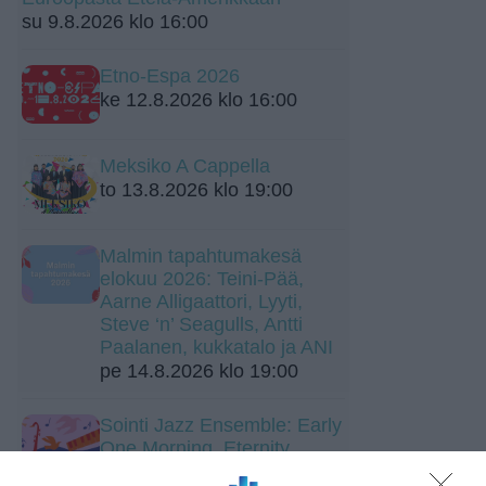
su 9.8.2026 klo 16:00
Etno-Espa 2026
ke 12.8.2026 klo 16:00
Meksiko A Cappella
to 13.8.2026 klo 19:00
Malmin tapahtumakesä
elokuu 2026: Teini-Pää,
Aarne Alligaattori, Lyyti,
Steve ‘n’ Seagulls, Antti
Paalanen, kukkatalo ja ANI
pe 14.8.2026 klo 19:00
Sointi Jazz Ensemble: Early
One Morning, Eternity
Sculpture (Sointien