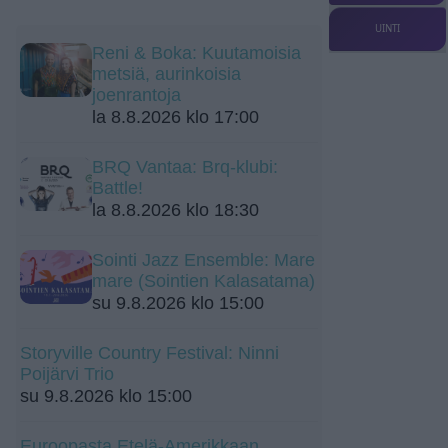
UINTI
Reni & Boka: Kuutamoisia
metsiä, aurinkoisia
joenrantoja
la 8.8.2026 klo 17:00
BRQ Vantaa: Brq-klubi:
Battle!
la 8.8.2026 klo 18:30
Sointi Jazz Ensemble: Mare
mare (Sointien Kalasatama)
su 9.8.2026 klo 15:00
Storyville Country Festival: Ninni
Poijärvi Trio
su 9.8.2026 klo 15:00
Euroopasta Etelä-Amerikkaan