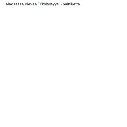
kutittelee nauruhermoja
alaosassa olevaa "Yksityisyys" -painiketta.
keskiviikkoisin
Lue lisää
Lapualaisooppera herää
kummittelemaan
Mustikkamaan kesässä
Lue lisää
Vaasankatu täyttyi
ihmisistä ja tunnelmasta
toista kertaa
Lue lisää
Näissä Helsingin