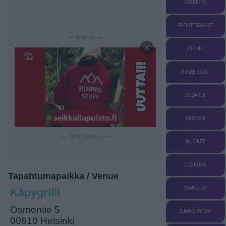
SAARISTO
SPORTTIBAARIT
— Mainos —
×
PIKNIK
FRISBEEGOLF
BILJARDI
BRUNSSI
— Sisältö jatkuu —
NUORET
ELOKUVA
Tapahtumapaikka / Venue
STAND-UP
Käpygrilli
Osmontie 5
ILMAISPÄIVÄT
00610 Helsinki