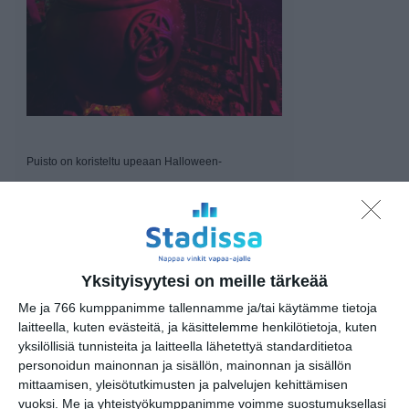
Puisto on koristeltu upeaan Halloween-
tunnelmaan. Kuvat: Heikki Kouvo
Avoinna arkisin klo 14 – 22 ja
viikonloppuisin klo 12 – 22
Syyslomaviikon (vko 42) aukiolo
Yksityisyytesi on meille tärkeää
klo 12 – 22
Me ja 766 kumppanimme tallennamme ja/tai käytämme tietoja
Liput 12€, alle 2-vuotiaat
laitteella, kuten evästeitä, ja käsittelemme henkilötietoja, kuten
ilmaiseksi.
yksilöllisiä tunnisteita ja laitteella lähetettyä standarditietoa
personoidun mainonnan ja sisällön, mainonnan ja sisällön
mittaamisen, yleisötutkimusten ja palvelujen kehittämisen
Liput ennakkoon alk. 10 €/hlö ja
vuoksi.
Me ja yhteistyökumppanimme voimme suostumuksellasi