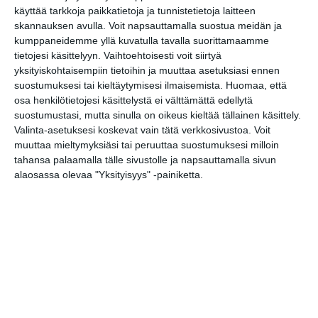
perhelippu 28 €. Voit ostaa liput
käyttää tarkkoja paikkatietoja ja tunnistetietoja laitteen
skannauksen avulla. Voit napsauttamalla suostua meidän ja
ennakkoon
täältä
kumppaneidemme yllä kuvatulla tavalla suorittamaamme
https://halloweenpuisto.fi/
tietojesi käsittelyyn. Vaihtoehtoisesti voit siirtyä
yksityiskohtaisempiin tietoihin ja muuttaa asetuksiasi ennen
https://www.facebook.com/profile.p
suostumuksesi tai kieltäytymisesi ilmaisemista.
Huomaa, että
hp?id=61550949356498
osa henkilötietojesi käsittelystä ei välttämättä edellytä
suostumustasi, mutta sinulla on oikeus kieltää tällainen käsittely.
Valinta-asetuksesi koskevat vain tätä verkkosivustoa. Voit
muuttaa mieltymyksiäsi tai peruuttaa suostumuksesi milloin
tahansa palaamalla tälle sivustolle ja napsauttamalla sivun
alaosassa olevaa "Yksityisyys" -painiketta.
Tapahtumapaikka / Venue
Puotilan kartano
Puotilantie 7
00910 Helsinki
Kopioi tapahtuman linkki / Copy event