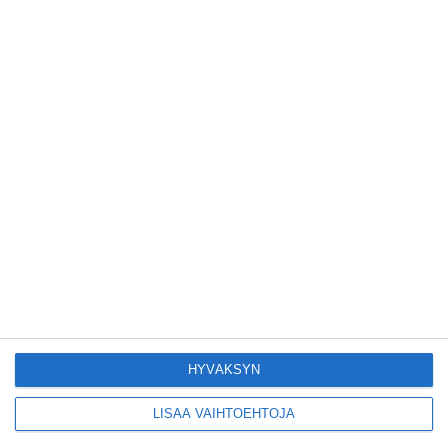
upeimmista huviloista
avautui 15 vuoden
odotuksen jälkeen
Lue lisää
Puna-Mustat tavoittelee
nousua Superpesikseen
uusitulla stadionilla
Lue lisää
Hesaria piristää
ihastuttava syyrialainen
pikkuravintola
Lue lisää
HYVÄKSYN
LISÄÄ VAIHTOEHTOJA
Kruunuvuorensilta