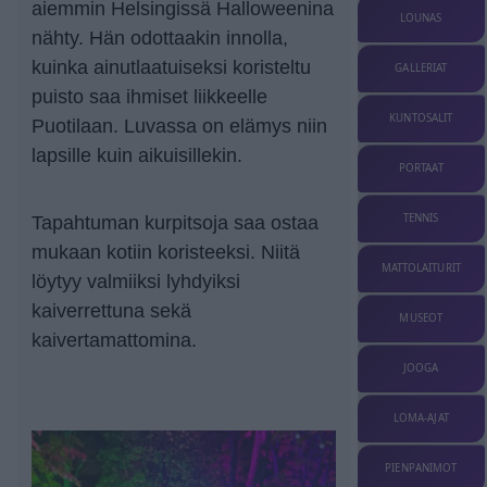
aiemmin Helsingissä Halloweenina
LOUNAS
nähty. Hän odottaakin innolla,
kuinka ainutlaatuiseksi koristeltu
GALLERIAT
puisto saa ihmiset liikkeelle
KUNTOSALIT
Puotilaan. Luvassa on elämys niin
lapsille kuin aikuisillekin.
PORTAAT
TENNIS
Tapahtuman kurpitsoja saa ostaa
mukaan kotiin koristeeksi. Niitä
MATTOLAITURIT
löytyy valmiiksi lyhdyiksi
kaiverrettuna sekä
MUSEOT
kaivertamattomina.
JOOGA
LOMA-AJAT
PIENPANIMOT