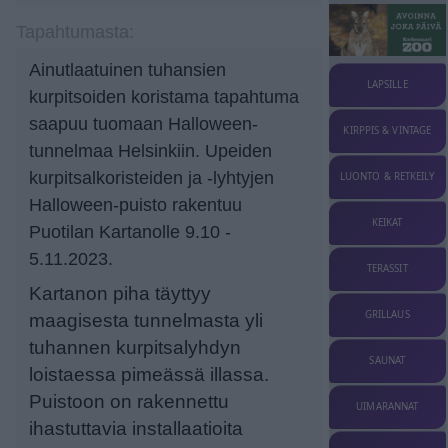
Tapahtumasta:
Ainutlaatuinen tuhansien
LAPSILLE
kurpitsoiden koristama tapahtuma
saapuu tuomaan Halloween-
KIRPPIS & VINTAGE
tunnelmaa Helsinkiin. Upeiden
kurpitsalkoristeiden ja -lyhtyjen
LUONTO & RETKEILY
Halloween-puisto rakentuu
KEIKAT
Puotilan Kartanolle 9.10 -
5.11.2023.
TERASSIT
Kartanon piha täyttyy
GRILLAUS
maagisesta tunnelmasta yli
tuhannen kurpitsalyhdyn
SAUNAT
loistaessa pimeässä illassa.
Puistoon on rakennettu
UIMARANNAT
ihastuttavia installaatioita