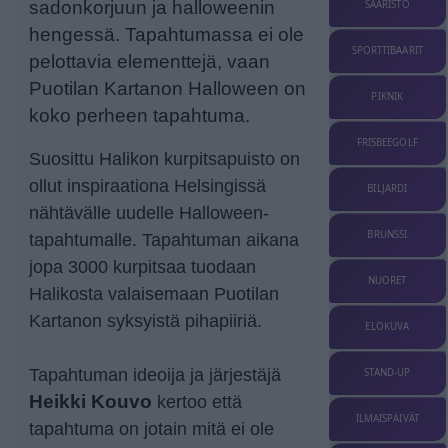
sadonkorjuun ja halloweenin
SAARISTO
hengessä. Tapahtumassa ei ole
SPORTTIBAARIT
pelottavia elementtejä, vaan
Puotilan Kartanon Halloween on
PIKNIK
koko perheen tapahtuma.
FRISBEEGOLF
Suosittu Halikon kurpitsapuisto on
ollut inspiraationa Helsingissä
BILJARDI
nähtävälle uudelle Halloween-
BRUNSSI
tapahtumalle. Tapahtuman aikana
jopa 3000 kurpitsaa tuodaan
NUORET
Halikosta valaisemaan Puotilan
Kartanon syksyistä pihapiiriä.
ELOKUVA
Tapahtuman ideoija ja järjestäjä
STAND-UP
Heikki Kouvo
kertoo että
ILMAISPÄIVÄT
tapahtuma on jotain mitä ei ole