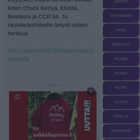
SAARISTO
kuten Chuck Berryä, Elvistä,
Beatlesia ja CCR:ää. Ja
SPORTTIBAARIT
rautalankafriikeille tietysti sitäkin
PIKNIK
herkkua.
FRISBEEGOLF
https://www.tiketti.fi/tapahtumat#q=
storyville
BILJARDI
BRUNSSI
— Mainos —
NUORET
×
ELOKUVA
STAND-UP
ILMAISPÄIVÄT