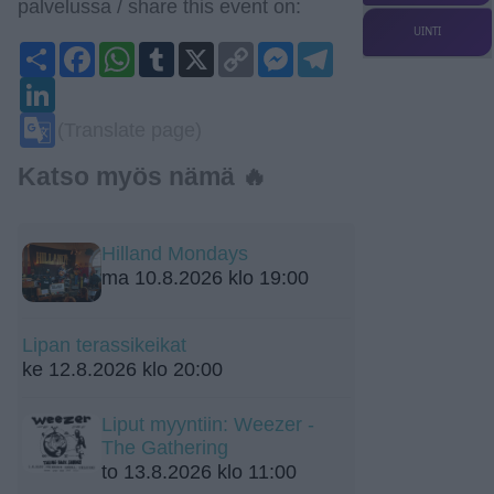
palvelussa / share this event on:
UINTI
Share
Facebook
WhatsApp
Tumblr
X
Copy
Messenger
Telegram
Link
LinkedIn
Google
(Translate page)
Translate
Katso myös nämä 🔥
Hilland Mondays
ma 10.8.2026 klo 19:00
Lipan terassikeikat
ke 12.8.2026 klo 20:00
Liput myyntiin: Weezer -
The Gathering
to 13.8.2026 klo 11:00