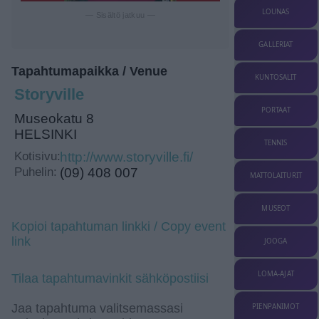
LOUNAS
— Sisältö jatkuu —
GALLERIAT
Tapahtumapaikka / Venue
KUNTOSALIT
Storyville
PORTAAT
Museokatu 8
HELSINKI
TENNIS
Kotisivu:
http://www.storyville.fi/
Puhelin:
(09) 408 007
MATTOLAITURIT
MUSEOT
Kopioi tapahtuman linkki / Copy event
link
JOOGA
LOMA-AJAT
Tilaa tapahtumavinkit sähköpostiisi
Jaa tapahtuma valitsemassasi
PIENPANIMOT