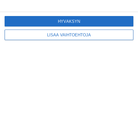
kiinnostavia toimijoita
Vallilaan
Lue lisää
HYVÄKSYN
LISÄÄ VAIHTOEHTOJA
Suosittu esitys tekee
joukkuevoimistelun
kääntöpuolia näkyväksi
Lue lisää
Yrjönkadun uimahalli
avautui pitkän
odotuksen jälkeen
Lue lisää
Tämä lavarunous-ilta on