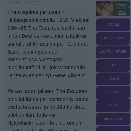
Tapahtumasta:
The Esquires perustettiin
Helsingissä keväällä 1962. Vuosina
LAPSILLE
1964-65 The Esquires levytti ison
nipun Beatles -sävelmiä ja keikkaili
KIRPPIS & VINTAGE
samalla ahkerasti ympäri Suomea.
Bändi toimi myös usein
LUONTO & RETKEILY
konserteissa säestäjänä
KEIKAT
maailmantähdille, joista tunnetuin
lienee edesmennyt Gene Vincent.
TERASSIT
Pitkän tauon jälkeen The Esquires
GRILLAUS
on ollut lähes parikymmentä vuotta
SAUNAT
vuotta kasassa ja heittää keikkaa
edelleenkin, totta kai!
UIMARANNAT
Nykyohjelmistoon kuuluu omien
levytysten lisäksi 60-luvun kamaa