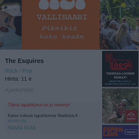
The Esquires
Rock / Pop
Hinta: 11 e
Ajankohdat:
Tämä tapahtuma on jo mennyt
Katso tulevia tapahtumia Stadissa.fi
-
etusivulta.
Näytä lisää