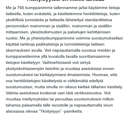
Bar Loosen live-ilta
to 20.8.2026 klo 20:00
Me ja 766 kumppanimme tallennamme ja/tai käytämme tietoja
laitteella, kuten evästeitä, ja käsittelemme henkilötietoja, kuten
yksilöllisiä tunnisteita ja laitteella lähetettyä standarditietoa
Eesa & Väinö Honkanen – Taiteiden
personoidun mainonnan ja sisällön, mainonnan ja sisällön
yön parhaan näköalan keikka
mittaamisen, yleisötutkimusten ja palvelujen kehittämisen
to 20.8.2026 klo 20:00
vuoksi.
Me ja yhteistyökumppanimme voimme suostumuksellasi
käyttää tarkkoja paikkatietoja ja tunnistetietoja laitteen
skannauksen avulla. Voit napsauttamalla suostua meidän ja
kumppaneidemme yllä kuvatulla tavalla suorittamaamme
tietojesi käsittelyyn. Vaihtoehtoisesti voit siirtyä
yksityiskohtaisempiin tietoihin ja muuttaa asetuksiasi ennen
suostumuksesi tai kieltäytymisesi ilmaisemista.
Huomaa, että
osa henkilötietojesi käsittelystä ei välttämättä edellytä
suostumustasi, mutta sinulla on oikeus kieltää tällainen käsittely.
Elokuussa nautitaan
Valinta-asetuksesi koskevat vain tätä verkkosivustoa. Voit
tunnelmallisista
muuttaa mieltymyksiäsi tai peruuttaa suostumuksesi milloin
elokuvista ulkona
tahansa palaamalla tälle sivustolle ja napsauttamalla sivun
Lue lisää
alaosassa olevaa "Yksityisyys" -painiketta.