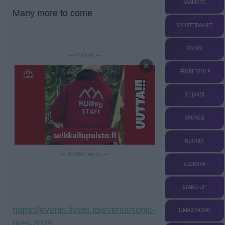
SAARISTO
Many more to come
SPORTTIBAARIT
PIKNIK
— Mainos —
×
FRISBEEGOLF
BILJARDI
BRUNSSI
NUORET
— Sisältö jatkuu —
ELOKUVA
STAND-UP
https://events.liveto.io/events/sonic-
ILMAISPÄIVÄT
rites-2025