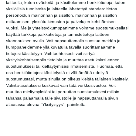
laitteella, kuten evästeitä, ja käsittelemme henkilötietoja, kuten
yksilöllisiä tunnisteita ja laitteella lähetettyä standarditietoa
personoidun mainonnan ja sisällön, mainonnan ja sisällön
mittaamisen, yleisötutkimusten ja palvelujen kehittämisen
vuoksi.
Me ja yhteistyökumppanimme voimme suostumuksellasi
käyttää tarkkoja paikkatietoja ja tunnistetietoja laitteen
skannauksen avulla. Voit napsauttamalla suostua meidän ja
kumppaneidemme yllä kuvatulla tavalla suorittamaamme
tietojesi käsittelyyn. Vaihtoehtoisesti voit siirtyä
Elokuussa nautitaan
yksityiskohtaisempiin tietoihin ja muuttaa asetuksiasi ennen
tunnelmallisista
suostumuksesi tai kieltäytymisesi ilmaisemista.
Huomaa, että
elokuvista ulkona
osa henkilötietojesi käsittelystä ei välttämättä edellytä
Lue lisää
suostumustasi, mutta sinulla on oikeus kieltää tällainen käsittely.
Valinta-asetuksesi koskevat vain tätä verkkosivustoa. Voit
muuttaa mieltymyksiäsi tai peruuttaa suostumuksesi milloin
tahansa palaamalla tälle sivustolle ja napsauttamalla sivun
Bassot jyrisevät Koffin
alaosassa olevaa "Yksityisyys" -painiketta.
puistossa Taiteiden
yönä
Lue lisää