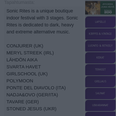
Tapahtumasta:
Sonic Rites is a unique boutique
indoor festival with 3 stages. Sonic
LAPSILLE
Rites is dedicated to dark, heavy
and extreme alternative music.
KIRPPIS & VINTAGE
CONJURER (UK)
LUONTO & RETKEILY
MERYL STREEK (IRL)
KEIKAT
LÄHDÖN AIKA
SVARTA HAVET
TERASSIT
GIRLSCHOOL (UK)
POLYMOON
GRILLAUS
PONTE DEL DIAVOLO (ITA)
SAUNAT
NADJA&OVO (GER/ITA)
TAVARE (GER)
UIMARANNAT
STONED JESUS (UKR)