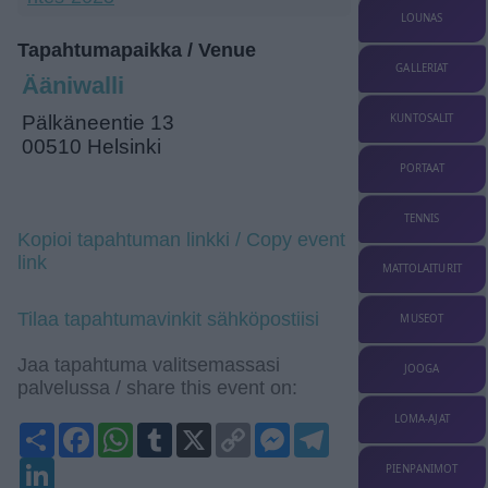
LOUNAS
Tapahtumapaikka / Venue
GALLERIAT
Ääniwalli
KUNTOSALIT
Pälkäneentie 13
00510 Helsinki
PORTAAT
TENNIS
Kopioi tapahtuman linkki / Copy event
link
MATTOLAITURIT
Tilaa tapahtumavinkit sähköpostiisi
MUSEOT
Jaa tapahtuma valitsemassasi
JOOGA
palvelussa / share this event on:
LOMA-AJAT
Share
Facebook
WhatsApp
Tumblr
X
Copy
Messenger
Telegram
Link
LinkedIn
PIENPANIMOT