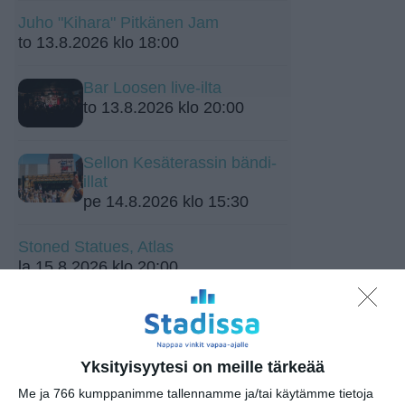
Juho "Kihara" Pitkänen Jam
to 13.8.2026 klo 18:00
Bar Loosen live-ilta
to 13.8.2026 klo 20:00
Sellon Kesäterassin bändi-
illat
pe 14.8.2026 klo 15:30
Stoned Statues, Atlas
la 15.8.2026 klo 20:00
Northlane (Aus)
su 16.8.2026 klo 18:00
Yksityisyytesi on meille tärkeää
Hilland Mondays
Me ja 766 kumppanimme tallennamme ja/tai käytämme tietoja
ma 17.8.2026 klo 19:00