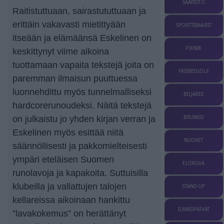
SAARISTO
Raitistuttuaan, sairastututtuaan ja
erittäin vakavasti mietittyään
SPORTTIBAARIT
itseään ja elämäänsä Eskelinen on
PIKNIK
keskittynyt viime aikoina
tuottamaan vapaita tekstejä joita on
FRISBEEGOLF
paremman ilmaisun puuttuessa
luonnehdittu myös tunnelmalliseksi
BILJARDI
hardcorerunoudeksi. Näitä tekstejä
BRUNSSI
on julkaistu jo yhden kirjan verran ja
Eskelinen myös esittää niitä
NUORET
säännöllisesti ja pakkomielteisesti
ympäri eteläisen Suomen
ELOKUVA
runolavoja ja kapakoita. Suttuisilla
klubeilla ja vallattujen talojen
STAND-UP
kellareissa aikoinaan hankittu
ILMAISPÄIVÄT
”lavakokemus” on herättänyt