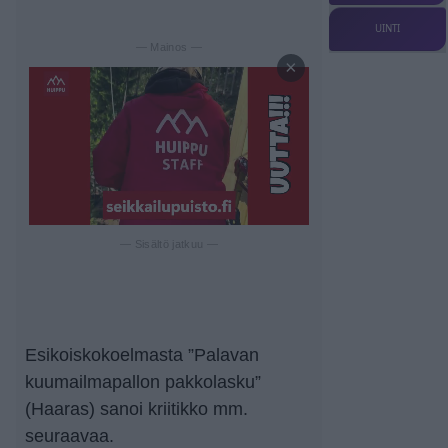
UINTI
— Mainos —
×
— Sisältö jatkuu —
Esikoiskokoelmasta ”Palavan
kuumailmapallon pakkolasku”
(Haaras) sanoi kriitikko mm.
seuraavaa.