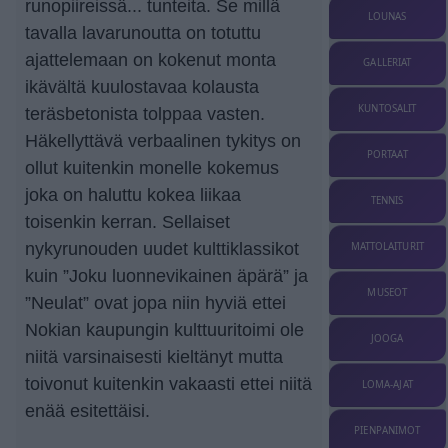
runopiireissä... tunteita. Se millä
LOUNAS
tavalla lavarunoutta on totuttu
ajattelemaan on kokenut monta
GALLERIAT
ikävältä kuulostavaa kolausta
KUNTOSALIT
teräsbetonista tolppaa vasten.
Häkellyttävä verbaalinen tykitys on
PORTAAT
ollut kuitenkin monelle kokemus
joka on haluttu kokea liikaa
TENNIS
toisenkin kerran. Sellaiset
nykyrunouden uudet kulttiklassikot
MATTOLAITURIT
kuin ”Joku luonnevikainen äpärä” ja
MUSEOT
”Neulat” ovat jopa niin hyviä ettei
Nokian kaupungin kulttuuritoimi ole
JOOGA
niitä varsinaisesti kieltänyt mutta
toivonut kuitenkin vakaasti ettei niitä
LOMA-AJAT
enää esitettäisi.
PIENPANIMOT