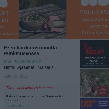
Ezen hardcorerunoutta
Punkmuseossa
Muu näyttämötaide
Hinta: 5/jäsenet ilmaiseksi
Ajankohdat:
Tämä tapahtuma on jo mennyt
Katso tulevia tapahtumia Stadissa.fi
-
etusivulta.
Näytä lisää