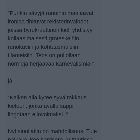
”Punkin sävyjä runoihin maalaavat
ironiaa tihkuvat rekisterinvaihdot,
joissa byrokraattinen kieli yhdistyy
kollaasimaisesti groteskeihin
runokuviin ja kohtausmaisiin
tilanteisiin. Teos on pullollaan
normeja herjaavaa karnevalismia.”
ja
”Kaiken alla kytee syvä rakkaus
kieleen, jonka avulla sappi
lingotaan elinvoimaksi. ”
Nyt sinullakin on mahdollisuus. Tule
paikalle, koe hardcore kulttuurissa