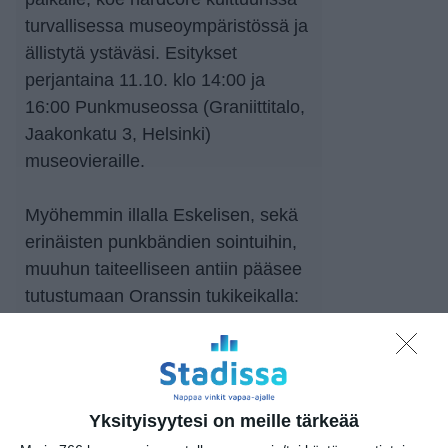
turvallisessa museoympäristössä ja
ällistytä ystäväsi. Esitykset
perjantaina 11.10. klo 14:00 ja
16:00 Punkmuseossa (Graniittitalo,
Jaakonkatu 3, Helsinki)
museovieraille.
Myöhemmin illalla Eskelisen, sekä
erinäisten punkbändien sointuihin,
muuhun taiteelliseen antiin pääsee
tutustumaan Oranssin tukikeikalla:
https://fb.me/e/50LQhe8bX
Tervetuloa!
Yksityisyytesi on meille tärkeää
Punk & Peace!