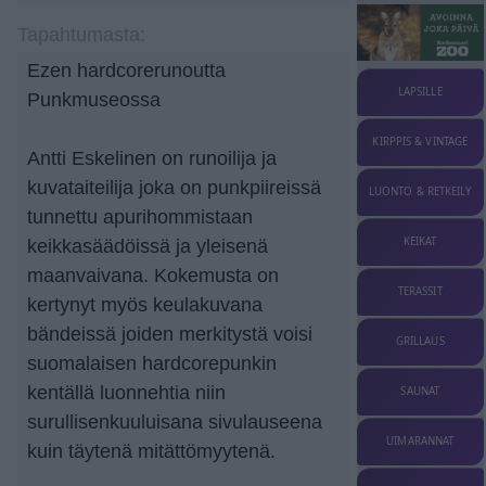
Tapahtumasta:
Ezen hardcorerunoutta
LAPSILLE
Punkmuseossa
KIRPPIS & VINTAGE
Antti Eskelinen on runoilija ja
kuvataiteilija joka on punkpiireissä
LUONTO & RETKEILY
tunnettu apurihommistaan
KEIKAT
keikkasäädöissä ja yleisenä
maanvaivana. Kokemusta on
TERASSIT
kertynyt myös keulakuvana
bändeissä joiden merkitystä voisi
GRILLAUS
suomalaisen hardcorepunkin
kentällä luonnehtia niin
SAUNAT
surullisenkuuluisana sivulauseena
UIMARANNAT
kuin täytenä mitättömyytenä.