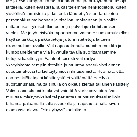
Me ja 766 kumppanimme tallennamme ja/tai käytämme tietoja
laitteella, kuten evästeitä, ja käsittelemme henkilötietoja, kuten
http://punkmuseo.fi
yksilöllisiä tunnisteita ja laitteella lähetettyä standarditietoa
personoidun mainonnan ja sisällön, mainonnan ja sisällön
Tapahtumapaikka / Venue
mittaamisen, yleisötutkimusten ja palvelujen kehittämisen
vuoksi.
Me ja yhteistyökumppanimme voimme suostumuksellasi
Punkmuseo
käyttää tarkkoja paikkatietoja ja tunnistetietoja laitteen
skannauksen avulla. Voit napsauttamalla suostua meidän ja
Jaakonkatu 3
kumppaneidemme yllä kuvatulla tavalla suorittamaamme
00100 Helsinki
tietojesi käsittelyyn. Vaihtoehtoisesti voit siirtyä
yksityiskohtaisempiin tietoihin ja muuttaa asetuksiasi ennen
suostumuksesi tai kieltäytymisesi ilmaisemista.
Huomaa, että
osa henkilötietojesi käsittelystä ei välttämättä edellytä
Kopioi tapahtuman linkki / Copy event
suostumustasi, mutta sinulla on oikeus kieltää tällainen käsittely.
link
Valinta-asetuksesi koskevat vain tätä verkkosivustoa. Voit
muuttaa mieltymyksiäsi tai peruuttaa suostumuksesi milloin
Tilaa tapahtumavinkit sähköpostiisi
tahansa palaamalla tälle sivustolle ja napsauttamalla sivun
alaosassa olevaa "Yksityisyys" -painiketta.
Jaa tapahtuma valitsemassasi
palvelussa / share this event on:
Share
Facebook
WhatsApp
Tumblr
X
Copy
Messenger
Telegram