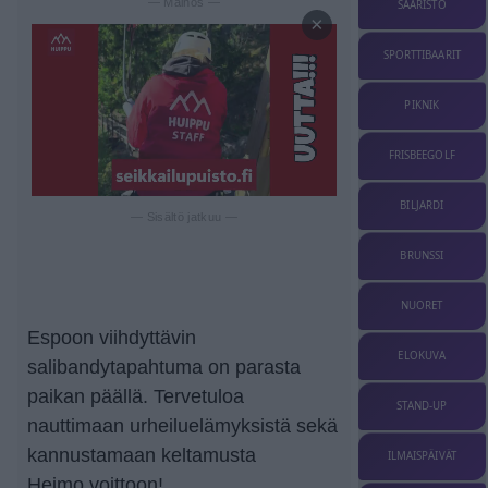
— Mainos —
SAARISTO
×
SPORTTIBAARIT
PIKNIK
FRISBEEGOLF
BILJARDI
— Sisältö jatkuu —
BRUNSSI
NUORET
Espoon viihdyttävin
ELOKUVA
salibandytapahtuma on parasta
paikan päällä. Tervetuloa
STAND-UP
nauttimaan urheiluelämyksistä sekä
kannustamaan keltamusta
ILMAISPÄIVÄT
Heimo voittoon!