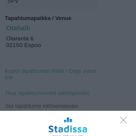
SPV
Tapahtumapaikka / Venue
Otahalli
Otaranta 6
02150 Espoo
Kopioi tapahtuman linkki / Copy event
link
Tilaa tapahtumavinkit sähköpostiisi
Jaa tapahtuma valitsemassasi
palvelussa / share this event on:
Share
Facebook
WhatsApp
Tumblr
X
Copy
Messenger
Telegram
Link
LinkedIn