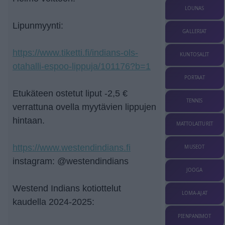
LOUNAS
Lipunmyynti:
GALLERIAT
https://www.tiketti.fi/indians-ols-
KUNTOSALIT
otahalli-espoo-lippuja/101176?b=1
PORTAAT
Etukäteen ostetut liput -2,5 €
TENNIS
verrattuna ovella myytävien lippujen
hintaan.
MATTOLAITURIT
https://www.westendindians.fi
MUSEOT
instagram: @westendindians
JOOGA
Westend Indians kotiottelut
LOMA-AJAT
kaudella 2024-2025:
PIENPANIMOT