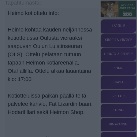
Tapahtumasta:
Heimo kotiottelu info:
LAPSILLE
Heimo kohtaa kauden neljännessä
kotiottelussa Oulusta vieraaksi
KIRPPIS & VINTAGE
saapuvan Oulun Luistinseuran
(OLS). Ottelu pelataan tuttuun
LUONTO & RETKEILY
tapaan Heimon kotiareenalla,
KEIKAT
Otahallilla. Ottelu alkaa lauantaina
klo: 17:00
TERASSIT
Kotiotteluissa paikan päällä teitä
GRILLAUS
palvelee kahvio, Fat Lizardin baari,
SAUNAT
Hodarifillari sekä Heimon Shop.
UIMARANNAT