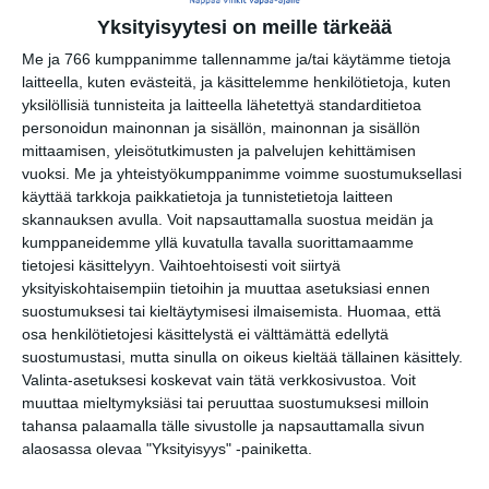
Yksityisyytesi on meille tärkeää
Google
(Translate page)
Translate
Me ja 766 kumppanimme tallennamme ja/tai käytämme tietoja
Katso myös nämä 🔥
laitteella, kuten evästeitä, ja käsittelemme henkilötietoja, kuten
yksilöllisiä tunnisteita ja laitteella lähetettyä standarditietoa
personoidun mainonnan ja sisällön, mainonnan ja sisällön
mittaamisen, yleisötutkimusten ja palvelujen kehittämisen
Rantapainin SM tapahtuma
vuoksi.
Me ja yhteistyökumppanimme voimme suostumuksellasi
la 8.8.2026 klo 13:00
käyttää tarkkoja paikkatietoja ja tunnistetietoja laitteen
skannauksen avulla. Voit napsauttamalla suostua meidän ja
kumppaneidemme yllä kuvatulla tavalla suorittamaamme
Maisemapilates
tietojesi käsittelyyn. Vaihtoehtoisesti voit siirtyä
Vallisaaressa
yksityiskohtaisempiin tietoihin ja muuttaa asetuksiasi ennen
su 9.8.2026 klo 11:00
suostumuksesi tai kieltäytymisesi ilmaisemista.
Huomaa, että
osa henkilötietojesi käsittelystä ei välttämättä edellytä
Friskiksen puistojumpat
suostumustasi, mutta sinulla on oikeus kieltää tällainen käsittely.
Uimastadionilla
Valinta-asetuksesi koskevat vain tätä verkkosivustoa. Voit
ti 11.8.2026 klo 18:00
muuttaa mieltymyksiäsi tai peruuttaa suostumuksesi milloin
tahansa palaamalla tälle sivustolle ja napsauttamalla sivun
alaosassa olevaa "Yksityisyys" -painiketta.
Vallilan puistojumpat
to 13.8.2026 klo 18:00