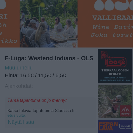
F-Liiga: Westend Indians - OLS
Muu urheilu
Hinta: 16,5€ / 11,5€ / 6,5€
Ajankohdat:
Tämä tapahtuma on jo mennyt
Katso tulevia tapahtumia Stadissa.fi
-
etusivulta.
Näytä lisää