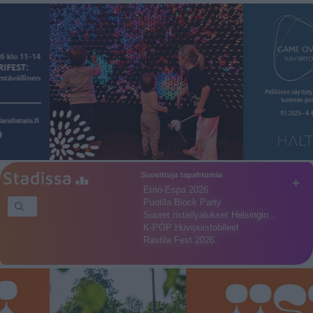
Suosittuja tapahtumia
+
Etno-Espa 2026
Puotila Block Party
Suuret risteilyalukset Helsingin…
K-POP Huvipuistobileet
Rastila Fest 2026