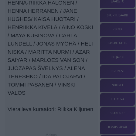
SAARISTO
HENNA-RIIKKA HALONEN /
HENNA HERRANEN / JANE
SPORTTIBAARIT
HUGHES/ KAISA HUOTARI /
HENRIIKKA KIVELÄ / AINO KOSKI
PIKNIK
/ MAYA KUBINOVA / CARLA
LUNDELL / JONAS MYÖHÄ / HELI
FRISBEEGOLF
NISKA / MARITTA NURMI / AZAR
BILJARDI
SAIYAR / MARLOES VAN SON /
JUOZAPAS ŠVELNYS / ALENA
BRUNSSI
TERESHKO / IDA PALOJÄRVI /
TOMMI PASANEN / VINSKI
NUORET
VALOS
ELOKUVA
Vieraileva kuraatori: Riikka Kiljunen
STAND-UP
ILMAISPÄIVÄT
— Mainos —