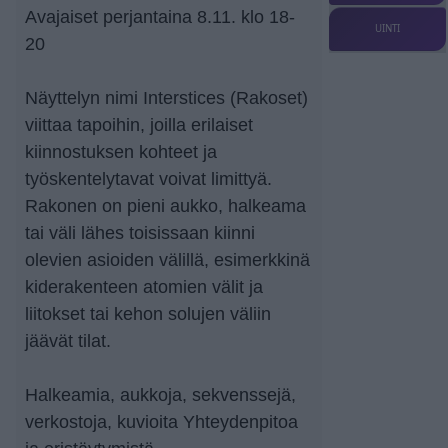
Avajaiset perjantaina 8.11. klo 18-
UINTI
20
Näyttelyn nimi Interstices (Rakoset)
viittaa tapoihin, joilla erilaiset
kiinnostuksen kohteet ja
työskentelytavat voivat limittyä.
Rakonen on pieni aukko, halkeama
tai väli lähes toisissaan kiinni
olevien asioiden välillä, esimerkkinä
kiderakenteen atomien välit ja
liitokset tai kehon solujen väliin
jäävät tilat.
Halkeamia, aukkoja, sekvenssejä,
verkostoja, kuvioita Yhteydenpitoa