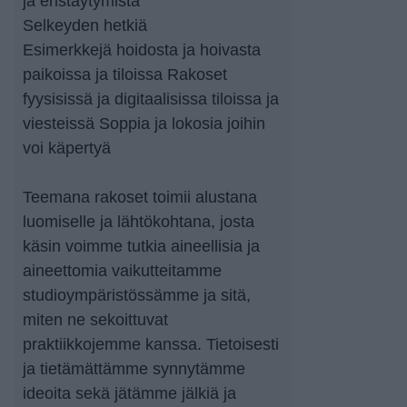
ja eristäytymistä
Selkeyden hetkiä
Esimerkkejä hoidosta ja hoivasta
paikoissa ja tiloissa Rakoset
fyysisissä ja digitaalisissa tiloissa ja
viesteissä Soppia ja lokosia joihin
voi käpertyä
Teemana rakoset toimii alustana
luomiselle ja lähtökohtana, josta
käsin voimme tutkia aineellisia ja
aineettomia vaikutteitamme
studioympäristössämme ja sitä,
miten ne sekoittuvat
praktiikkojemme kanssa. Tietoisesti
ja tietämättämme synnytämme
ideoita sekä jätämme jälkiä ja