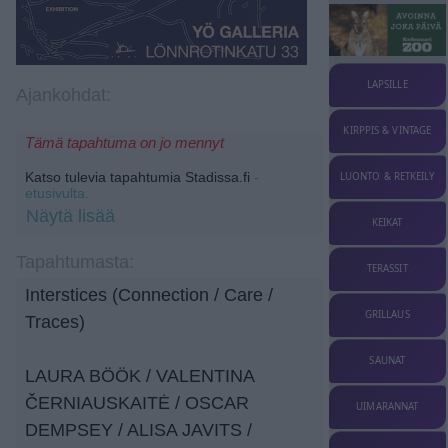
LAPSILLE
Ajankohdat:
KIRPPIS & VINTAGE
Tämä tapahtuma on jo mennyt
Katso tulevia tapahtumia Stadissa.fi
-
LUONTO & RETKEILY
etusivulta.
Näytä lisää
KEIKAT
Tapahtumasta:
TERASSIT
Interstices (Connection / Care /
GRILLAUS
Traces)
SAUNAT
LAURA BÖÖK / VALENTINA
ČERNIAUSKAITĖ / OSCAR
UIMARANNAT
DEMPSEY / ALISA JAVITS /