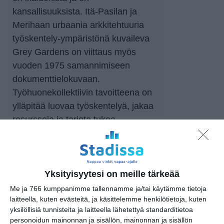
kansallisuuksista. Itä-Pasilan ja
Merihaan urbaania arkkitehtuuria
työskentely-ympäristönä kuvaileva
Grey Gardens on viittaus myös
vuoden 1975 samannimiseen
dokumenttielokuvaan.
Työhuonekollektiivin tavoitteena on
ylläpitää luovaa työskentelyä, jakaa
resursseja ja tarjota tukea
yhteisöllisyyden muodossa. Grey
Garden Studios on järjestänyt
kolme näyttelykokonaisuutta,
Taiteiden yö (2019) Itä-Pasilassa,
Yksityisyytesi on meille tärkeää
Organic (2023) Galleria Longassa
Me ja 766 kumppanimme tallennamme ja/tai käytämme tietoja
laitteella, kuten evästeitä, ja käsittelemme henkilötietoja, kuten
Kalasatamassa ja Out of Office
yksilöllisiä tunnisteita ja laitteella lähetettyä standarditietoa
(2023) Asbestos Art Space -tilassa
personoidun mainonnan ja sisällön, mainonnan ja sisällön