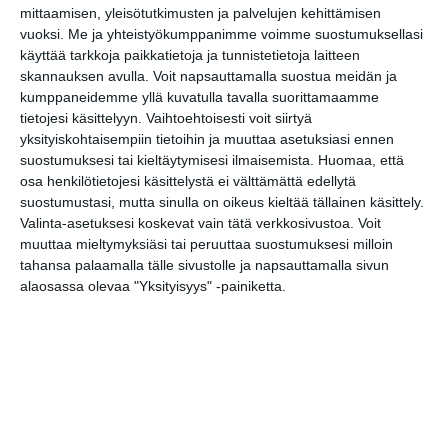
Kruununhaassa, Helsingissä.
mittaamisen, yleisötutkimusten ja palvelujen kehittämisen
vuoksi.
Me ja yhteistyökumppanimme voimme suostumuksellasi
käyttää tarkkoja paikkatietoja ja tunnistetietoja laitteen
https://yogalleria.fi/fi/yo-
skannauksen avulla. Voit napsauttamalla suostua meidän ja
galleria/grey-garden-studios-
kumppaneidemme yllä kuvatulla tavalla suorittamaamme
interstices-connection-care-traces
tietojesi käsittelyyn. Vaihtoehtoisesti voit siirtyä
yksityiskohtaisempiin tietoihin ja muuttaa asetuksiasi ennen
suostumuksesi tai kieltäytymisesi ilmaisemista.
Huomaa, että
Tapahtumapaikka / Venue
osa henkilötietojesi käsittelystä ei välttämättä edellytä
Yö Galleria
suostumustasi, mutta sinulla on oikeus kieltää tällainen käsittely.
Valinta-asetuksesi koskevat vain tätä verkkosivustoa. Voit
Lönnrotinkatu 33
muuttaa mieltymyksiäsi tai peruuttaa suostumuksesi milloin
00180 Helsinki
tahansa palaamalla tälle sivustolle ja napsauttamalla sivun
Kotisivu:
https://www.yory.fi/fi/yo-
alaosassa olevaa "Yksityisyys" -painiketta.
galleria
Kopioi tapahtuman linkki / Copy event
link