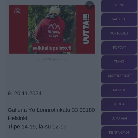
×
LOUNAS
GALLERIAT
KUNTOSALIT
PORTAAT
— Sisältö jatkuu —
TENNIS
MATTOLAITURIT
MUSEOT
9.-20.11.2024
JOOGA
Galleria Yö Lönnrotinkatu 33 00180
Helsinki
LOMA-AJAT
Ti-pe 14-19, la-su 12-17
PIENPANIMOT