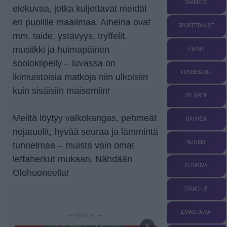
SAARISTO
elokuvaa, jotka kuljettavat meidät
eri puolille maailmaa. Aiheina ovat
SPORTTIBAARIT
mm. taide, ystävyys, tryffelit,
musiikki ja huimapäinen
PIKNIK
soolokiipeily – luvassa on
FRISBEEGOLF
ikimuistoisia matkoja niin ulkoisiin
kuin sisäisiin maisemiin!
BILJARDI
Meiltä löytyy valkokangas, pehmeät
BRUNSSI
nojatuolit, hyvää seuraa ja lämmintä
NUORET
tunnelmaa – muista vain omat
leffaherkut mukaan. Nähdään
ELOKUVA
Olohuoneella!
STAND-UP
ILMAISPÄIVÄT
— Mainos —
×