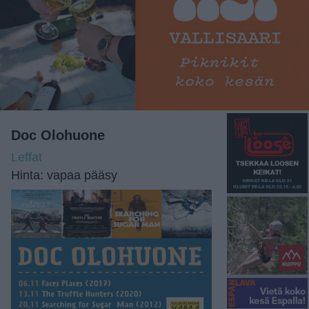
Doc Olohuone
Leffat
Hinta: vapaa pääsy