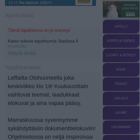
Ajankohdat:
LAPSILLE
Tämä tapahtuma on jo mennyt
Katso tulevia tapahtumia Stadissa.fi
-
KIRPPIS & VINTAGE
etusivulta.
Näytä lisää
LUONTO & RETKEILY
Tapahtumasta:
KEIKAT
Leffailta Olohuoneella joka
TERASSIT
keskiviikko klo 19! Kuukausittain
vaihtuvat teemat, laadukkaat
GRILLAUS
elokuvat ja aina vapaa pääsy.
SAUNAT
Marraskuussa syvennymme
UIMARANNAT
sykähdyttäviin dokumenttielokuviin!
Ohjelmistossa on neljä inspiroivaa