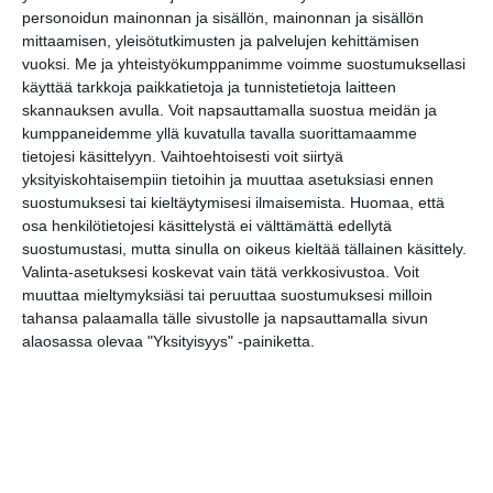
personoidun mainonnan ja sisällön, mainonnan ja sisällön
mittaamisen, yleisötutkimusten ja palvelujen kehittämisen
Jaa tapahtuma valitsemassasi
vuoksi.
Me ja yhteistyökumppanimme voimme suostumuksellasi
palvelussa / share this event on:
käyttää tarkkoja paikkatietoja ja tunnistetietoja laitteen
Share
Facebook
WhatsApp
Tumblr
X
Copy
Messenger
Telegram
skannauksen avulla. Voit napsauttamalla suostua meidän ja
Link
kumppaneidemme yllä kuvatulla tavalla suorittamaamme
LinkedIn
tietojesi käsittelyyn. Vaihtoehtoisesti voit siirtyä
Google
yksityiskohtaisempiin tietoihin ja muuttaa asetuksiasi ennen
(Translate page)
Translate
suostumuksesi tai kieltäytymisesi ilmaisemista.
Huomaa, että
osa henkilötietojesi käsittelystä ei välttämättä edellytä
Katso myös nämä 🔥
suostumustasi, mutta sinulla on oikeus kieltää tällainen käsittely.
Valinta-asetuksesi koskevat vain tätä verkkosivustoa. Voit
muuttaa mieltymyksiäsi tai peruuttaa suostumuksesi milloin
Maljan ulkoilmaelokuvat /
tahansa palaamalla tälle sivustolle ja napsauttamalla sivun
Malja Open Air Cinemas
alaosassa olevaa "Yksityisyys" -painiketta.
pe 7.8.2026 klo 19:00
Kesäkino Engel
la 8.8.2026 klo 22:30