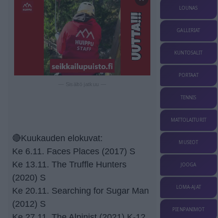
LOUNAS
GALLERIAT
KUNTOSALIT
PORTAAT
— Sisältö jatkuu —
TENNIS
MATTOLAITURIT
🔴Kuukauden elokuvat:
MUSEOT
Ke 6.11. Faces Places (2017) S
Ke 13.11. The Truffle Hunters
JOOGA
(2020) S
LOMA-AJAT
Ke 20.11. Searching for Sugar Man
(2012) S
PIENPANIMOT
Ke 27.11. The Alpinist (2021) K-12