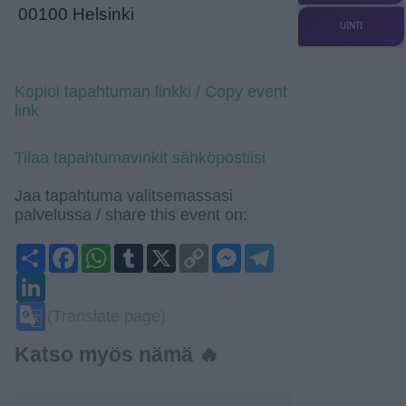
00100 Helsinki
UINTI
Kopioi tapahtuman linkki / Copy event
link
Tilaa tapahtumavinkit sähköpostiisi
Jaa tapahtuma valitsemassasi
palvelussa / share this event on:
Share
Facebook
WhatsApp
Tumblr
X
Copy
Messenger
Telegram
Link
LinkedIn
Google
(Translate page)
Translate
Katso myös nämä 🔥