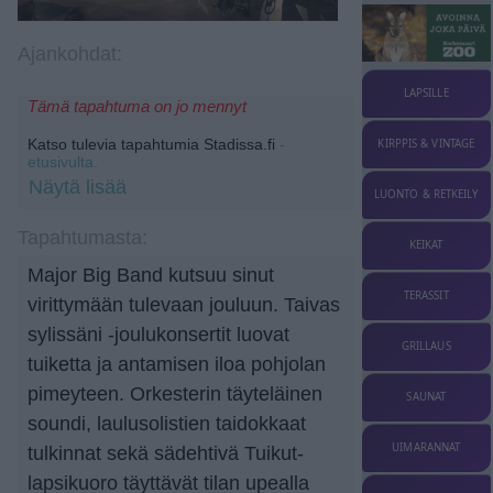
Ajankohdat:
LAPSILLE
Tämä tapahtuma on jo mennyt
Katso tulevia tapahtumia Stadissa.fi
-
KIRPPIS & VINTAGE
etusivulta.
Näytä lisää
LUONTO & RETKEILY
Tapahtumasta:
KEIKAT
Major Big Band kutsuu sinut
TERASSIT
virittymään tulevaan jouluun. Taivas
sylissäni -joulukonsertit luovat
GRILLAUS
tuiketta ja antamisen iloa pohjolan
pimeyteen. Orkesterin täyteläinen
SAUNAT
soundi, laulusolistien taidokkaat
UIMARANNAT
tulkinnat sekä sädehtivä Tuikut-
lapsikuoro täyttävät tilan upealla