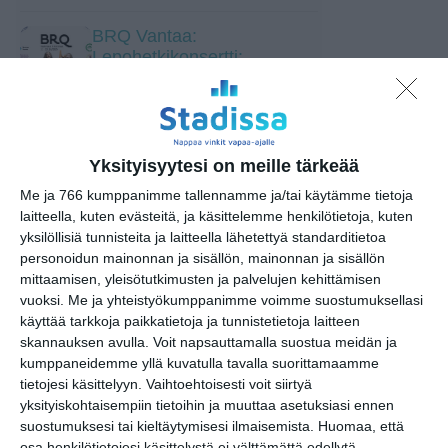
BRQ Vantaa:
Lepohetkikonsertti:
Mostronmi Amor
ma 10.8.2026 klo 18:30
BRQ Vantaa:
Yksityisyytesi on meille tärkeää
Nokkahuiluguru
ti 11.8.2026 klo 12:00
Me ja 766 kumppanimme tallennamme ja/tai käytämme tietoja
laitteella, kuten evästeitä, ja käsittelemme henkilötietoja, kuten
yksilöllisiä tunnisteita ja laitteella lähetettyä standarditietoa
BRQ Vantaa: Alla Guerra
personoidun mainonnan ja sisällön, mainonnan ja sisällön
d'Amor
mittaamisen, yleisötutkimusten ja palvelujen kehittämisen
ti 11.8.2026 klo 18:30
vuoksi.
Me ja yhteistyökumppanimme voimme suostumuksellasi
käyttää tarkkoja paikkatietoja ja tunnistetietoja laitteen
BRQ Vantaa: Vantaan
skannauksen avulla. Voit napsauttamalla suostua meidän ja
musiikkiopiston nuoret
kumppaneidemme yllä kuvatulla tavalla suorittamaamme
taiturit
tietojesi käsittelyyn. Vaihtoehtoisesti voit siirtyä
ke 12.8.2026 klo 18:30
yksityiskohtaisempiin tietoihin ja muuttaa asetuksiasi ennen
suostumuksesi tai kieltäytymisesi ilmaisemista.
Huomaa, että
osa henkilötietojesi käsittelystä ei välttämättä edellytä