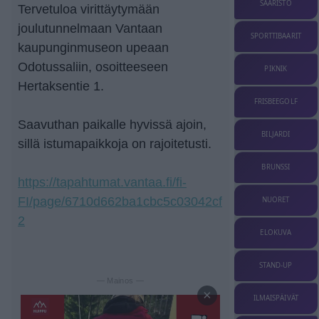
SAARISTO
Tervetuloa virittäytymään
joulutunnelmaan Vantaan
SPORTTIBAARIT
kaupunginmuseon upeaan
Odotussaliin, osoitteeseen
PIKNIK
Hertaksentie 1.
FRISBEEGOLF
Saavuthan paikalle hyvissä ajoin,
BILJARDI
sillä istumapaikkoja on rajoitetusti.
BRUNSSI
https://tapahtumat.vantaa.fi/fi-
FI/page/6710d662ba1cbc5c03042cf
NUORET
2
ELOKUVA
STAND-UP
— Mainos —
×
ILMAISPÄIVÄT