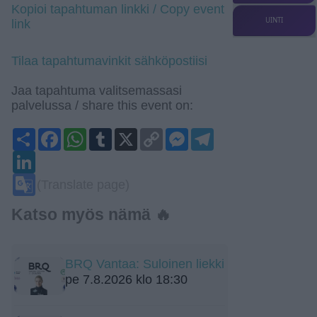
Kopioi tapahtuman linkki / Copy event
UINTI
link
Tilaa tapahtumavinkit sähköpostiisi
Jaa tapahtuma valitsemassasi
palvelussa / share this event on:
Share
Facebook
WhatsApp
Tumblr
X
Copy
Messenger
Telegram
Link
LinkedIn
Google
(Translate page)
Translate
Katso myös nämä 🔥
BRQ Vantaa: Suloinen liekki
pe 7.8.2026 klo 18:30