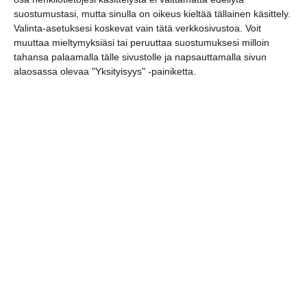
suostumustasi, mutta sinulla on oikeus kieltää tällainen käsittely.
Valinta-asetuksesi koskevat vain tätä verkkosivustoa. Voit
muuttaa mieltymyksiäsi tai peruuttaa suostumuksesi milloin
tahansa palaamalla tälle sivustolle ja napsauttamalla sivun
alaosassa olevaa "Yksityisyys" -painiketta.
Kissojen Yöt tarjoavat
tunnelmaa syyskuun
iltoihin
Lue lisää
Uusi stand-up -klubi
kutittelee nauruhermoja
keskiviikkoisin
Lue lisää
Lapualaisooppera herää