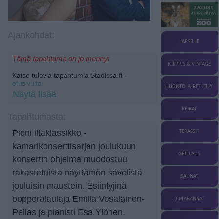
Ajankohdat:
LAPSILLE
Tämä tapahtuma on jo mennyt
KIRPPIS & VINTAGE
Katso tulevia tapahtumia Stadissa.fi
-
etusivulta.
LUONTO & RETKEILY
Näytä lisää
KEIKAT
Tapahtumasta:
TERASSIT
Pieni iltaklassikko -
kamarikonserttisarjan joulukuun
GRILLAUS
konsertin ohjelma muodostuu
rakastetuista näyttämön sävelistä
SAUNAT
jouluisin maustein. Esiintyjinä
oopperalaulaja Emilia Vesalainen-
UIMARANNAT
Pellas ja pianisti Esa Ylönen.