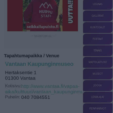
LOUNAS
GALLERIAT
KUNTOSALIT
— Sisältö jatkuu —
PORTAAT
TENNIS
Tapahtumapaikka / Venue
MATTOLAITURIT
Vantaan Kaupunginmuseo
Hertaksentie 1
MUSEOT
01300 Vantaa
Kotisivu:
http://www.vantaa.fi/vapaa-
JOOGA
aika/kulttuuri/vantaan_kaupunginmuseo
Puhelin:
040 7084551
LOMA-AJAT
PIENPANIMOT