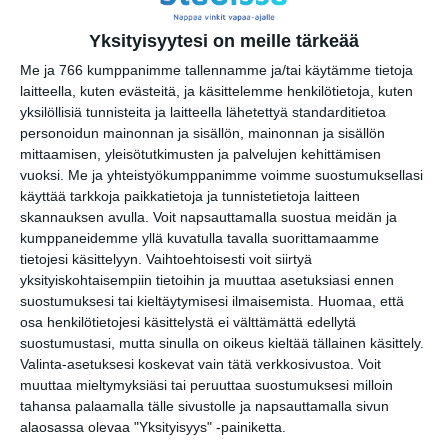
palvelussa / share this event on:
Yksityisyytesi on meille tärkeää
Share
Facebook
WhatsApp
Tumblr
X
Copy
Messenger
Telegram
Me ja 766 kumppanimme tallennamme ja/tai käytämme tietoja
Link
LinkedIn
laitteella, kuten evästeitä, ja käsittelemme henkilötietoja, kuten
yksilöllisiä tunnisteita ja laitteella lähetettyä standarditietoa
Google
(Translate page)
personoidun mainonnan ja sisällön, mainonnan ja sisällön
Translate
mittaamisen, yleisötutkimusten ja palvelujen kehittämisen
Katso myös nämä 🔥
vuoksi.
Me ja yhteistyökumppanimme voimme suostumuksellasi
käyttää tarkkoja paikkatietoja ja tunnistetietoja laitteen
skannauksen avulla. Voit napsauttamalla suostua meidän ja
kumppaneidemme yllä kuvatulla tavalla suorittamaamme
Pyöveli & Nasty 10v Quijo &
tietojesi käsittelyyn. Vaihtoehtoisesti voit siirtyä
Karu Indo
yksityiskohtaisempiin tietoihin ja muuttaa asetuksiasi ennen
la 8.8.2026 klo 19:00
suostumuksesi tai kieltäytymisesi ilmaisemista.
Huomaa, että
osa henkilötietojesi käsittelystä ei välttämättä edellytä
Jazzy Jam Sunday
suostumustasi, mutta sinulla on oikeus kieltää tällainen käsittely.
su 9.8.2026 klo 18:30
Valinta-asetuksesi koskevat vain tätä verkkosivustoa. Voit
muuttaa mieltymyksiäsi tai peruuttaa suostumuksesi milloin
tahansa palaamalla tälle sivustolle ja napsauttamalla sivun
Puotilan Kartanon Kesä
alaosassa olevaa "Yksityisyys" -painiketta.
ti 11.8.2026 klo 19:00