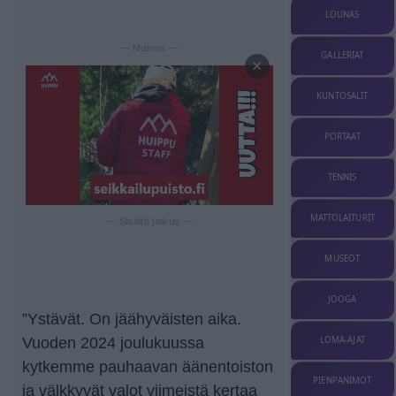
LOUNAS
— Mainos —
GALLERIAT
×
KUNTOSALIT
PORTAAT
TENNIS
MATTOLAITURIT
— Sisältö jatkuu —
MUSEOT
JOOGA
”Ystävät. On jäähyväisten aika.
LOMA-AJAT
Vuoden 2024 joulukuussa
kytkemme pauhaavan äänentoiston
PIENPANIMOT
ja välkkyvät valot viimeistä kertaa