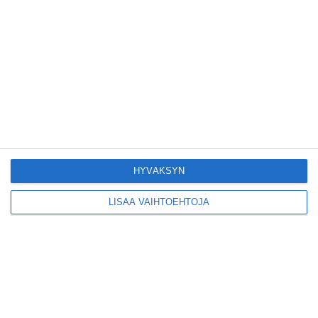
Kruunuvuorensilta
avautui kevyelle
liikenteelle etuajassa
Lue lisää
Kodikas kahvila
Flemarilla yhdistää
kukat ja itse leivotut
pullat
Lue lisää
HYVÄKSYN
LISÄÄ VAIHTOEHTOJA
Pitbull sai lisäkonsertin
Helsinkiin I'm Back -
kiertueelleen
Lue lisää