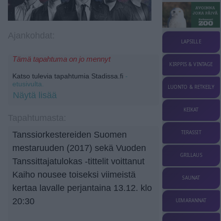
Ajankohdat:
LAPSILLE
Tämä tapahtuma on jo mennyt
KIRPPIS & VINTAGE
Katso tulevia tapahtumia Stadissa.fi
-
etusivulta.
LUONTO & RETKEILY
Näytä lisää
KEIKAT
Tapahtumasta:
TERASSIT
Tanssiorkestereiden Suomen
mestaruuden (2017) sekä Vuoden
GRILLAUS
Tanssittajatulokas -tittelit voittanut
Kaiho nousee toiseksi viimeistä
SAUNAT
kertaa lavalle perjantaina 13.12. klo
20:30
UIMARANNAT