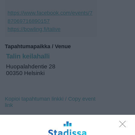
https://www.facebook.com/events/7
87069716890157
https://bowling.fi/talive
Tapahtumapaikka / Venue
Talin keilahalli
Huopalahdentie 28
00350 Helsinki
Kopioi tapahtuman linkki / Copy event
link
Tilaa tapahtumavinkit sähköpostiisi
Jaa tapahtuma valitsemassasi