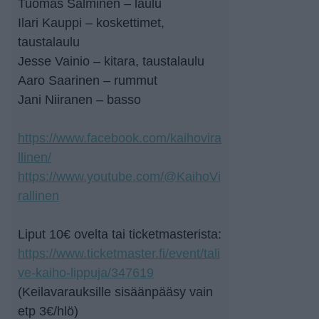
Tuomas Salminen – laulu
Ilari Kauppi – koskettimet,
taustalaulu
Jesse Vainio – kitara, taustalaulu
Aaro Saarinen – rummut
Jani Niiranen – basso
https://www.facebook.com/kaihovira
llinen/
https://www.youtube.com/@KaihoVi
rallinen
Liput 10€ ovelta tai ticketmasterista:
https://www.ticketmaster.fi/event/tali
ve-kaiho-lippuja/347619
(Keilavarauksille sisäänpääsy vain
etp 3€/hlö)