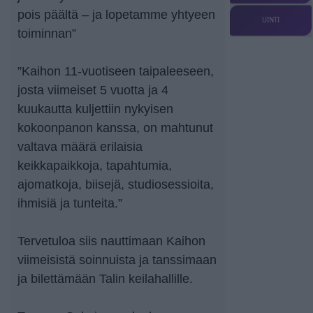
pois päältä – ja lopetamme yhtyeen
UINTI
toiminnan”
”Kaihon 11-vuotiseen taipaleeseen,
josta viimeiset 5 vuotta ja 4
kuukautta kuljettiin nykyisen
kokoonpanon kanssa, on mahtunut
valtava määrä erilaisia
keikkapaikkoja, tapahtumia,
ajomatkoja, biisejä, studiosessioita,
ihmisiä ja tunteita.”
Tervetuloa siis nauttimaan Kaihon
viimeisistä soinnuista ja tanssimaan
ja bilettämään Talin keilahallille.