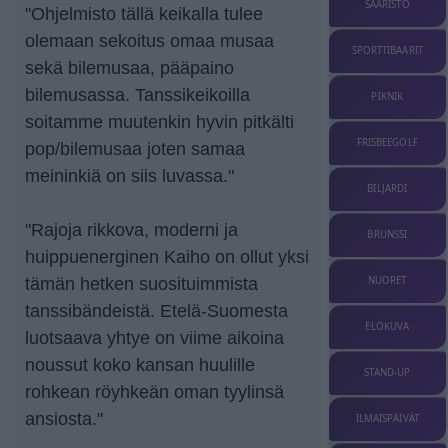
SAARISTO
"Ohjelmisto tällä keikalla tulee
olemaan sekoitus omaa musaa
SPORTTIBAARIT
sekä bilemusaa, pääpaino
bilemusassa. Tanssikeikoilla
PIKNIK
soitamme muutenkin hyvin pitkälti
FRISBEEGOLF
pop/bilemusaa joten samaa
meininkiä on siis luvassa."
BILJARDI
"Rajoja rikkova, moderni ja
BRUNSSI
huippuenerginen Kaiho on ollut yksi
tämän hetken suosituimmista
NUORET
tanssibändeistä. Etelä-Suomesta
ELOKUVA
luotsaava yhtye on viime aikoina
noussut koko kansan huulille
STAND-UP
rohkean röyhkeän oman tyylinsä
ansiosta."
ILMAISPÄIVÄT