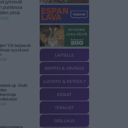
t jyrisevät
in puistossa
eiden yönä
lisää
jen Yöt tarjoavat
elmaa syyskuun
LAPSILLE
n
isää
KIRPPIS & VINTAGE
LUONTO & RETKEILY
stand-up -klubi
elee
KEIKAT
uhermoja
viikkoisin
isää
TERASSIT
GRILLAUS
alaisooppera