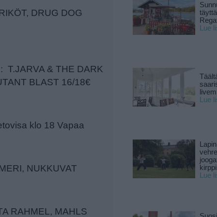
Sunnu
ÄIRIKÖT, DRUG DOG
täytt
Rega
Lue l
7: T.JARVA & THE DARK
Täält
TANT BLAST 16/18€
saari
live
Lue l
ietovisa klo 18 Vapaa
Lapin
vehre
jooga
AMERI, NUKKUVAT
kirpp
Lue l
UTTA RAHMEL, MAHLS
Suosi