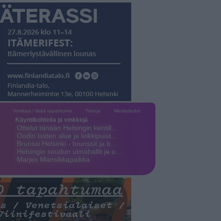
Vinkkaa / lisää tapahtuma
Tietoja
Mediatiedot
Käyntikohteita ja vinkkejä
Ottelut tänään Helsingin kentill…
Oodin lasten alue ja leikkipuist…
Brunssi Helsinki - brunssit ja b…
Helsingin seudun uimahallit ja u…
Marjex Mansikkapaikka