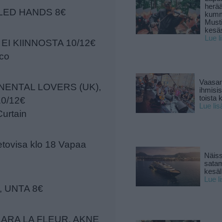
herä
GLED HANDS 8€
kumm
Must
kesä
Lue l
 EI KIINNOSTA 10/12€
sco
Vaasan
INENTAL LOVERS (UK),
ihmisi
toista 
0/12€
Lue lis
Curtain
ietovisa klo 18 Vapaa
Näiss
sata
kesäll
Lue l
, UNTA 8€
LARA LA FLEUR, AKNE