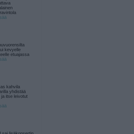
uttava
alainen
ravintola
isää
uvuorensilta
ui kevyelle
nteelle etuajassa
isää
as kahvila
rilla yhdistää
ja itse leivotut
isää
l sai lisäkonsertin