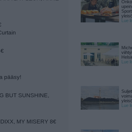
Onko 
upein
Sport
yleis
Lue l
€
Curtain
Miche
6€
viiht
Helsi
Lue l
a pääsy!
Sulje
NG BUT SUNSHINE,
voima
yleisö
Lue l
YDIXX, MY MISERY 8€