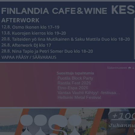
Sääennusteet 🌧 ☼
Suosittuja tapahtumia
Puotila Block Party
Rastila Fest 2026
Etno-Espa 2026
Vantaa Vauhti Kiihtyy! -festivaa…
Hellsinki Metal Festival