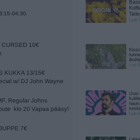
Basso
Koff
23:15-04:30.
Tait
Lue 
I, CURSED 10€
Kisso
m
tunn
iltoihi
Lue l
IS KUKKA 13/15€
pecial w/ DJ John Wayne
Uusi 
kutitt
F, Regular Johns
naur
ibute klo 20 Vapaa pääsy!
keski
Lue l
 JUPPE 7€
Lapu