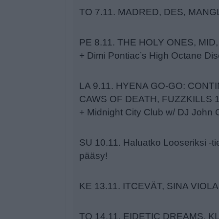
TO 7.11. MADRED, DES, MAN
PE 8.11. THE HOLY ONES, MID,
+ Dimi Pontiac’s High Octane Di
LA 9.11. HYENA GO-GO: CONT
CAWS OF DEATH, FUZZKILLS 1
+ Midnight City Club w/ DJ John 
SU 10.11. Haluatko Looseriksi -t
pääsy!
KE 13.11. ITCEVÄT, SINA VIOLA
TO 14.11. EIDETIC DREAMS, K