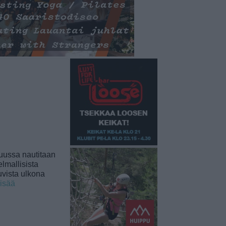
uussa nautitaan
lmallisista
uvista ulkona
lisää