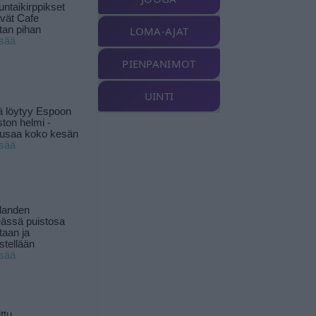
ntaikirppikset
ävät Cafe
tan pihan
LOMA-AJAT
isää
PIENPANIMOT
UINTI
ä löytyy Espoon
ston helmi -
musaa koko kesän
isää
landen
ässä puistosa
taan ja
istellään
isää
ttu