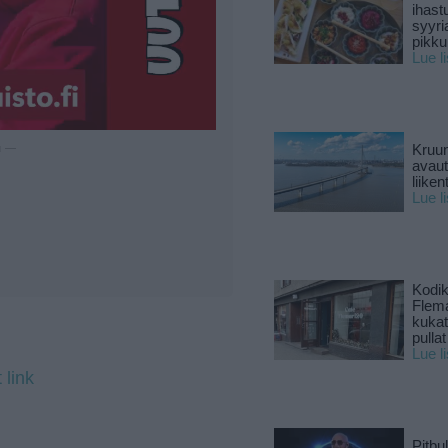
ihast
syyri
pikku
Lue l
Kruun
u —
avaut
liike
Lue l
Kodik
Flema
kukat 
pullat
Lue l
 link
Pitbul