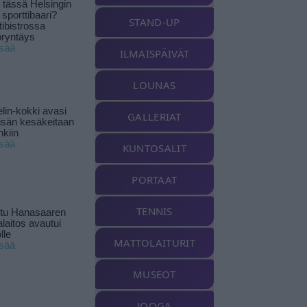
tässä Helsingin
 sporttibaari?
STAND-UP
tibistrossa
öryntäys
isää
ILMAISPÄIVÄT
LOUNAS
lin-kokki avasi
GALLERIAT
yisän kesäkeitaan
nkiin
isää
KUNTOSALIT
PORTAAT
TENNIS
ttu Hanasaaren
laitos avautui
lle
MATTOLAITURIT
isää
MUSEOT
JOOGA