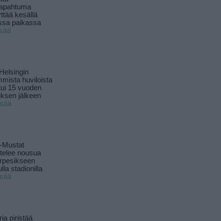
tapahtuma
yttää kesällä
ssa paikassa
isää
Helsingin
mista huviloista
ui 15 vuoden
ksen jälkeen
isää
-Mustat
ttelee nousua
rpesikseen
lla stadionilla
isää
ia piristää