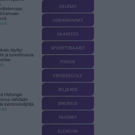
ä
SAUNAT
ittelemaan
ikkamaan
ssä
UIMARANNAT
isää
SAARISTO
SPORTTIBAARIT
katu täyttyi
stä ja tunnelmasta
kertaa
PIKNIK
ää
FRISBEEGOLF
BILJARDI
ä Helsingin
missa nähdään
BRUNSSI
ä loistoristeilijöitä
isää
NUORET
ELOKUVA