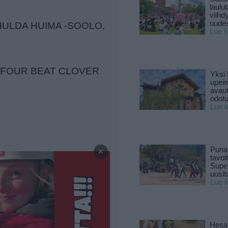
laulu
viihd
uude
 HULDA HUIMA -SOOLO,
Lue l
, FOUR BEAT CLOVER
Yksi 
upeim
avaut
odotu
Lue l
—
×
Puna
tavoi
Supe
uusitu
Lue l
Hesar