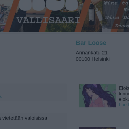
Bar Loose
Annankatu 21
00100 Helsinki
Elok
tunne
a.
elok
Lue 
vietetään valoisissa