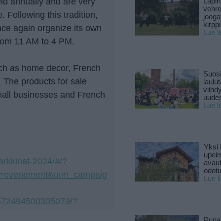
ld annually and are very
Lapin
vehre
 Following this tradition,
jooga
kirpp
once again organize its own
Lue l
rom 11 AM to 4 PM.
uch as home decor, French
Suosi
 The products for sale
laulu
viihd
mall businesses and French
uude
Lue l
Yksi 
upeim
markkinat-2024/#/?
avaut
odotu
m=evenement&utm_campaig
Lue l
1572494500305079/?
Puna