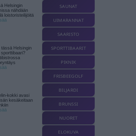
ä Helsingin
SAUNAT
missa nähdään
ä loistoristeilijöitä
UIMARANNAT
isää
SAARISTO
SPORTTIBAARIT
tässä Helsingin
 sporttibaari?
tibistrossa
PIKNIK
öryntäys
isää
FRISBEEGOLF
BILJARDI
lin-kokki avasi
yisän kesäkeitaan
BRUNSSI
nkiin
isää
NUORET
ELOKUVA