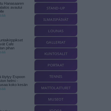
ttu Hanasaaren
laitos avautui
STAND-UP
lle
isää
ILMAISPÄIVÄT
LOUNAS
ntaikirppikset
GALLERIAT
ävät Cafe
tan pihan
isää
KUNTOSALIT
PORTAAT
TENNIS
ä löytyy Espoon
ston helmi -
musaa koko kesän
MATTOLAITURIT
isää
MUSEOT
JOOGA