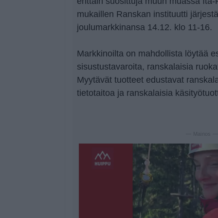
erittäin suosittuja muun muassa Itä
mukaillen Ranskan instituutti järjest
joulumarkkinansa 14.12. klo 11-16.
Markkinoilta on mahdollista löytää e
sisustustavaroita, ranskalaisia ruoka
Myytävät tuotteet edustavat ranskalai
tietotaitoa ja ranskalaisia käsityötu
— Mainos 