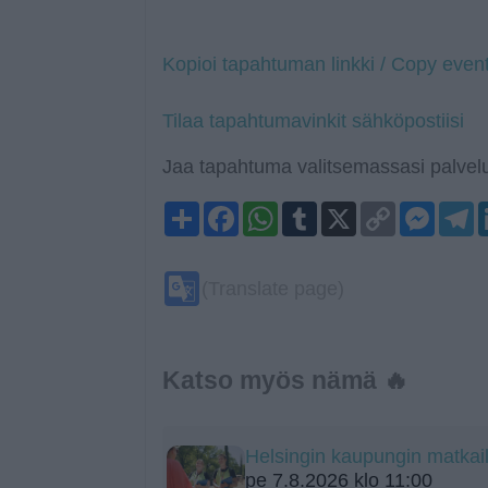
Kopioi tapahtuman linkki / Copy event
Tilaa tapahtumavinkit sähköpostiisi
Jaa tapahtuma valitsemassasi palvelu
Share
Facebook
WhatsApp
Tumblr
X
Copy
Mess
T
Link
Google
(Translate page)
Translate
Katso myös nämä 🔥
Helsingin kaupungin matka
pe 7.8.2026 klo 11:00