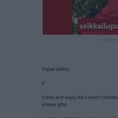
— Sisältö jatku
Vapaa pääsy.
//
Come and enjoy the French Christm
unique gifts!