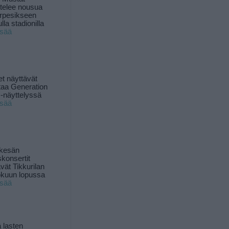
ttelee nousua
rpesikseen
lla stadionilla
isää
t näyttävät
taa Generation
-näyttelyssä
isää
 kesän
skonsertit
ävät Tikkurilan
okuun lopussa
isää
 lasten