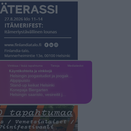
Vinkkaa / lisää tapahtuma
Tietoja
Mediatiedot
Käyntikohteita ja vinkkejä
Helsingin joogastudiot ja joogak…
Alppipuisto
Stand-up keikat Helsinki
Konepaja Biergarten
Helsingin saaristo, vesireitit j…