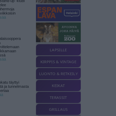
stand-up -klubi
elee
uhermoja
viikkoisin
isää
alaisooppera
ä
ittelemaan
LAPSILLE
ikkamaan
ssä
isää
KIRPPIS & VINTAGE
LUONTO & RETKEILY
katu täyttyi
KEIKAT
stä ja tunnelmasta
kertaa
ää
TERASSIT
GRILLAUS