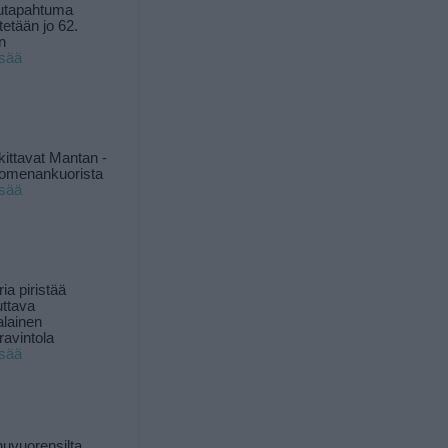
utapahtuma
tetään jo 62.
n
isää
kittavat Mantan -
 omenankuorista
isää
ia piristää
uttava
alainen
ravintola
isää
uvuorensilta