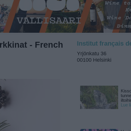
rkkinat - French
Institut français 
Yrjönkatu 36
00100 Helsinki
Kisso
tunn
iltoihi
Lue l