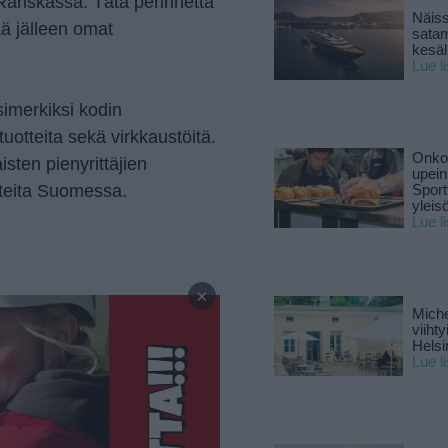
-Ranskassa. Tätä perinnettä
Näiss
ää jälleen omat
sata
kesäll
Lue l
simerkiksi kodin
tuotteita sekä virkkaustöitä.
Onko 
sten pienyrittäjien
upein
otteita Suomessa.
Sport
yleis
Lue l
—
×
Miche
viiht
Helsi
Lue l