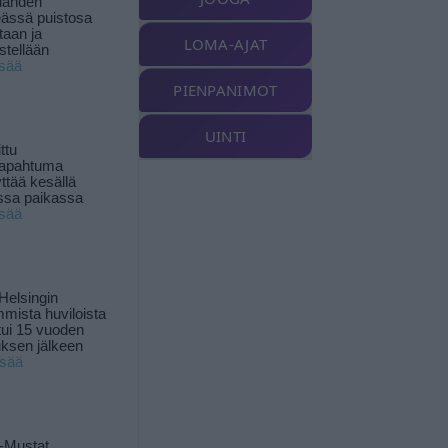
landen
ässä puistosa
taan ja
LOMA-AJAT
istellään
isää
PIENPANIMOT
UINTI
ttu
tapahtuma
yttää kesällä
ssa paikassa
isää
Helsingin
mista huviloista
ui 15 vuoden
ksen jälkeen
isää
-Mustat