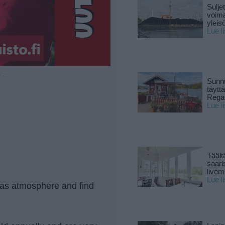
Sulje
voima
yleisö
Lue l
u —
Sunnu
täytt
Rega
Lue l
Täält
saari
live
Lue l
as atmosphere and find