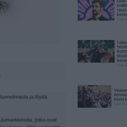
Uusi 
kutitt
naur
keski
Lue l
Lapu
herä
kumm
Must
kesä
Lue l
a.
Vaasan
ihmisi
utunnelmasta ja löydä
toista 
Lue lis
ulumarkkinoita, jotka ovat