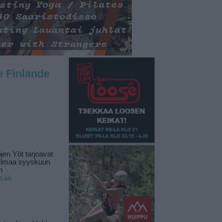
de Finlande
jen Yöt tarjoavat
elmaa syyskuun
n
isää