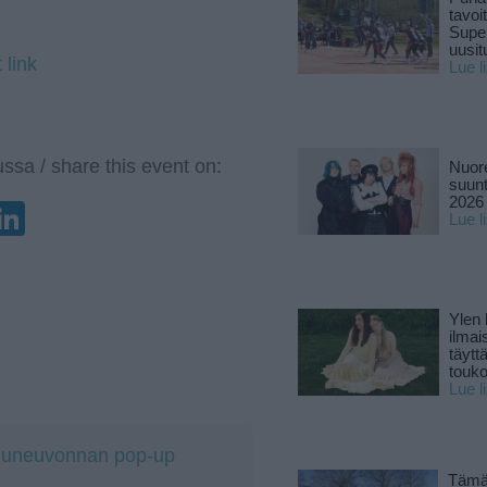
tavoi
Supe
uusitu
 link
Lue l
ssa / share this event on:
Nuore
suun
2026 
enger
elegram
LinkedIn
Lue l
Ylen
ilmai
täytt
touk
Lue l
iluneuvonnan pop-up
Tämä