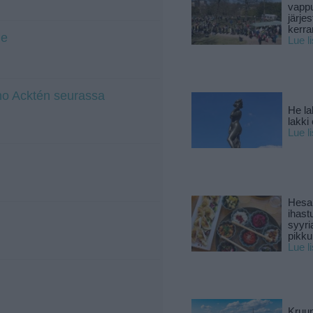
vapp
järjes
kerra
de
Lue l
ino Acktén seurassa
He la
lakki
Lue l
Hesar
ihast
syyri
pikku
Lue l
Kruun