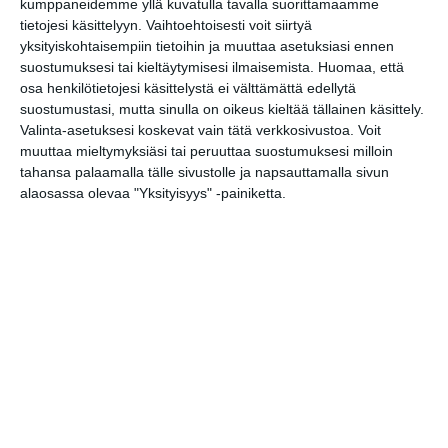
kumppaneidemme yllä kuvatulla tavalla suorittamaamme
Kaupunkitanssit Lyypekinlaiturilla
tietojesi käsittelyyn. Vaihtoehtoisesti voit siirtyä
to 13.8.2026 klo 16:00
yksityiskohtaisempiin tietoihin ja muuttaa asetuksiasi ennen
suostumuksesi tai kieltäytymisesi ilmaisemista.
Huomaa, että
EMMA:n ilmaisilta
osa henkilötietojesi käsittelystä ei välttämättä edellytä
pe 14.8.2026 klo 15:00
suostumustasi, mutta sinulla on oikeus kieltää tällainen käsittely.
Valinta-asetuksesi koskevat vain tätä verkkosivustoa. Voit
muuttaa mieltymyksiäsi tai peruuttaa suostumuksesi milloin
Opastus kokoelmiin:
tahansa palaamalla tälle sivustolle ja napsauttamalla sivun
Tutkimusmatkojen aarteet
alaosassa olevaa "Yksityisyys" -painiketta.
la 15.8.2026 klo 13:00
Vantaan Ikean
peräkonttikirppis
su 16.8.2026 klo 09:00
Skatan kotieläinpihavierailut
ma 17.8.2026 klo 15:30
Helsingin juhlaviikot 2026