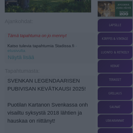
Ajankohdat:
LAPSILLE
Tämä tapahtuma on jo mennyt
KIRPPIS & VINTAGE
Katso tulevia tapahtumia Stadissa.fi
-
etusivulta.
LUONTO & RETKEILY
Näytä lisää
KEIKAT
Tapahtumasta:
TERASSIT
SVENKAN LEGENDAARISEN
PUBIVISAN KEVÄTKAUSI 2025!
GRILLAUS
Puotilan Kartanon Svenkassa onh
SAUNAT
visailtu syksystä 2018 lähtien ja
hauskaa on riittänyt!
UIMARANNAT