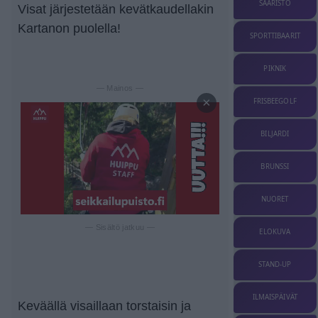
SAARISTO
Visat järjestetään kevätkaudellakin
Kartanon puolella!
SPORTTIBAARIT
PIKNIK
— Mainos —
×
FRISBEEGOLF
BILJARDI
BRUNSSI
NUORET
— Sisältö jatkuu —
ELOKUVA
STAND-UP
ILMAISPÄIVÄT
Keväällä visaillaan torstaisin ja