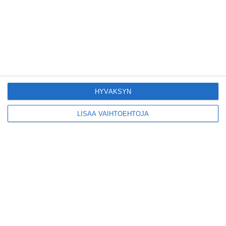
Lue lisää
Yleisölle avattu 112-
vuotiaan laivan sauna
antaa pehmeät löylyt
Lue lisää
HYVÄKSYN
LISÄÄ VAIHTOEHTOJA
Tämän leipomo-
kahvilan
karjalanpiirakoilla on
EU-sertifikaatti
Lue lisää
Konepajan näyttämö toi
kiinnostavia toimijoita
Vallilaan