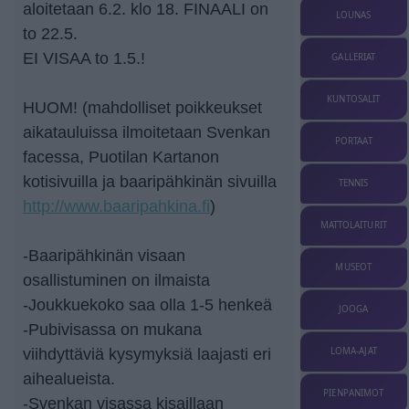
aloitetaan 6.2. klo 18. FINAALI on
LOUNAS
to 22.5.
EI VISAA to 1.5.!
GALLERIAT
KUNTOSALIT
HUOM! (mahdolliset poikkeukset
aikatauluissa ilmoitetaan Svenkan
PORTAAT
facessa, Puotilan Kartanon
kotisivuilla ja baaripähkinän sivuilla
TENNIS
http://www.baaripahkina.fi
)
MATTOLAITURIT
-Baaripähkinän visaan
MUSEOT
osallistuminen on ilmaista
-Joukkuekoko saa olla 1-5 henkeä
JOOGA
-Pubivisassa on mukana
LOMA-AJAT
viihdyttäviä kysymyksiä laajasti eri
aihealueista.
PIENPANIMOT
-Svenkan visassa kisaillaan