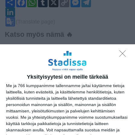
Share
Facebook
WhatsApp
Tumblr
X
Copy
Messenger
Telegram
Link
LinkedIn
Google
(Translate page)
Translate
Katso myös nämä 🔥
Terrieriparaati/ Terrier
Parade
su 9.8.2026 klo 11:30
Yksityisyytesi on meille tärkeää
BRQ Vantaa: Opastettu
Me ja 766 kumppanimme tallennamme ja/tai käytämme tietoja
kiertokävely (Helsinge)
laitteella, kuten evästeitä, ja käsittelemme henkilötietoja, kuten
ti 11.8.2026 klo 13:30
yksilöllisiä tunnisteita ja laitteella lähetettyä standarditietoa
personoidun mainonnan ja sisällön, mainonnan ja sisällön
mittaamisen, yleisötutkimusten ja palvelujen kehittämisen
Helsingin kaupungin
vuoksi.
Me ja yhteistyökumppanimme voimme suostumuksellasi
matkailuneuvonnan pop-up
käyttää tarkkoja paikkatietoja ja tunnistetietoja laitteen
ke 12.8.2026 klo 11:00
skannauksen avulla. Voit napsauttamalla suostua meidän ja