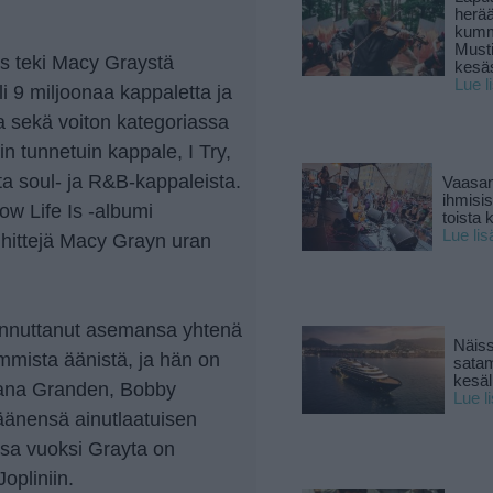
herä
kumm
Must
Is teki Macy Graystä
kesä
Lue l
i 9 miljoonaa kappaletta ja
a sekä voiton kategoriassa
 tunnetuin kappale, I Try,
ta soul- ja R&B-kappaleista.
Vaasan
ihmisi
ow Life Is -albumi
toista 
Lue lis
 hittejä Macy Grayn uran
iinnuttanut asemansa yhtenä
Näiss
mmista äänistä, ja hän on
sata
kesäll
iana Granden, Bobby
Lue l
äänensä ainutlaatuisen
nsa vuoksi Grayta on
Jopliniin.