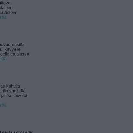
uttava
alainen
ravintola
isää
uvuorensilta
ui kevyelle
nteelle etuajassa
isää
as kahvila
rilla yhdistää
ja itse leivotut
isää
l sai lisäkonsertin