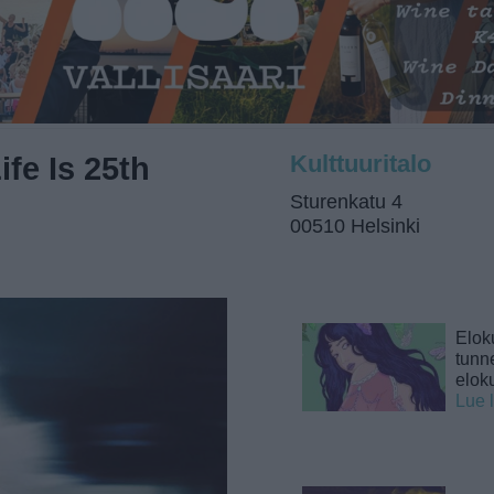
fe Is 25th
Kulttuuritalo
Sturenkatu 4
00510 Helsinki
Elok
tunne
elok
Lue 