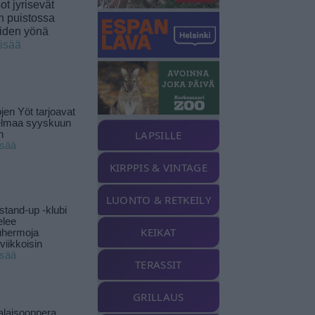
t jyrisevät
in puistossa
eiden yönä
lisää
jen Yöt tarjoavat
elmaa syyskuun
LAPSILLE
n
isää
KIRPPIS & VINTAGE
LUONTO & RETKEILY
stand-up -klubi
elee
KEIKAT
uhermoja
viikkoisin
isää
TERASSIT
GRILLAUS
alaisooppera