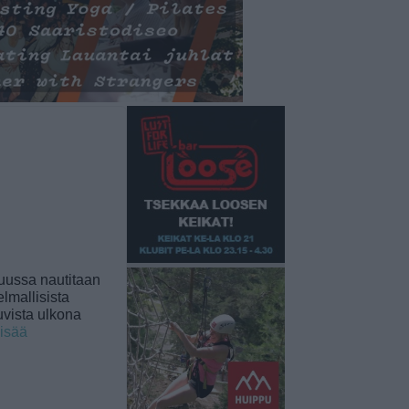
uussa nautitaan
lmallisista
uvista ulkona
lisää