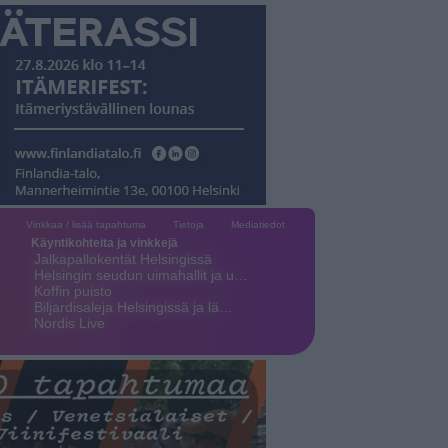
Vinkkaa / lisää tapahtuma
Tietoja
Mediatiedot
Käyntikohteita ja vinkkejä
Jalkapallokentät Helsingissä
Helsingin seudun uimahallit ja u…
Koffin puisto
Biljardisaleja Helsingissä ja lä…
Nordis Live