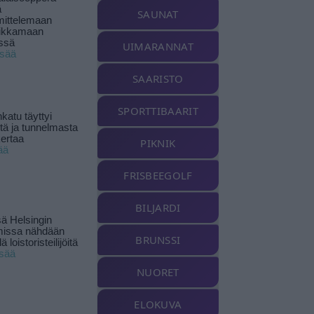
ä
SAUNAT
ittelemaan
ikkamaan
ssä
UIMARANNAT
isää
SAARISTO
SPORTTIBAARIT
katu täyttyi
stä ja tunnelmasta
kertaa
PIKNIK
ää
FRISBEEGOLF
BILJARDI
ä Helsingin
missa nähdään
BRUNSSI
ä loistoristeilijöitä
isää
NUORET
ELOKUVA