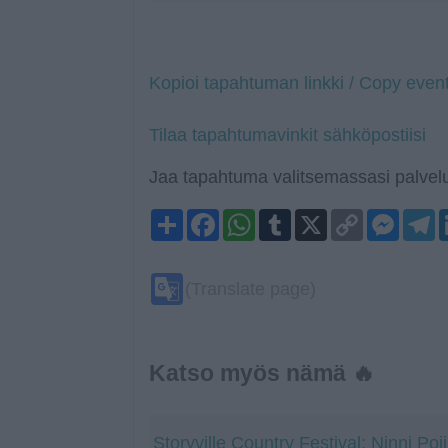
Kopioi tapahtuman linkki / Copy event
Tilaa tapahtumavinkit sähköpostiisi
Jaa tapahtuma valitsemassasi palvelu
Share
Facebook
WhatsApp
Tumblr
X
Copy
Mess
T
Link
Google
(Translate page)
Translate
Katso myös nämä 🔥
Storyville Country Festival: Ninni Poij