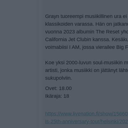
Grayn tuoreempi musiikillinen ura ei
klassikoiden varassa. Hän on jatkanut
vuonna 2023 albumin The Reset yh
California Jet Clubin kanssa. Kesäk
voimabiisi I AM, jossa vierailee Big 
Koe yksi 2000-luvun soul-musiikin m
artisti, jonka musiikki on jättänyt lä
sukupolviin.
Ovet: 18.00
Ikäraja: 18
https://www.livenation.fi/show/1566
is-25th-anniversary-tour/helsinki/20