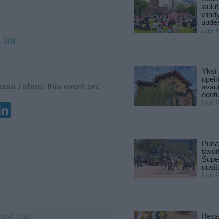
laulu
viihd
uude
Lue l
 link
Yksi 
upeim
ssa / share this event on:
avaut
odotu
Lue l
enger
elegram
LinkedIn
Puna
tavoi
Supe
uusitu
Lue l
ärvi Trio
Hesar