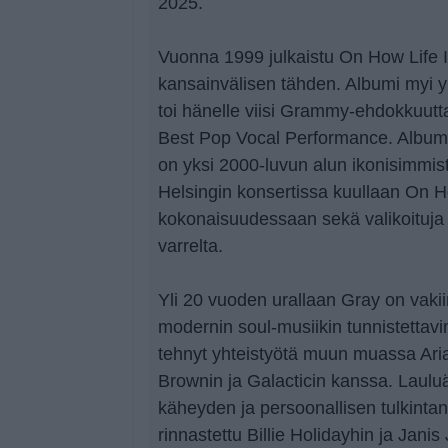
2025.
Vuonna 1999 julkaistu On How Life 
kansainvälisen tähden. Albumi myi yl
toi hänelle viisi Grammy-ehdokkuutt
Best Pop Vocal Performance. Albumin
on yksi 2000-luvun alun ikonisimmis
Helsingin konsertissa kuullaan On H
kokonaisuudessaan sekä valikoituja
varrelta.
Yli 20 vuoden urallaan Gray on vak
modernin soul-musiikin tunnistettavi
tehnyt yhteistyötä muun muassa Ar
Brownin ja Galacticin kanssa. Laulu
käheyden ja persoonallisen tulkinta
rinnastettu Billie Holidayhin ja Janis 