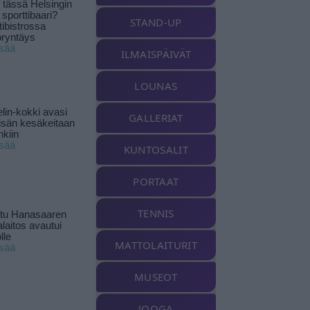
tässä Helsingin
 sporttibaari?
STAND-UP
tibistrossa
öryntäys
isää
ILMAISPÄIVÄT
LOUNAS
lin-kokki avasi
GALLERIAT
yisän kesäkeitaan
nkiin
isää
KUNTOSALIT
PORTAAT
TENNIS
ttu Hanasaaren
laitos avautui
lle
MATTOLAITURIT
isää
MUSEOT
JOOGA