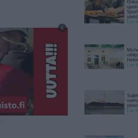
Onko 
upein
Sport
yleis
Lue l
—
×
Miche
viiht
Helsi
Lue l
Sulje
voima
yleisö
Lue l
u —