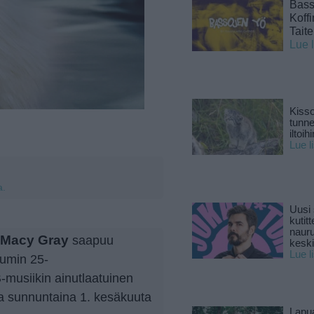
Basso
Koff
Tait
Lue 
Kisso
tunn
iltoihi
Lue l
a.
Uusi 
kutitt
naur
Macy Gray
saapuu
keski
Lue l
umin 25-
B-musiikin ainutlaatuinen
lla sunnuntaina 1. kesäkuuta
Lapu