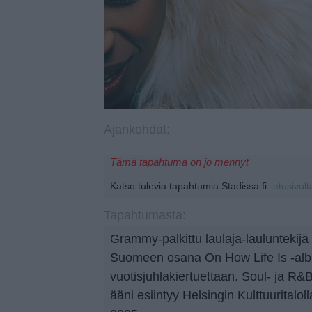
Ajankohdat:
Tämä tapahtuma on jo mennyt
Katso tulevia tapahtumia Stadissa.fi
-etusivult
Tapahtumasta:
Grammy-palkittu laulaja-lauluntekijä
Suomeen osana On How Life Is -alb
vuotisjuhlakiertuettaan. Soul- ja R&
ääni esiintyy Helsingin Kulttuuritalo