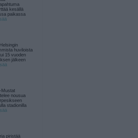
tapahtuma
yttää kesällä
ssa paikassa
isää
Helsingin
mista huviloista
ui 15 vuoden
ksen jälkeen
isää
-Mustat
ttelee nousua
rpesikseen
lla stadionilla
isää
ia piristää