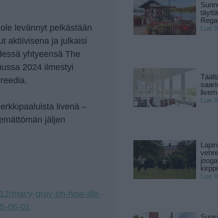
Sunnu
täytt
Rega
 ole levännyt pelkästään
Lue l
 aktiivisena ja julkaisi
dessä yhtyeensä The
uussa 2024 ilmestyi
Täält
Freedia.
saari
live
Lue l
erkkipaaluista livenä –
htemättömän jäljen
Lapin
vehre
jooga
kirpp
Lue l
012/macy-gray-on-how-life-
25-06-01
Suosi