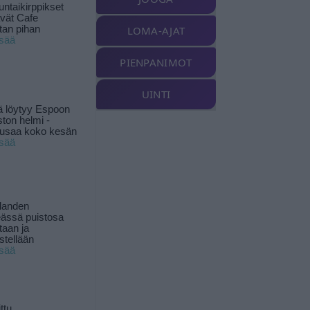
ntaikirppikset
ävät Cafe
tan pihan
LOMA-AJAT
isää
PIENPANIMOT
UINTI
ä löytyy Espoon
ston helmi -
musaa koko kesän
isää
landen
ässä puistosa
taan ja
istellään
isää
ttu