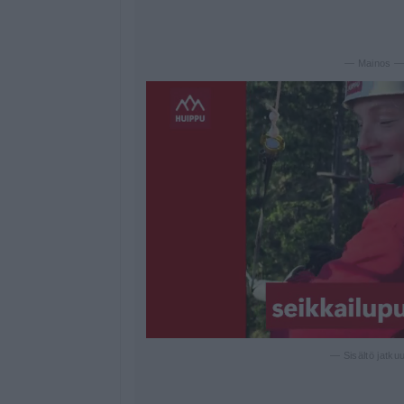
— Mainos 
— Sisältö jatku