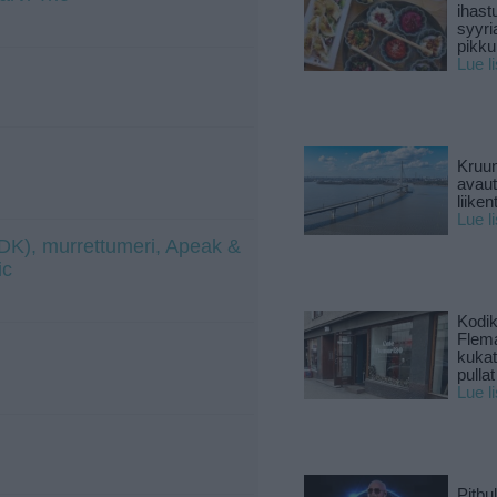
ihast
syyri
pikku
Lue l
Kruun
avaut
liike
Lue l
 (DK), murrettumeri, Apeak &
ic
Kodik
Flema
kukat 
pullat
Lue l
Pitbul