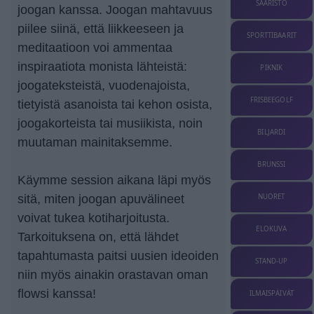
SAARISTO
joogan kanssa. Joogan mahtavuus
piilee siinä, että liikkeeseen ja
SPORTTIBAARIT
meditaatioon voi ammentaa
inspiraatiota monista lähteistä:
PIKNIK
joogateksteistä, vuodenajoista,
FRISBEEGOLF
tietyistä asanoista tai kehon osista,
joogakorteista tai musiikista, noin
BILJARDI
muutaman mainitaksemme.
BRUNSSI
Käymme session aikana läpi myös
sitä, miten joogan apuvälineet
NUORET
voivat tukea kotiharjoitusta.
ELOKUVA
Tarkoituksena on, että lähdet
tapahtumasta paitsi uusien ideoiden
STAND-UP
niin myös ainakin orastavan oman
flowsi kanssa!
ILMAISPÄIVÄT