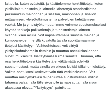
Lapinlahden Lähteen
laitteella, kuten evästeitä, ja käsittelemme henkilötietoja, kuten
puistokirppikset kesällä
yksilöllisiä tunnisteita ja laitteella lähetettyä standarditietoa
2026
personoidun mainonnan ja sisällön, mainonnan ja sisällön
su 9.8.2026 klo 11:00
mittaamisen, yleisötutkimusten ja palvelujen kehittämisen
vuoksi.
Me ja yhteistyökumppanimme voimme suostumuksellasi
käyttää tarkkoja paikkatietoja ja tunnistetietoja laitteen
Superterassi - Kasarmitorin
skannauksen avulla. Voit napsauttamalla suostua meidän ja
kesäterassi
kumppaneidemme yllä kuvatulla tavalla suorittamaamme
ma 10.8.2026 klo 10:00
tietojesi käsittelyyn. Vaihtoehtoisesti voit siirtyä
yksityiskohtaisempiin tietoihin ja muuttaa asetuksiasi ennen
Arboretum-opastus
suostumuksesi tai kieltäytymisesi ilmaisemista.
Huomaa, että
ti 11.8.2026 klo 12:30
osa henkilötietojesi käsittelystä ei välttämättä edellytä
suostumustasi, mutta sinulla on oikeus kieltää tällainen käsittely.
Valinta-asetuksesi koskevat vain tätä verkkosivustoa. Voit
Helsingin kaupungin
muuttaa mieltymyksiäsi tai peruuttaa suostumuksesi milloin
matkailuneuvonnan pop-up
tahansa palaamalla tälle sivustolle ja napsauttamalla sivun
ke 12.8.2026 klo 11:00
alaosassa olevaa "Yksityisyys" -painiketta.
Kaupunkitanssit Lyypekinlaiturilla
to 13.8.2026 klo 16:00