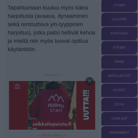
LOUNAS
Tapahtumaan kuuluu myös kaksi
harjoitusta (avaava, dynaaminen
GALLERIAT
sekä rentouttava yin-tyyppinen
harjoitus), jotka paitsi hellivät kehoa
KUNTOSALIT
ja mieltä niin myös tuovat opittua
PORTAAT
käytäntöön.
TENNIS
— Mainos —
MATTOLAITURIT
×
MUSEOT
JOOGA
LOMA-AJAT
PIENPANIMOT
— Sisältö jatkuu —