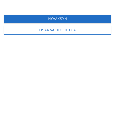
Pitbull sai lisäkonsertin
Helsinkiin I'm Back -
HYVÄKSYN
kiertueelleen
Lue lisää
LISÄÄ VAIHTOEHTOJA
Yleisölle avattu 112-
vuotiaan laivan sauna
antaa pehmeät löylyt
Lue lisää
Tämän leipomo-
kahvilan
karjalanpiirakoilla on
EU-sertifikaatti
Lue lisää