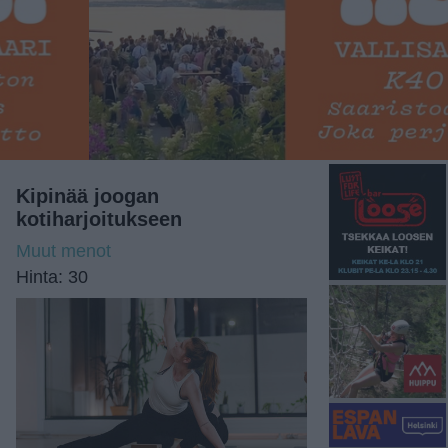
Kipinää joogan
kotiharjoitukseen
Muut menot
Hinta: 30