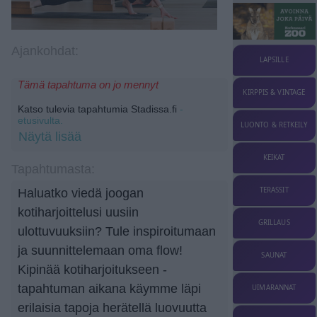
Ajankohdat:
LAPSILLE
Tämä tapahtuma on jo mennyt
KIRPPIS & VINTAGE
Katso tulevia tapahtumia Stadissa.fi
-
etusivulta.
LUONTO & RETKEILY
Näytä lisää
KEIKAT
Tapahtumasta:
TERASSIT
Haluatko viedä joogan
kotiharjoittelusi uusiin
GRILLAUS
ulottuvuuksiin? Tule inspiroitumaan
ja suunnittelemaan oma flow!
SAUNAT
Kipinää kotiharjoitukseen -
tapahtuman aikana käymme läpi
UIMARANNAT
erilaisia tapoja herätellä luovuutta