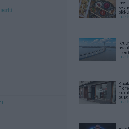
ihast
syyri
sertti
pikku
Lue l
Kruun
avaut
liike
Lue l
Kodik
Flema
kukat 
pullat
at
Lue l
Pitbul