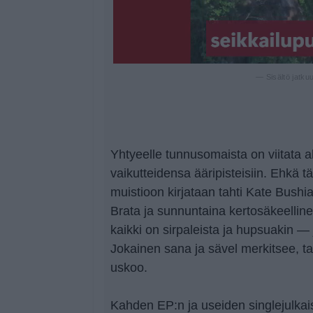
— Sisältö jatku
Yhtyeelle tunnusomaista on viitata al
vaikutteidensa ääripisteisiin. Ehkä 
muistioon kirjataan tahti Kate Bushi
Brata ja sunnuntaina kertosäkeelline
kaikki on sirpaleista ja hupsuakin — j
Jokainen sana ja sävel merkitsee, ta
uskoo.
Kahden EP:n ja useiden singlejulkais