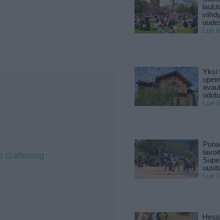
laulu
viihd
uude
Lue l
Yksi 
upeim
avaut
odotu
Lue l
Puna
tavoi
e Gathering
Supe
uusitu
Lue l
Hesar