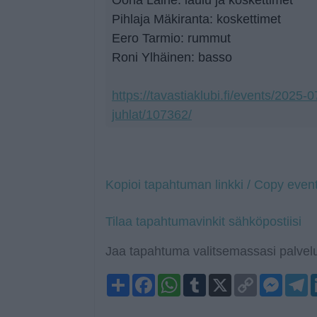
Pihlaja Mäkiranta: koskettimet
Eero Tarmio: rummut
Roni Ylhäinen: basso
https://tavastiaklubi.fi/events/2025-
juhlat/107362/
Kopioi tapahtuman linkki / Copy event
Tilaa tapahtumavinkit sähköpostiisi
Jaa tapahtuma valitsemassasi palvelu
Share
Facebook
WhatsApp
Tumblr
X
Copy
Mess
T
Link