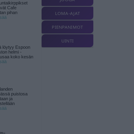
ntaikirppikset
ävät Cafe
tan pihan
LOMA-AJAT
isää
PIENPANIMOT
UINTI
ä löytyy Espoon
ston helmi -
musaa koko kesän
isää
landen
ässä puistosa
taan ja
istellään
isää
ttu