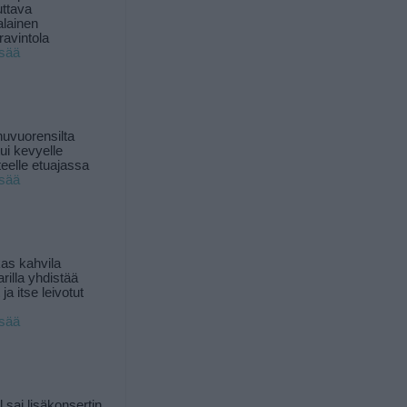
uttava
alainen
ravintola
isää
uvuorensilta
ui kevyelle
nteelle etuajassa
isää
as kahvila
rilla yhdistää
ja itse leivotut
isää
l sai lisäkonsertin