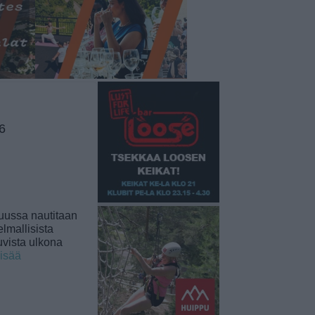
6
uussa nautitaan
lmallisista
uvista ulkona
lisää