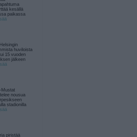
tapahtuma
yttää kesällä
ssa paikassa
isää
Helsingin
mista huviloista
ui 15 vuoden
ksen jälkeen
isää
-Mustat
ttelee nousua
rpesikseen
lla stadionilla
isää
ia piristää