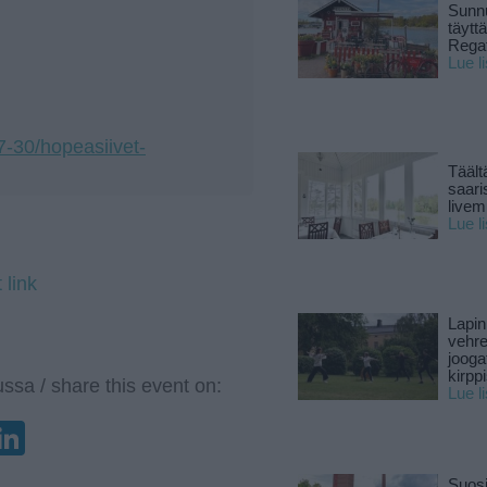
Sunnu
täytt
Rega
Lue l
07-30/hopeasiivet-
Täält
saari
live
Lue l
 link
Lapin
vehre
jooga
kirpp
ssa / share this event on:
Lue l
enger
elegram
LinkedIn
Suosi