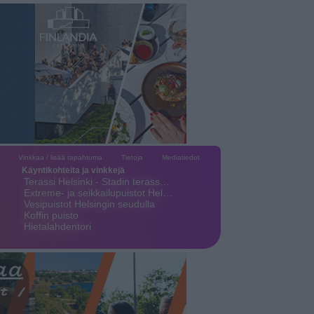
Vinkkaa / lisää tapahtuma
Tietoja
Mediatiedot
Käyntikohteita ja vinkkejä
Terassi Helsinki - Stadin terass…
Extreme- ja seikkailupuistot Hel…
Vesipuistot Helsingin seudulla
Koffin puisto
Hietalahdentori