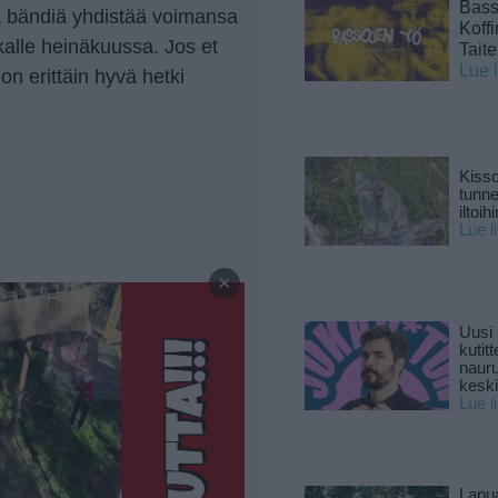
Basso
a bändiä yhdistää voimansa
Koff
ikalle heinäkuussa. Jos et
Tait
Lue 
 on erittäin hyvä hetki
Kisso
tunn
iltoihi
Lue l
—
×
Uusi 
kutitt
naur
keski
Lue l
Lapu