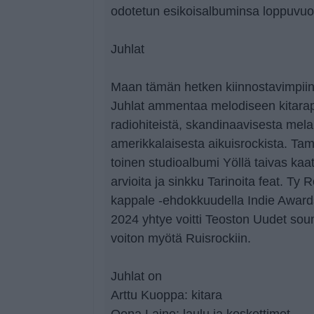
odotetun esikoisalbuminsa loppuvu
Juhlat
Maan tämän hetken kiinnostavimpiin 
Juhlat ammentaa melodiseen kitarap
radiohiteistä, skandinaavisesta mela
amerikkalaisesta aikuisrockista. Ta
toinen studioalbumi Yöllä taivas kaat
arvioita ja sinkku Tarinoita feat. Ty
kappale -ehdokkuudella Indie Awar
2024 yhtye voitti Teoston Uudet soundi
voiton myötä Ruisrockiin.
Juhlat on
Arttu Kuoppa: kitara
Oona Laine: laulu ja koskettimet