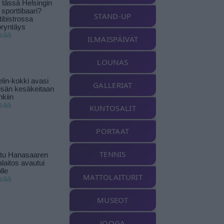
tässä Helsingin
 sporttibaari?
STAND-UP
tibistrossa
öryntäys
isää
ILMAISPÄIVÄT
LOUNAS
lin-kokki avasi
GALLERIAT
yisän kesäkeitaan
nkiin
isää
KUNTOSALIT
PORTAAT
TENNIS
ttu Hanasaaren
laitos avautui
lle
MATTOLAITURIT
isää
MUSEOT
JOOGA