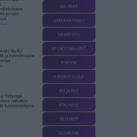
ä
SAUNAT
ittelemaan
ikkamaan
ssä
UIMARANNAT
isää
SAARISTO
SPORTTIBAARIT
katu täyttyi
stä ja tunnelmasta
kertaa
PIKNIK
ää
FRISBEEGOLF
BILJARDI
ä Helsingin
missa nähdään
BRUNSSI
ä loistoristeilijöitä
isää
NUORET
ELOKUVA