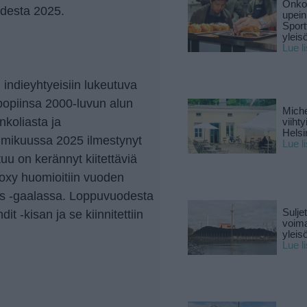
Onko 
odesta 2025.
upein
Sport
yleis
Lue l
indieyhtyeisiin lukeutuva
opiinsa 2000-luvun alun
Miche
nkoliasta ja
viiht
Helsi
mmikuussa 2025 ilmestynyt
Lue l
uu on kerännyt kiitettäviä
 Roxy huomioitiin vuoden
ds -gaalassa. Loppuvuodesta
Sulje
t -kisan ja se kiinnitettiin
voima
yleisö
Lue l