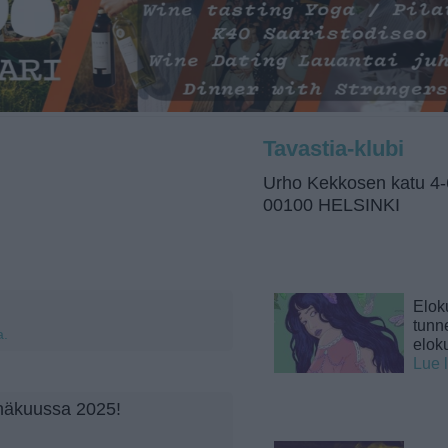
Tavastia-klubi
Urho Kekkosen katu 4-
00100 HELSINKI
Elok
tunne
a.
elok
Lue 
einäkuussa 2025!