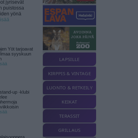
t jyrisevät
in puistossa
eiden yönä
lisää
jen Yöt tarjoavat
elmaa syyskuun
LAPSILLE
n
isää
KIRPPIS & VINTAGE
LUONTO & RETKEILY
stand-up -klubi
elee
KEIKAT
uhermoja
viikkoisin
isää
TERASSIT
GRILLAUS
alaisooppera