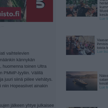
herä
kumm
Must
kesä
Lue l
u —
Vaasan
ihmisi
toista 
Lue lis
ati vaihtelevien
tänäänkin kännykän
a, huomenna toinen Ultra
n PMMP-tyyliin. Välillä
Näiss
a juuri siinä piilee viehätys.
sata
kesäll
i niin Hopeasiivet ainakin
Lue l
ujen jälkeen yhtye julkaisee