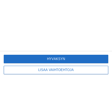
avautui kevyelle
liikenteelle etuajassa
Lue lisää
Kodikas kahvila
Flemarilla yhdistää
kukat ja itse leivotut
pullat
Lue lisää
HYVÄKSYN
LISÄÄ VAIHTOEHTOJA
Pitbull sai lisäkonsertin
Helsinkiin I'm Back -
kiertueelleen
Lue lisää
Yleisölle avattu 112-