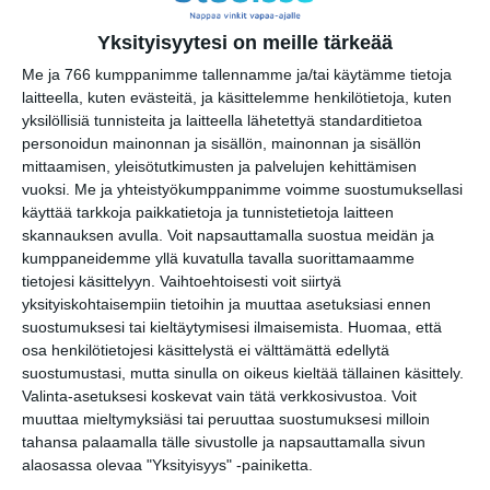
Aleksis Kivenkatu 17
00510 Helsinki
Yksityisyytesi on meille tärkeää
Me ja 766 kumppanimme tallennamme ja/tai käytämme tietoja
laitteella, kuten evästeitä, ja käsittelemme henkilötietoja, kuten
Kopioi tapahtuman linkki / Copy event
yksilöllisiä tunnisteita ja laitteella lähetettyä standarditietoa
link
personoidun mainonnan ja sisällön, mainonnan ja sisällön
mittaamisen, yleisötutkimusten ja palvelujen kehittämisen
vuoksi.
Me ja yhteistyökumppanimme voimme suostumuksellasi
Tilaa tapahtumavinkit sähköpostiisi
käyttää tarkkoja paikkatietoja ja tunnistetietoja laitteen
skannauksen avulla. Voit napsauttamalla suostua meidän ja
Jaa tapahtuma valitsemassasi
kumppaneidemme yllä kuvatulla tavalla suorittamaamme
palvelussa / share this event on:
tietojesi käsittelyyn. Vaihtoehtoisesti voit siirtyä
yksityiskohtaisempiin tietoihin ja muuttaa asetuksiasi ennen
Share
Facebook
WhatsApp
Tumblr
X
Copy
Messenger
Telegram
Link
suostumuksesi tai kieltäytymisesi ilmaisemista.
Huomaa, että
LinkedIn
osa henkilötietojesi käsittelystä ei välttämättä edellytä
suostumustasi, mutta sinulla on oikeus kieltää tällainen käsittely.
Google
(Translate page)
Valinta-asetuksesi koskevat vain tätä verkkosivustoa. Voit
Translate
muuttaa mieltymyksiäsi tai peruuttaa suostumuksesi milloin
Katso myös nämä 🔥
tahansa palaamalla tälle sivustolle ja napsauttamalla sivun
alaosassa olevaa "Yksityisyys" -painiketta.