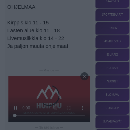
SAARISTO
OHJELMAA
SPORTTIBAARIT
Kirppis klo 11 - 15
PIKNIK
Lasten alue klo 11 - 18
Livemusiikkia klo 14 - 22
FRISBEEGOLF
Ja paljon muuta ohjelmaa!
BILJARDI
BRUNSSI
— Mainos —
×
NUORET
ELOKUVA
STAND-UP
ILMAISPÄIVÄT
— Sisältö jatkuu —