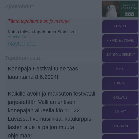
Ajankohdat:
Tämä tapahtuma on jo mennyt
LAPSILLE
Katso tulevia tapahtumia Stadissa.fi
-
etusivulta.
KIRPPIS & VINTAGE
Näytä lisää
LUONTO & RETKEILY
Tapahtumasta:
Konepaja Festival tulee taas
KEIKAT
lauantaina 8.6.2024!
TERASSIT
Kaikille avoin ja maksuton festivaali
GRILLAUS
järjestetään Vallilan entisen
konepajan alueella klo 11–22.
SAUNAT
Luvassa livemusiikkia, katukirppis,
lasten alue ja paljon muuta
UIMARANNAT
ohjelmaa!