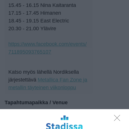
15.45 - 16.15 Nina Kaitaranta
17.15 - 17.45 Himanen
18.45 - 19.15 East Electric
20.30 - 21.00 Ylävire
https://www.facebook.com/events/
711895093765107
Katso myös lähellä Nordiksella
järjestettävä
Metallica Fan Zone ja
metallin täyteinen viikonloppu
Tapahtumapaikka / Venue
Konepaja - Vallilan
makasiinit