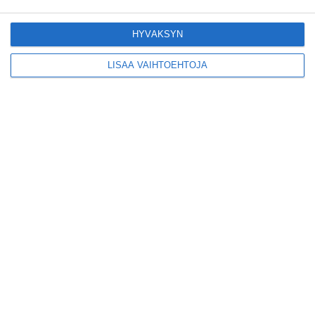
Pitbull sai lisäkonsertin
Helsinkiin I'm Back -
kiertueelleen
HYVÄKSYN
Lue lisää
LISÄÄ VAIHTOEHTOJA
Yleisölle avattu 112-
vuotiaan laivan sauna
antaa pehmeät löylyt
Lue lisää
Tämän leipomo-
kahvilan
karjalanpiirakoilla on
EU-sertifikaatti
Lue lisää