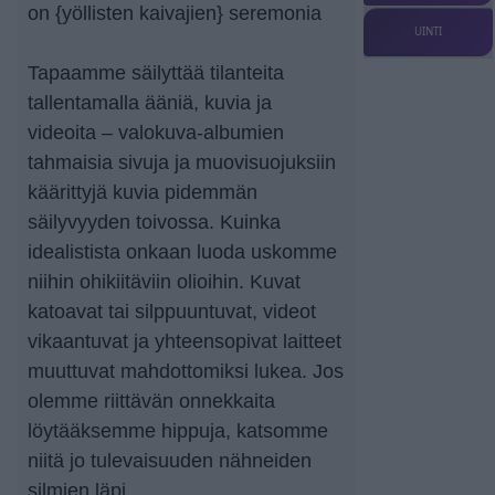
on {yöllisten kaivajien} seremonia
UINTI
Tapaamme säilyttää tilanteita
tallentamalla ääniä, kuvia ja
videoita – valokuva-albumien
tahmaisia sivuja ja muovisuojuksiin
käärittyjä kuvia pidemmän
säilyvyyden toivossa. Kuinka
idealistista onkaan luoda uskomme
niihin ohikiitäviin olioihin. Kuvat
katoavat tai silppuuntuvat, videot
vikaantuvat ja yhteensopivat laitteet
muuttuvat mahdottomiksi lukea. Jos
olemme riittävän onnekkaita
löytääksemme hippuja, katsomme
niitä jo tulevaisuuden nähneiden
silmien läpi.