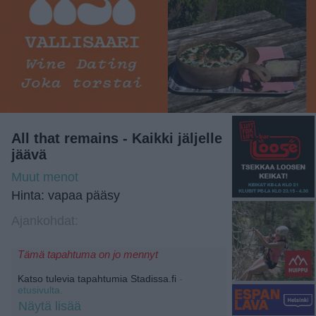
All that remains - Kaikki jäljelle
jäävä
Muut menot
Hinta: vapaa pääsy
Ajankohdat:
Tämä tapahtuma on jo mennyt
Katso tulevia tapahtumia Stadissa.fi
-
etusivulta.
Näytä lisää