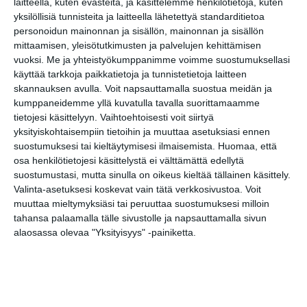
Katso myös nämä 🔥
laitteella, kuten evästeitä, ja käsittelemme henkilötietoja, kuten
yksilöllisiä tunnisteita ja laitteella lähetettyä standarditietoa
personoidun mainonnan ja sisällön, mainonnan ja sisällön
mittaamisen, yleisötutkimusten ja palvelujen kehittämisen
Superterassi - Kasarmitorin
vuoksi.
Me ja yhteistyökumppanimme voimme suostumuksellasi
kesäterassi
käyttää tarkkoja paikkatietoja ja tunnistetietoja laitteen
la 8.8.2026 klo 10:00
skannauksen avulla. Voit napsauttamalla suostua meidän ja
kumppaneidemme yllä kuvatulla tavalla suorittamaamme
Liputuspäivä: mille nyt
tietojesi käsittelyyn. Vaihtoehtoisesti voit siirtyä
liputetaan?
yksityiskohtaisempiin tietoihin ja muuttaa asetuksiasi ennen
su 9.8.2026 klo 08:00
suostumuksesi tai kieltäytymisesi ilmaisemista.
Huomaa, että
osa henkilötietojesi käsittelystä ei välttämättä edellytä
suostumustasi, mutta sinulla on oikeus kieltää tällainen käsittely.
Skatan kotieläinpihavierailut
Valinta-asetuksesi koskevat vain tätä verkkosivustoa. Voit
ma 10.8.2026 klo 15:30
muuttaa mieltymyksiäsi tai peruuttaa suostumuksesi milloin
tahansa palaamalla tälle sivustolle ja napsauttamalla sivun
alaosassa olevaa "Yksityisyys" -painiketta.
Avoin Healing-ilta - Open
Healing Night
ti 11.8.2026 klo 19:00
Tutki eläimiä -työpaja