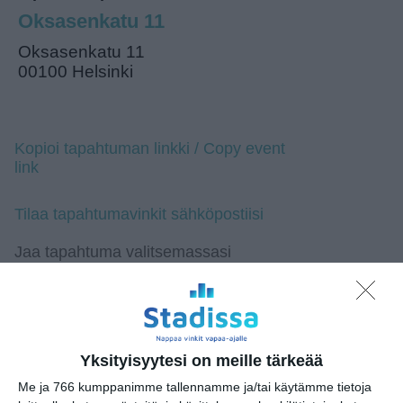
Oksasenkatu 11
Oksasenkatu 11
00100 Helsinki
Kopioi tapahtuman linkki / Copy event
link
Tilaa tapahtumavinkit sähköpostiisi
Jaa tapahtuma valitsemassasi
palvelussa / share this event on:
Share
Facebook
WhatsApp
Tumblr
X
Copy
Messenger
Telegram
Link
LinkedIn
Yksityisyytesi on meille tärkeää
Google
(Translate page)
Translate
Me ja 766 kumppanimme tallennamme ja/tai käytämme tietoja