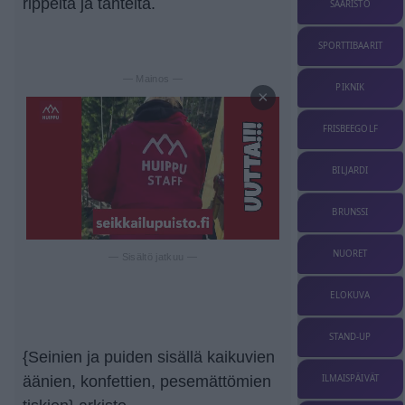
rippeitä ja tähteitä.
SAARISTO
SPORTTIBAARIT
— Mainos —
PIKNIK
×
FRISBEEGOLF
BILJARDI
BRUNSSI
NUORET
— Sisältö jatkuu —
ELOKUVA
STAND-UP
{Seinien ja puiden sisällä kaikuvien
ILMAISPÄIVÄT
äänien, konfettien, pesemättömien