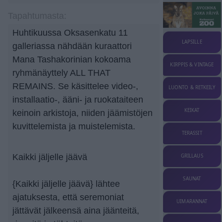
Tapahtumasta:
Huhtikuussa Oksasenkatu 11
LAPSILLE
galleriassa nähdään kuraattori
Mana Tashakorinian kokoama
KIRPPIS & VINTAGE
ryhmänäyttely ALL THAT
REMAINS. Se käsittelee video-,
LUONTO & RETKEILY
installaatio-, ääni- ja ruokataiteen
KEIKAT
keinoin arkistoja, niiden jäämistöjen
kuvittelemista ja muistelemista.
TERASSIT
Kaikki jäljelle jäävä
GRILLAUS
SAUNAT
{Kaikki jäljelle jäävä} lähtee
ajatuksesta, että seremoniat
UIMARANNAT
jättävät jälkeensä aina jäänteitä,