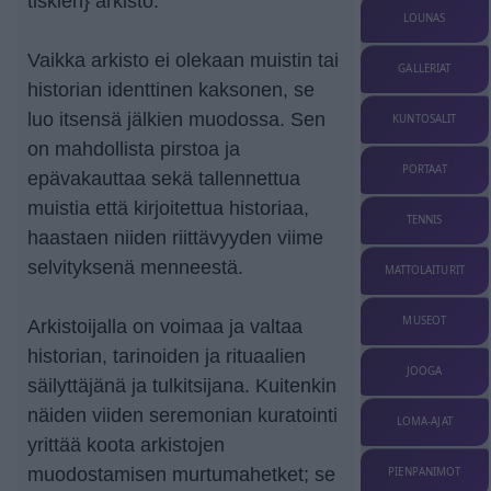
tiskien} arkisto.
LOUNAS
Vaikka arkisto ei olekaan muistin tai
GALLERIAT
historian identtinen kaksonen, se
luo itsensä jälkien muodossa. Sen
KUNTOSALIT
on mahdollista pirstoa ja
PORTAAT
epävakauttaa sekä tallennettua
muistia että kirjoitettua historiaa,
TENNIS
haastaen niiden riittävyyden viime
selvityksenä menneestä.
MATTOLAITURIT
MUSEOT
Arkistoijalla on voimaa ja valtaa
historian, tarinoiden ja rituaalien
JOOGA
säilyttäjänä ja tulkitsijana. Kuitenkin
näiden viiden seremonian kuratointi
LOMA-AJAT
yrittää koota arkistojen
muodostamisen murtumahetket; se
PIENPANIMOT