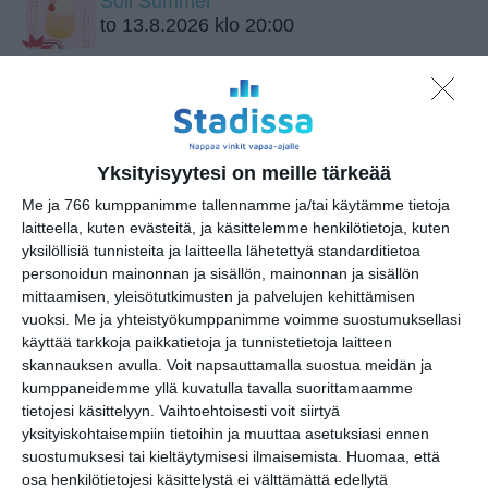
Soli Summer
to 13.8.2026 klo 20:00
Vallisaaren K40
saaristodisco 🪩🥂
pe 14.8.2026 klo 19:30
Yksityisyytesi on meille tärkeää
Grotesk Terrace Clubs
Me ja 766 kumppanimme tallennamme ja/tai käytämme tietoja
la 15.8.2026 klo 20:00
laitteella, kuten evästeitä, ja käsittelemme henkilötietoja, kuten
yksilöllisiä tunnisteita ja laitteella lähetettyä standarditietoa
personoidun mainonnan ja sisällön, mainonnan ja sisällön
Flow Festival 2026
mittaamisen, yleisötutkimusten ja palvelujen kehittämisen
su 16.8.2026 klo 13:00
vuoksi.
Me ja yhteistyökumppanimme voimme suostumuksellasi
käyttää tarkkoja paikkatietoja ja tunnistetietoja laitteen
skannauksen avulla. Voit napsauttamalla suostua meidän ja
Jamma Jamma Jamit
kumppaneidemme yllä kuvatulla tavalla suorittamaamme
ti 18.8.2026 klo 18:00
tietojesi käsittelyyn. Vaihtoehtoisesti voit siirtyä
yksityiskohtaisempiin tietoihin ja muuttaa asetuksiasi ennen
suostumuksesi tai kieltäytymisesi ilmaisemista.
Huomaa, että
osa henkilötietojesi käsittelystä ei välttämättä edellytä