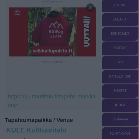
— Mainos —
LOUNAS
×
GALLERIAT
KUNTOSALIT
PORTAAT
TENNIS
— Sisältö jatkuu —
MATTOLAITURIT
MUSEOT
https://kulttuuritalo.fi/tapahtuma/vict
ony/
JOOGA
Tapahtumapaikka / Venue
LOMA-AJAT
KULT, Kulttuuritalo
PIENPANIMOT