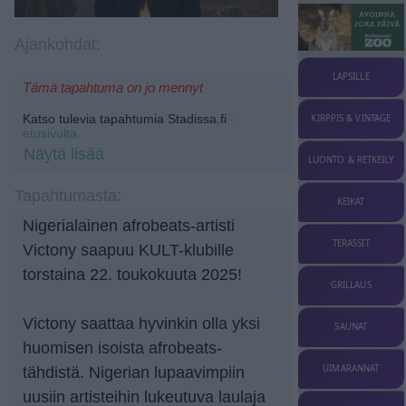
Ajankohdat:
LAPSILLE
Tämä tapahtuma on jo mennyt
Katso tulevia tapahtumia Stadissa.fi
-
KIRPPIS & VINTAGE
etusivulta.
Näytä lisää
LUONTO & RETKEILY
Tapahtumasta:
KEIKAT
Nigerialainen afrobeats-artisti
TERASSIT
Victony saapuu KULT-klubille
torstaina 22. toukokuuta 2025!
GRILLAUS
Victony saattaa hyvinkin olla yksi
SAUNAT
huomisen isoista afrobeats-
UIMARANNAT
tähdistä. Nigerian lupaavimpiin
uusiin artisteihin lukeutuva laulaja