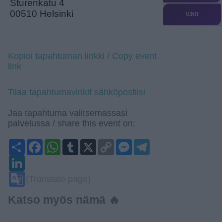
Sturenkatu 4
00510 Helsinki
UINTI
Kopioi tapahtuman linkki / Copy event
link
Tilaa tapahtumavinkit sähköpostiisi
Jaa tapahtuma valitsemassasi
palvelussa / share this event on:
Share
Facebook
WhatsApp
Tumblr
X
Copy
Messenger
Telegram
Link
LinkedIn
Google
(Translate page)
Translate
Katso myös nämä 🔥