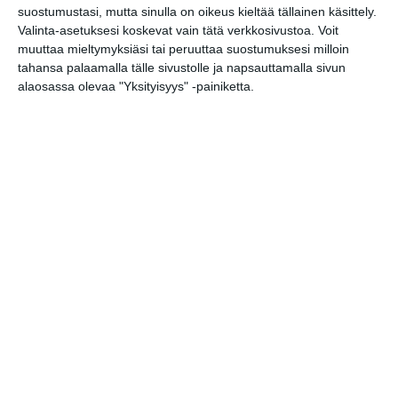
suostumustasi, mutta sinulla on oikeus kieltää tällainen käsittely.
Valinta-asetuksesi koskevat vain tätä verkkosivustoa. Voit
muuttaa mieltymyksiäsi tai peruuttaa suostumuksesi milloin
tahansa palaamalla tälle sivustolle ja napsauttamalla sivun
alaosassa olevaa "Yksityisyys" -painiketta.
Kissojen Yöt tarjoavat
tunnelmaa syyskuun
iltoihin
Lue lisää
Uusi stand-up -klubi
kutittelee nauruhermoja
keskiviikkoisin
Lue lisää
Lapualaisooppera herää
kummittelemaan