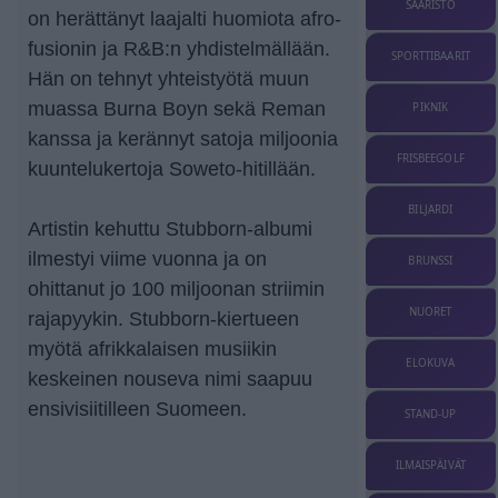
SAARISTO
on herättänyt laajalti huomiota afro-
fusionin ja R&B:n yhdistelmällään.
SPORTTIBAARIT
Hän on tehnyt yhteistyötä muun
muassa Burna Boyn sekä Reman
PIKNIK
kanssa ja kerännyt satoja miljoonia
FRISBEEGOLF
kuuntelukertoja Soweto-hitillään.
BILJARDI
Artistin kehuttu Stubborn-albumi
ilmestyi viime vuonna ja on
BRUNSSI
ohittanut jo 100 miljoonan striimin
NUORET
rajapyykin. Stubborn-kiertueen
myötä afrikkalaisen musiikin
ELOKUVA
keskeinen nouseva nimi saapuu
ensivisiitilleen Suomeen.
STAND-UP
ILMAISPÄIVÄT