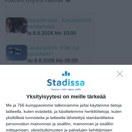
Superterassi - Kasarmitorin
kesäterassi
la 8.8.2026 klo 10:00
Liputuspäivä: mille nyt
liputetaan?
su 9.8.2026 klo 08:00
BRQ Vantaa: Opastettu
kiertokävely (Helsinge)
ti 11.8.2026 klo 13:30
Yksityisyytesi on meille tärkeää
Tehdään peli Scratch-
Me ja 766 kumppanimme tallennamme ja/tai käytämme tietoja
ohjelmointikielellä -työpaja
laitteella, kuten evästeitä, ja käsittelemme henkilötietoja, kuten
(2.–5.-luokkalaiset)
yksilöllisiä tunnisteita ja laitteella lähetettyä standarditietoa
ke 12.8.2026 klo 17:00
personoidun mainonnan ja sisällön, mainonnan ja sisällön
mittaamisen, yleisötutkimusten ja palvelujen kehittämisen