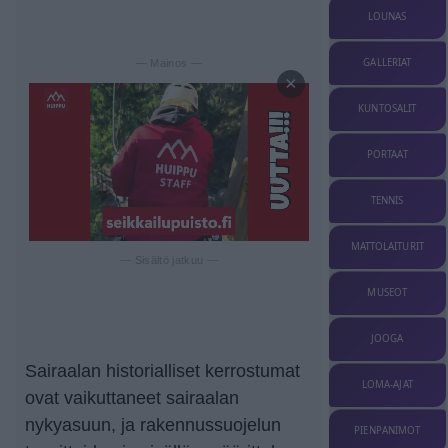
LOUNAS
GALLERIAT
— Mainos —
×
KUNTOSALIT
PORTAAT
TENNIS
MATTOLAITURIT
— Sisältö jatkuu —
MUSEOT
JOOGA
Sairaalan historialliset kerrostumat
LOMA-AJAT
ovat vaikuttaneet sairaalan
nykyasuun, ja rakennussuojelun
PIENPANIMOT