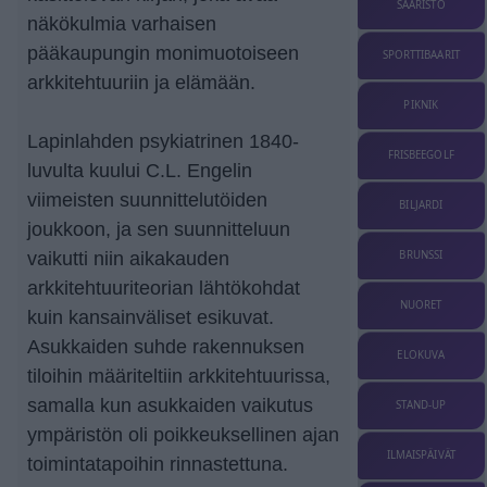
SAARISTO
näkökulmia varhaisen
pääkaupungin monimuotoiseen
SPORTTIBAARIT
arkkitehtuuriin ja elämään.
PIKNIK
Lapinlahden psykiatrinen 1840-
FRISBEEGOLF
luvulta kuului C.L. Engelin
viimeisten suunnittelutöiden
BILJARDI
joukkoon, ja sen suunnitteluun
BRUNSSI
vaikutti niin aikakauden
arkkitehtuuriteorian lähtökohdat
NUORET
kuin kansainväliset esikuvat.
Asukkaiden suhde rakennuksen
ELOKUVA
tiloihin määriteltiin arkkitehtuurissa,
samalla kun asukkaiden vaikutus
STAND-UP
ympäristön oli poikkeuksellinen ajan
ILMAISPÄIVÄT
toimintatapoihin rinnastettuna.