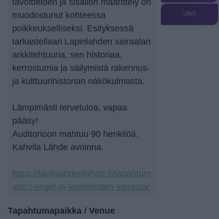
tavoitteiden ja sisällön määrittely on
muodostunut kohteessa
UINTI
poikkeukselliseksi. Esityksessä
tarkastellaan Lapinlahden sairaalan
arkkitehtuuria, sen historiaa,
kerrostumia ja säilymistä rakennus-
ja kulttuurihistorian näkökulmasta.
Lämpimästi tervetuloa, vapaa
pääsy!
Auditorioon mahtuu 90 henkilöä.
Kahvila Lähde avoinna.
https://lapinlahdenlahde.fi/tapahtum
at/c-l-engel-ja-lapinlahden-sairaala/
Tapahtumapaikka / Venue