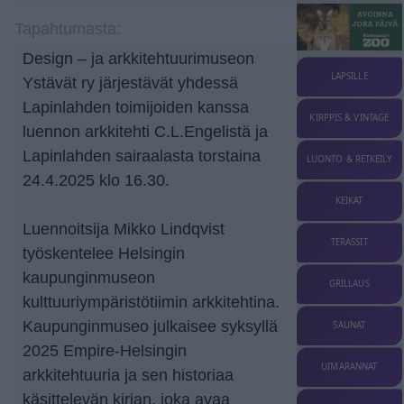
Tapahtumasta:
Design – ja arkkitehtuurimuseon
LAPSILLE
Ystävät ry järjestävät yhdessä
Lapinlahden toimijoiden kanssa
KIRPPIS & VINTAGE
luennon arkkitehti C.L.Engelistä ja
Lapinlahden sairaalasta torstaina
LUONTO & RETKEILY
24.4.2025 klo 16.30.
KEIKAT
Luennoitsija Mikko Lindqvist
TERASSIT
työskentelee Helsingin
kaupunginmuseon
GRILLAUS
kulttuuriympäristötiimin arkkitehtina.
Kaupunginmuseo julkaisee syksyllä
SAUNAT
2025 Empire-Helsingin
UIMARANNAT
arkkitehtuuria ja sen historiaa
käsittelevän kirjan, joka avaa