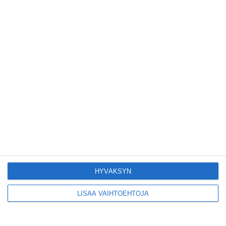
Kodikas kahvila
Flemarilla yhdistää
kukat ja itse leivotut
pullat
Lue lisää
Pitbull sai lisäkonsertin
Helsinkiin I'm Back -
kiertueelleen
Lue lisää
HYVÄKSYN
Yleisölle avattu 112-
vuotiaan laivan sauna
LISÄÄ VAIHTOEHTOJA
antaa pehmeät löylyt
Lue lisää