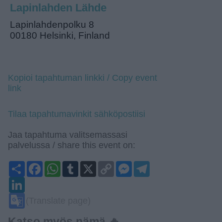
Lapinlahden Lähde
Lapinlahdenpolku 8
00180 Helsinki, Finland
Kopioi tapahtuman linkki / Copy event
link
Tilaa tapahtumavinkit sähköpostiisi
Jaa tapahtuma valitsemassasi
palvelussa / share this event on:
Share
Facebook
WhatsApp
Tumblr
X
Copy
Messenger
Telegram
Link
LinkedIn
Google
(Translate page)
Translate
Katso myös nämä 🔥