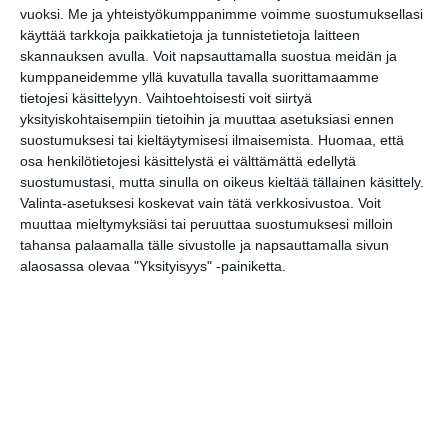
Kaupunkitanssit Lyypekinlaiturilla
vuoksi.
Me ja yhteistyökumppanimme voimme suostumuksellasi
to 13.8.2026 klo 16:00
käyttää tarkkoja paikkatietoja ja tunnistetietoja laitteen
skannauksen avulla. Voit napsauttamalla suostua meidän ja
kumppaneidemme yllä kuvatulla tavalla suorittamaamme
Unkarilainen tanssitupa
tietojesi käsittelyyn. Vaihtoehtoisesti voit siirtyä
Liszt-instituutissa
yksityiskohtaisempiin tietoihin ja muuttaa asetuksiasi ennen
pe 14.8.2026 klo 18:00
suostumuksesi tai kieltäytymisesi ilmaisemista.
Huomaa, että
osa henkilötietojesi käsittelystä ei välttämättä edellytä
Helsingin kaupungin
suostumustasi, mutta sinulla on oikeus kieltää tällainen käsittely.
matkailuneuvonnan pop-up
Valinta-asetuksesi koskevat vain tätä verkkosivustoa. Voit
la 15.8.2026 klo 11:00
muuttaa mieltymyksiäsi tai peruuttaa suostumuksesi milloin
tahansa palaamalla tälle sivustolle ja napsauttamalla sivun
alaosassa olevaa "Yksityisyys" -painiketta.
Aleksis Kiven kadun kirppis
su 16.8.2026 klo 09:00
Rivitanssin ilmainen kokeilukerta ja
alkeiskurssi
ma 17.8.2026 klo 18:00
Intro - Taikuuden alkusoitto