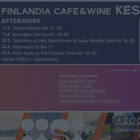
Sääennusteet 🌧 ☼
Suosittuja tapahtumia
Puotila Block Party
Etno-Espa 2026
K-POP Huvipuistobileet
Rastila Fest 2026
Suuret risteilyalukset Helsingin…