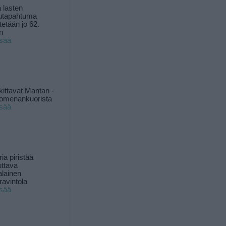
 lasten
utapahtuma
tetään jo 62.
n
isää
kittavat Mantan -
 omenankuorista
isää
ia piristää
uttava
alainen
ravintola
isää