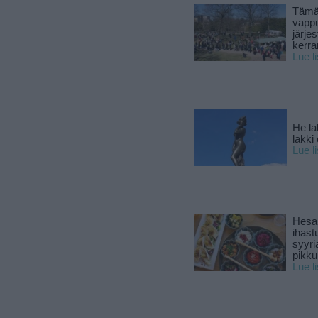
Tämä
vapp
järjes
kerra
Lue l
He la
lakki
Lue l
Hesar
ihast
syyri
pikku
Lue l