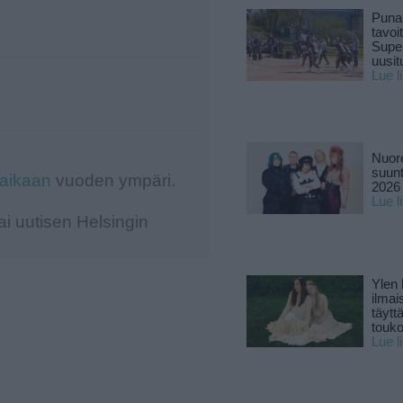
Puna
tavoi
Supe
uusitu
Lue l
Nuore
suun
-aikaan
vuoden ympäri.
2026 
Lue l
i uutisen Helsingin
Ylen
ilmai
täytt
touk
Lue l