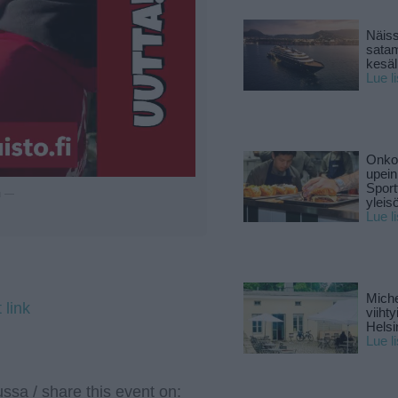
Näiss
sata
kesäll
Lue l
Onko 
upein
Sport
u —
yleis
Lue l
Miche
 link
viiht
Helsi
Lue l
ssa / share this event on: