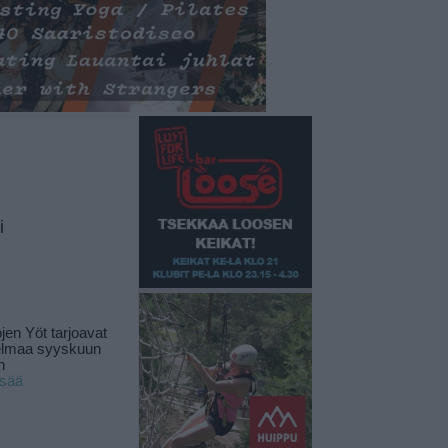
i
jen Yöt tarjoavat
elmaa syyskuun
n
isää