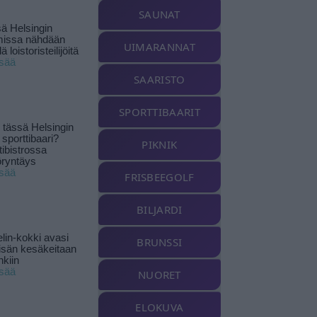
SAUNAT
ä Helsingin
missa nähdään
UIMARANNAT
ä loistoristeilijöitä
isää
SAARISTO
SPORTTIBAARIT
tässä Helsingin
 sporttibaari?
PIKNIK
tibistrossa
öryntäys
isää
FRISBEEGOLF
BILJARDI
lin-kokki avasi
BRUNSSI
yisän kesäkeitaan
nkiin
isää
NUORET
ELOKUVA