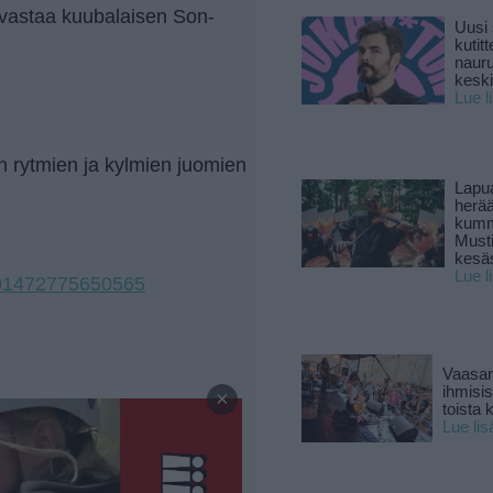
 vastaa kuubalaisen Son-
Uusi 
kutitt
naur
keski
Lue l
n rytmien ja kylmien juomien
Lapu
herä
kumm
Must
kesä
Lue l
701472775650565
Vaasan
—
ihmisi
×
toista 
Lue lis