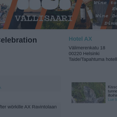
elebration
Hotel AX
Välimerenkatu 18
00220 Helsinki
Taide/Tapahtuma hotell
Kisso
a.
tunn
iltoihi
Lue l
ter wörkille AX Ravintolaan