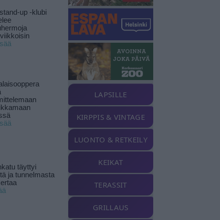
stand-up -klubi
elee
uhermoja
viikkoisin
isää
alaisooppera
ä
LAPSILLE
ittelemaan
ikkamaan
ssä
KIRPPIS & VINTAGE
isää
LUONTO & RETKEILY
KEIKAT
katu täyttyi
stä ja tunnelmasta
kertaa
TERASSIT
ää
GRILLAUS