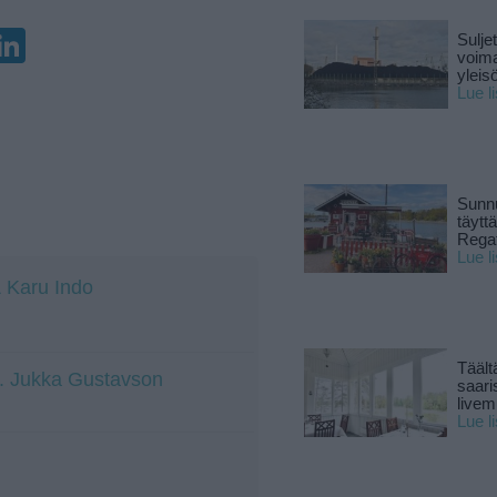
enger
elegram
LinkedIn
Sulje
voima
yleisö
Lue l
Sunnu
täytt
Rega
Lue l
& Karu Indo
Täält
at. Jukka Gustavson
saari
live
Lue l