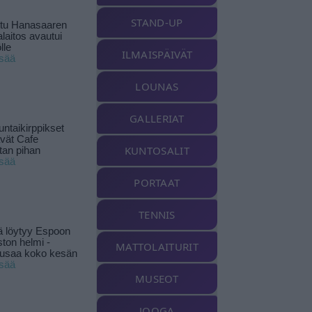
STAND-UP
ttu Hanasaaren
laitos avautui
lle
ILMAISPÄIVÄT
isää
LOUNAS
GALLERIAT
ntaikirppikset
ävät Cafe
KUNTOSALIT
tan pihan
isää
PORTAAT
TENNIS
ä löytyy Espoon
ston helmi -
MATTOLAITURIT
musaa koko kesän
isää
MUSEOT
JOOGA