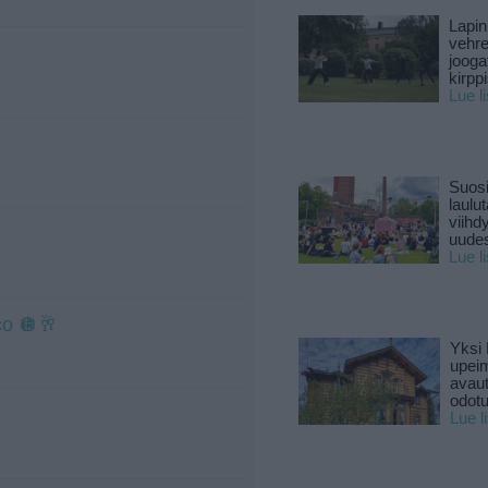
Lapin
vehre
jooga
kirpp
Lue l
Suosi
laulu
viihd
uude
Lue l
co 🪩🥂
Yksi 
upeim
avaut
odotu
Lue l