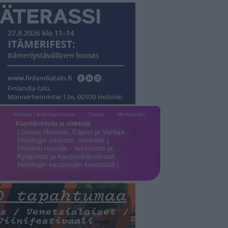
Vinkkaa / lisää tapahtuma
Tietoja
Mediatiedot
Käyntikohteita ja vinkkejä
Lounas Helsinki, Espoo ja Vantaa…
Helsingin saaristo, vesireitit j…
Helsinki nuorille - tekemistä ja…
Kyläjuhlat ja kaupunkifestivaali…
Helsingin kaupungin kuntosalit j…