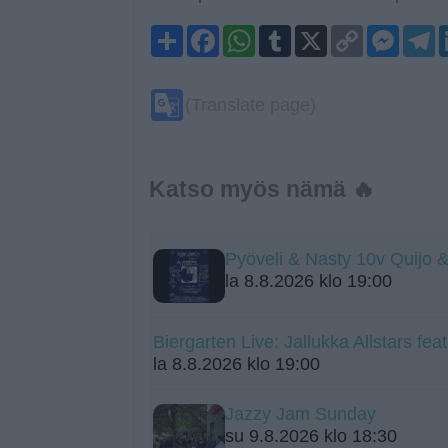
Share
Facebook
WhatsApp
Tumblr
X
Copy
Mess
T
Link
Google
(Translate page)
Translate
Katso myös nämä 🔥
Pyöveli & Nasty 10v Quijo 
la 8.8.2026 klo 19:00
Biergarten Live: Jallukka Allstars fe
la 8.8.2026 klo 19:00
Jazzy Jam Sunday
su 9.8.2026 klo 18:30