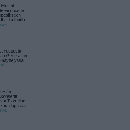
-Mustat
ttelee nousua
rpesikseen
lla stadionilla
isää
t näyttävät
taa Generation
-näyttelyssä
isää
 kesän
skonsertit
ävät Tikkurilan
okuun lopussa
isää