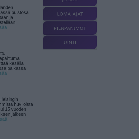
landen
ässä puistosa
LOMA-AJAT
taan ja
istellään
isää
PIENPANIMOT
UINTI
ttu
tapahtuma
yttää kesällä
ssa paikassa
isää
Helsingin
mista huviloista
ui 15 vuoden
ksen jälkeen
isää