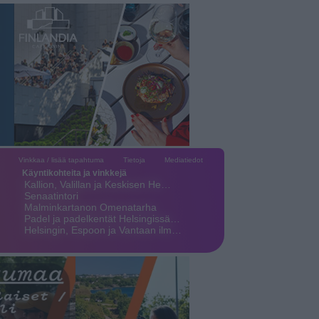
Vinkkaa / lisää tapahtuma
Tietoja
Mediatiedot
Käyntikohteita ja vinkkejä
Kallion, Valillan ja Keskisen He…
Senaatintori
Malminkartanon Omenatarha
Padel ja padelkentät Helsingissä…
Helsingin, Espoon ja Vantaan ilm…