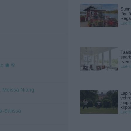
Sunnu
täytt
Rega
Lue l
Täält
saari
live
co 🪩🥂
Lue l
t. Meissa Niang.
Lapin
vehre
jooga
kirpp
a-Salissa
Lue l