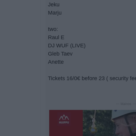
Jeku
Marju
two:
Raul E
DJ WUF (LIVE)
Gleb Taev
Anette
Tickets 16/0€ before 23 ( security fe
— Mainos 