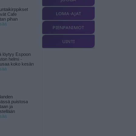
ntaikirppikset
LOMA-AJAT
ävät Cafe
tan pihan
isää
PIENPANIMOT
UINTI
ä löytyy Espoon
ston helmi -
musaa koko kesän
isää
landen
ässä puistosa
taan ja
istellään
isää