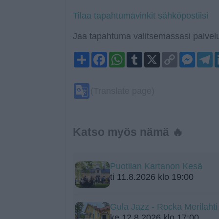
Tilaa tapahtumavinkit sähköpostiisi
Jaa tapahtuma valitsemassasi palvelu
Share
Facebook
WhatsApp
Tumblr
X
Copy
Mess
T
Link
Google
(Translate page)
Translate
Katso myös nämä 🔥
Puotilan Kartanon Kesä
ti 11.8.2026 klo 19:00
Gula Jazz - Rocka Merilah
ke 12.8.2026 klo 17:00