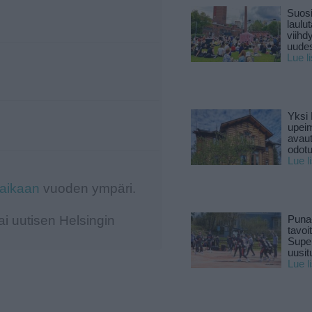
Suosi
laulu
viihd
uude
Lue l
Yksi 
upeim
avaut
odotu
Lue l
-aikaan
vuoden ympäri.
i uutisen Helsingin
Puna
tavoi
Supe
uusitu
Lue l