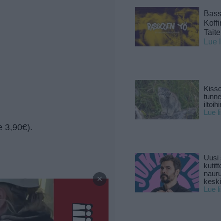
Basso
Koff
Tait
Lue 
Kisso
tunn
iltoihi
Lue l
e 3,90€).
Uusi 
kutitt
—
naur
×
keski
Lue l