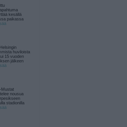
ttu
tapahtuma
yttää kesällä
ssa paikassa
isää
Helsingin
mista huviloista
ui 15 vuoden
ksen jälkeen
isää
-Mustat
ttelee nousua
rpesikseen
lla stadionilla
isää