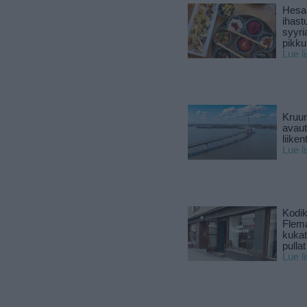
Hesar
ihast
syyri
pikku
Lue l
Kruun
avaut
liike
Lue l
Kodik
Flema
kukat 
pullat
Lue l