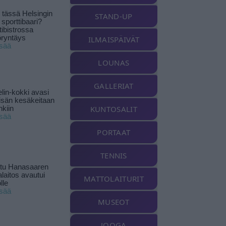
tässä Helsingin
STAND-UP
 sporttibaari?
tibistrossa
öryntäys
ILMAISPÄIVÄT
isää
LOUNAS
GALLERIAT
lin-kokki avasi
yisän kesäkeitaan
KUNTOSALIT
nkiin
isää
PORTAAT
TENNIS
ttu Hanasaaren
laitos avautui
MATTOLAITURIT
lle
isää
MUSEOT
JOOGA