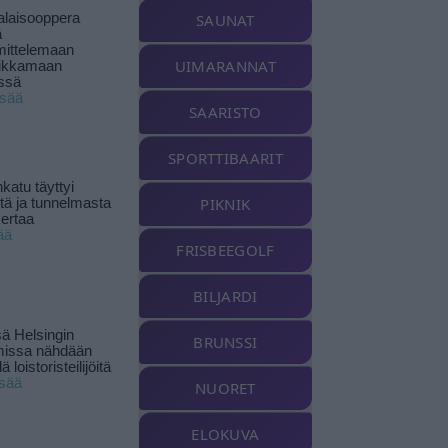
alaisooppera
SAUNAT
ä
ittelemaan
UIMARANNAT
ikkamaan
ssä
isää
SAARISTO
SPORTTIBAARIT
katu täyttyi
PIKNIK
stä ja tunnelmasta
kertaa
ää
FRISBEEGOLF
BILJARDI
ä Helsingin
BRUNSSI
missa nähdään
ä loistoristeilijöitä
isää
NUORET
ELOKUVA