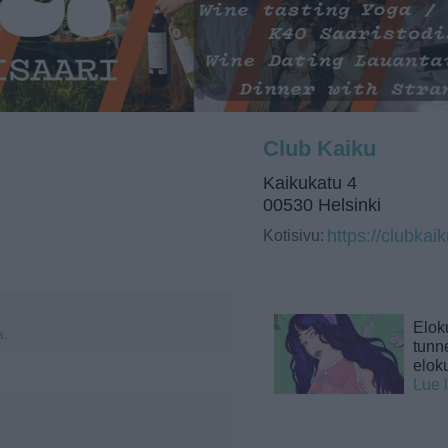
Club Kaiku
Kaikukatu 4
00530 Helsinki
Kotisivu:
https://clubkaiku
Elok
a.
tunne
elok
Lue 