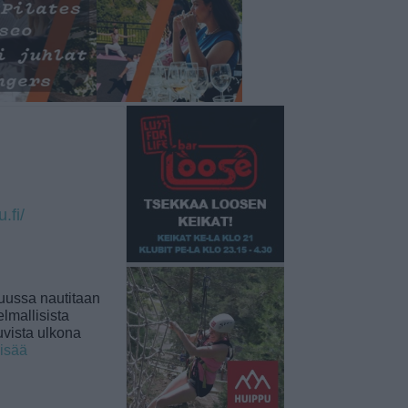
.fi/
uussa nautitaan
lmallisista
uvista ulkona
lisää