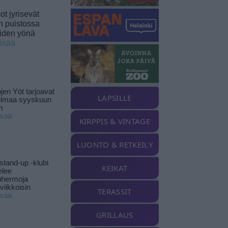
t jyrisevät
in puistossa
eiden yönä
lisää
jen Yöt tarjoavat
LAPSILLE
elmaa syyskuun
n
isää
KIRPPIS & VINTAGE
LUONTO & RETKEILY
stand-up -klubi
KEIKAT
elee
uhermoja
viikkoisin
TERASSIT
isää
GRILLAUS