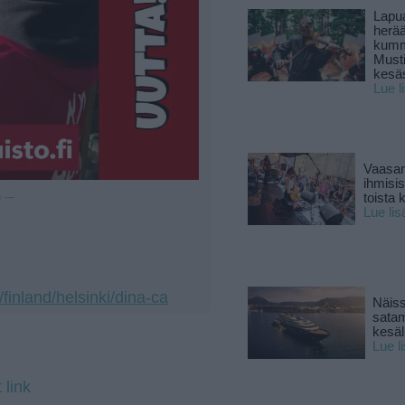
Lapu
herä
kumm
Must
kesä
Lue l
Vaasan
ihmisi
toista 
u —
Lue lis
finland/helsinki/dina-ca
Näiss
sata
kesäll
Lue l
 link