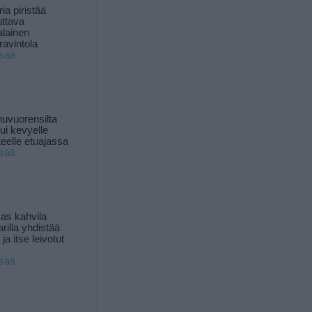
ia piristää
uttava
alainen
ravintola
isää
uvuorensilta
ui kevyelle
nteelle etuajassa
isää
as kahvila
rilla yhdistää
ja itse leivotut
isää