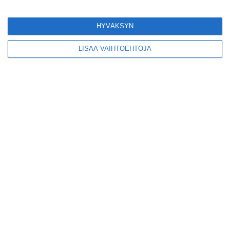
Pitbull sai lisäkonsertin
Helsinkiin I'm Back -
kiertueelleen
HYVÄKSYN
Lue lisää
LISÄÄ VAIHTOEHTOJA
Yleisölle avattu 112-
vuotiaan laivan sauna
antaa pehmeät löylyt
Lue lisää
Tämän leipomo-
kahvilan
karjalanpiirakoilla on
EU-sertifikaatti
Lue lisää