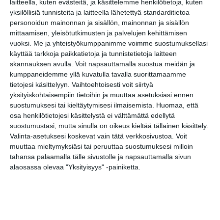
Google
laitteella, kuten evästeitä, ja käsittelemme henkilötietoja, kuten
(Translate page)
Translate
yksilöllisiä tunnisteita ja laitteella lähetettyä standarditietoa
Katso myös nämä 🔥
personoidun mainonnan ja sisällön, mainonnan ja sisällön
mittaamisen, yleisötutkimusten ja palvelujen kehittämisen
vuoksi.
Me ja yhteistyökumppanimme voimme suostumuksellasi
käyttää tarkkoja paikkatietoja ja tunnistetietoja laitteen
Etno-Espa 2026
skannauksen avulla. Voit napsauttamalla suostua meidän ja
ti 11.8.2026 klo 16:00
kumppaneidemme yllä kuvatulla tavalla suorittamaamme
tietojesi käsittelyyn. Vaihtoehtoisesti voit siirtyä
yksityiskohtaisempiin tietoihin ja muuttaa asetuksiasi ennen
Alō Live: Frederik Valentin
suostumuksesi tai kieltäytymisesi ilmaisemista.
Huomaa, että
(DK), murrettumeri, Apeak
osa henkilötietojesi käsittelystä ei välttämättä edellytä
& Queendyster, Romance
suostumustasi, mutta sinulla on oikeus kieltää tällainen käsittely.
Relic
Valinta-asetuksesi koskevat vain tätä verkkosivustoa. Voit
to 13.8.2026 klo 18:00
muuttaa mieltymyksiäsi tai peruuttaa suostumuksesi milloin
tahansa palaamalla tälle sivustolle ja napsauttamalla sivun
Meksiko A Cappella
alaosassa olevaa "Yksityisyys" -painiketta.
to 13.8.2026 klo 19:00
Laajasalon Huvilateatterin
Tennaritanssit