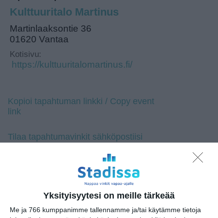
Kulttuuritalo Martinus
Martinlaaksontie 36
01620 Vantaa
Kotisivu:
https://kulttuuritalomartinus.fi/
Kopioi tapahtuman linkki / Copy event
link
Tilaa tapahtumavinkit sähköpostiisi
Jaa tapahtuma valitsemassasi
palvelussa / share this event on:
Share
Facebook
WhatsApp
Tumblr
X
Copy
Messenger
Telegram
Link
Yksityisyytesi on meille tärkeää
LinkedIn
Me ja 766 kumppanimme tallennamme ja/tai käytämme tietoja