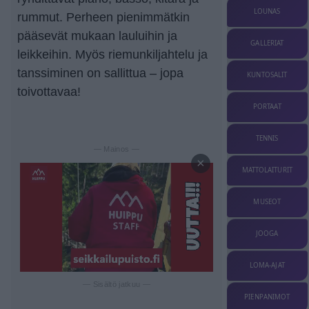
LOUNAS
rummut. Perheen pienimmätkin
pääsevät mukaan lauluihin ja
GALLERIAT
leikkeihin. Myös riemunkiljahtelu ja
tanssiminen on sallittua – jopa
KUNTOSALIT
toivottavaa!
PORTAAT
TENNIS
— Mainos —
×
MATTOLAITURIT
MUSEOT
JOOGA
LOMA-AJAT
— Sisältö jatkuu —
PIENPANIMOT