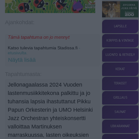
Ajankohdat:
LAPSILLE
Tämä tapahtuma on jo mennyt
KIRPPIS & VINTAGE
Katso tulevia tapahtumia Stadissa.fi
-
etusivulta.
LUONTO & RETKEILY
Näytä lisää
KEIKAT
Tapahtumasta:
TERASSIT
Jellonagaalassa 2024 Vuoden
lastenmusiikkitekona palkittu ja jo
GRILLAUS
tuhansia lapsia ihastuttanut Pikku
Papun Orkesterin ja UMO Helsinki
SAUNAT
Jazz Orchestran yhteiskonsertti
valloittaa Martinuksen
UIMARANNAT
marraskuussa, lasten oikeuksien