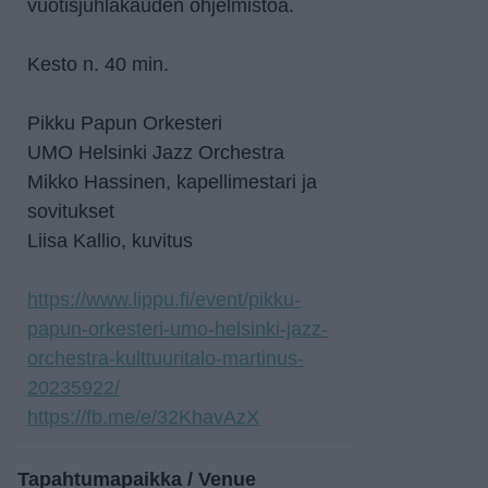
vuotisjuhlakauden ohjelmistoa.
Kesto n. 40 min.
Pikku Papun Orkesteri
UMO Helsinki Jazz Orchestra
Mikko Hassinen, kapellimestari ja
sovitukset
Liisa Kallio, kuvitus
https://www.lippu.fi/event/pikku-
papun-orkesteri-umo-helsinki-jazz-
orchestra-kulttuuritalo-martinus-
20235922/
https://fb.me/e/32KhavAzX
Tapahtumapaikka / Venue