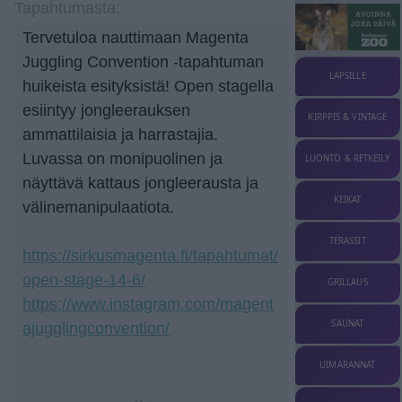
Tapahtumasta:
Tervetuloa nauttimaan Magenta
Juggling Convention -tapahtuman
LAPSILLE
huikeista esityksistä! Open stagella
esiintyy jongleerauksen
KIRPPIS & VINTAGE
ammattilaisia ja harrastajia.
Luvassa on monipuolinen ja
LUONTO & RETKEILY
näyttävä kattaus jongleerausta ja
KEIKAT
välinemanipulaatiota.
TERASSIT
https://sirkusmagenta.fi/tapahtumat/
open-stage-14-6/
GRILLAUS
https://www.instagram.com/magent
SAUNAT
ajugglingconvention/
UIMARANNAT