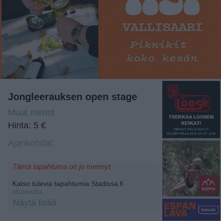
Jongleerauksen open stage
Muut menot
Hinta: 5 €
Ajankohdat:
Tämä tapahtuma on jo mennyt
Katso tulevia tapahtumia Stadissa.fi
-
etusivulta.
Näytä lisää