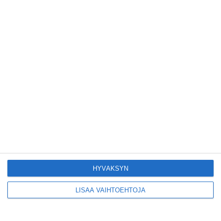
Tämän leipomo-
kahvilan
karjalanpiirakoilla on
EU-sertifikaatti
Lue lisää
Konepajan näyttämö toi
kiinnostavia toimijoita
Vallilaan
Lue lisää
Suosittu esitys tekee
joukkuevoimistelun
HYVÄKSYN
kääntöpuolia näkyväksi
Lue lisää
LISÄÄ VAIHTOEHTOJA