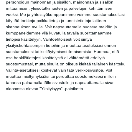
personoidun mainonnan ja sisällön, mainonnan ja sisällön
mittaamisen, yleisötutkimusten ja palvelujen kehittämisen
Elokuussa nautitaan
vuoksi.
Me ja yhteistyökumppanimme voimme suostumuksellasi
tunnelmallisista
käyttää tarkkoja paikkatietoja ja tunnistetietoja laitteen
elokuvista ulkona
skannauksen avulla. Voit napsauttamalla suostua meidän ja
Lue lisää
kumppaneidemme yllä kuvatulla tavalla suorittamaamme
tietojesi käsittelyyn. Vaihtoehtoisesti voit siirtyä
yksityiskohtaisempiin tietoihin ja muuttaa asetuksiasi ennen
suostumuksesi tai kieltäytymisesi ilmaisemista.
Huomaa, että
osa henkilötietojesi käsittelystä ei välttämättä edellytä
Bassot jyrisevät Koffin
puistossa Taiteiden
suostumustasi, mutta sinulla on oikeus kieltää tällainen käsittely.
yönä
Valinta-asetuksesi koskevat vain tätä verkkosivustoa. Voit
Lue lisää
muuttaa mieltymyksiäsi tai peruuttaa suostumuksesi milloin
tahansa palaamalla tälle sivustolle ja napsauttamalla sivun
alaosassa olevaa "Yksityisyys" -painiketta.
Kissojen Yöt tarjoavat
tunnelmaa syyskuun
iltoihin
Lue lisää