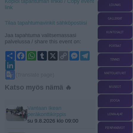
Kopioi tapahtuman linkki / Copy event
LOUNAS
link
GALLERIAT
Tilaa tapahtumavinkit sähköpostiisi
KUNTOSALIT
Jaa tapahtuma valitsemassasi
palvelussa / share this event on:
PORTAAT
Share
Facebook
WhatsApp
Tumblr
X
Copy
Messenger
Telegram
Link
TENNIS
LinkedIn
Google
MATTOLAITURIT
(Translate page)
Translate
Katso myös nämä 🔥
MUSEOT
JOOGA
Vantaan Ikean
peräkonttikirppis
LOMA-AJAT
su 9.8.2026 klo 09:00
PIENPANIMOT