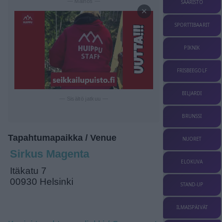
— Mainos —
SAARISTO
×
SPORTTIBAARIT
PIKNIK
FRISBEEGOLF
BILJARDI
— Sisältö jatkuu —
BRUNSSI
Tapahtumapaikka / Venue
NUORET
Sirkus Magenta
ELOKUVA
Itäkatu 7
00930 Helsinki
STAND-UP
ILMAISPÄIVÄT