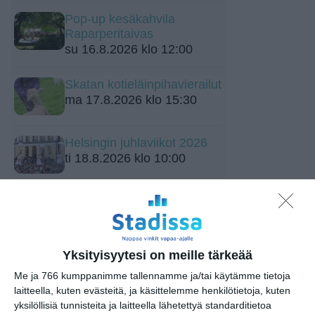
Pop-up kesäkahvila
Raparperitaivas
su 16.8.2026 klo 12:00
Skatan kotieläinpihavierailut
ma 17.8.2026 klo 15:30
Helsingin juhlaviikot 2026
ti 18.8.2026 klo 10:00
Kaupunkitanssit Malmilla
ke 19.8.2026 klo 16:00
Yksityisyytesi on meille tärkeää
Me ja 766 kumppanimme tallennamme ja/tai käytämme tietoja
laitteella, kuten evästeitä, ja käsittelemme henkilötietoja, kuten
yksilöllisiä tunnisteita ja laitteella lähetettyä standarditietoa