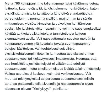
Share
Facebook
WhatsApp
Tumblr
X
Copy
Messenger
Telegram
Me ja 766 kumppanimme tallennamme ja/tai käytämme tietoja
Link
laitteella, kuten evästeitä, ja käsittelemme henkilötietoja, kuten
LinkedIn
yksilöllisiä tunnisteita ja laitteella lähetettyä standarditietoa
Google
(Translate page)
personoidun mainonnan ja sisällön, mainonnan ja sisällön
Translate
mittaamisen, yleisötutkimusten ja palvelujen kehittämisen
Katso myös nämä 🔥
vuoksi.
Me ja yhteistyökumppanimme voimme suostumuksellasi
käyttää tarkkoja paikkatietoja ja tunnistetietoja laitteen
skannauksen avulla. Voit napsauttamalla suostua meidän ja
kumppaneidemme yllä kuvatulla tavalla suorittamaamme
Etno-Espa 2026
tietojesi käsittelyyn. Vaihtoehtoisesti voit siirtyä
ti 11.8.2026 klo 16:00
yksityiskohtaisempiin tietoihin ja muuttaa asetuksiasi ennen
suostumuksesi tai kieltäytymisesi ilmaisemista.
Huomaa, että
osa henkilötietojesi käsittelystä ei välttämättä edellytä
Kuorojen kierros
suostumustasi, mutta sinulla on oikeus kieltää tällainen käsittely.
to 13.8.2026 klo 17:00
Valinta-asetuksesi koskevat vain tätä verkkosivustoa. Voit
muuttaa mieltymyksiäsi tai peruuttaa suostumuksesi milloin
tahansa palaamalla tälle sivustolle ja napsauttamalla sivun
Alō Live: Frederik Valentin
alaosassa olevaa "Yksityisyys" -painiketta.
(DK), murrettumeri, Apeak
& Queendyster, Romance
Relic
to 13.8.2026 klo 18:00