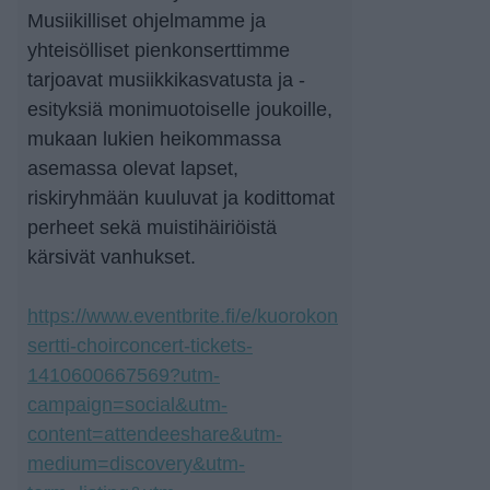
Musiikilliset ohjelmamme ja
yhteisölliset pienkonserttimme
tarjoavat musiikkikasvatusta ja -
esityksiä monimuotoiselle joukoille,
mukaan lukien heikommassa
asemassa olevat lapset,
riskiryhmään kuuluvat ja kodittomat
perheet sekä muistihäiriöistä
kärsivät vanhukset.
https://www.eventbrite.fi/e/kuorokon
sertti-choirconcert-tickets-
1410600667569?utm-
campaign=social&utm-
content=attendeeshare&utm-
medium=discovery&utm-