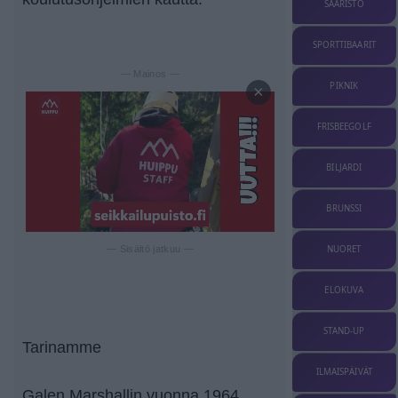
SAARISTO
SPORTTIBAARIT
— Mainos —
PIKNIK
×
FRISBEEGOLF
BILJARDI
BRUNSSI
NUORET
— Sisältö jatkuu —
ELOKUVA
STAND-UP
Tarinamme
ILMAISPÄIVÄT
Galen Marshallin vuonna 1964