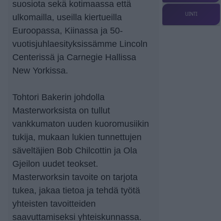
suosiota sekä kotimaassa että
UINTI
ulkomailla, useilla kiertueilla
Euroopassa, Kiinassa ja 50-
vuotisjuhlaesityksissämme Lincoln
Centerissä ja Carnegie Hallissa
New Yorkissa.
Tohtori Bakerin johdolla
Masterworksista on tullut
vankkumaton uuden kuoromusiikin
tukija, mukaan lukien tunnettujen
säveltäjien Bob Chilcottin ja Ola
Gjeilon uudet teokset.
Masterworksin tavoite on tarjota
tukea, jakaa tietoa ja tehdä työtä
yhteisten tavoitteiden
saavuttamiseksi yhteiskunnassa.