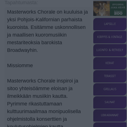
Tapahtumasta:
Masterworks Chorale on kuuluisa ja
yksi Pohjois-Kalifornian parhaista
LAPSILLE
kuoroista. Esitämme uskonnollisen
ja maallisen kuoromusiikin
KIRPPIS & VINTAGE
mestariteoksia barokista
Broadwayhin.
LUONTO & RETKEILY
KEIKAT
Missiomme
TERASSIT
Masterworks Chorale inspiroi ja
sitoo yhteisöämme eloisan ja
GRILLAUS
ilmeikkään musiikin kautta.
SAUNAT
Pyrimme rikastuttamaan
kulttuurimaailmaa monipuolisella
UIMARANNAT
ohjelmistolla konserttien ja
koulutusohjelmien kautta.