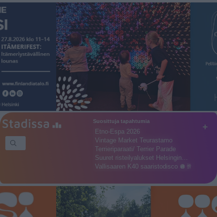
Suosittuja tapahtumia
+
Etno-Espa 2026
Vintage Market Teurastamo
Terrieriparaati/ Terrier Parade
Suuret risteilyalukset Helsingin…
Vallisaaren K40 saaristodisco 🪩🥂