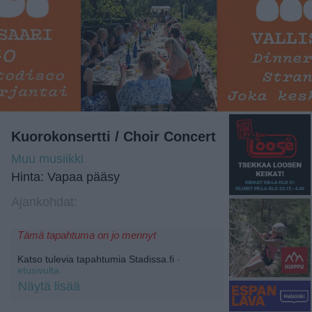
Kuorokonsertti / Choir Concert
Muu musiikki
Hinta: Vapaa pääsy
Ajankohdat:
Tämä tapahtuma on jo mennyt
Katso tulevia tapahtumia Stadissa.fi
-
etusivulta.
Näytä lisää