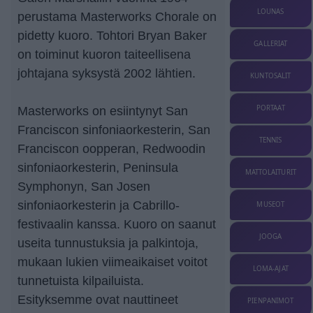
LOUNAS
perustama Masterworks Chorale on
pidetty kuoro. Tohtori Bryan Baker
GALLERIAT
on toiminut kuoron taiteellisena
johtajana syksystä 2002 lähtien.
KUNTOSALIT
PORTAAT
Masterworks on esiintynyt San
Franciscon sinfoniaorkesterin, San
TENNIS
Franciscon oopperan, Redwoodin
sinfoniaorkesterin, Peninsula
MATTOLAITURIT
Symphonyn, San Josen
sinfoniaorkesterin ja Cabrillo-
MUSEOT
festivaalin kanssa. Kuoro on saanut
JOOGA
useita tunnustuksia ja palkintoja,
mukaan lukien viimeaikaiset voitot
LOMA-AJAT
tunnetuista kilpailuista.
Esityksemme ovat nauttineet
PIENPANIMOT