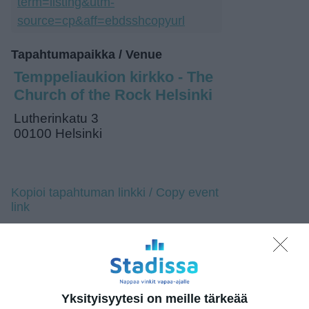
term=listing&utm-
source=cp&aff=ebdsshcopyurl
Tapahtumapaikka / Venue
Temppeliaukion kirkko - The
Church of the Rock Helsinki
Lutherinkatu 3
00100 Helsinki
Kopioi tapahtuman linkki / Copy event
link
Tilaa tapahtumavinkit sähköpostiisi
Jaa tapahtuma valitsemassasi
palvelussa / share this event on:
Yksityisyytesi on meille tärkeää