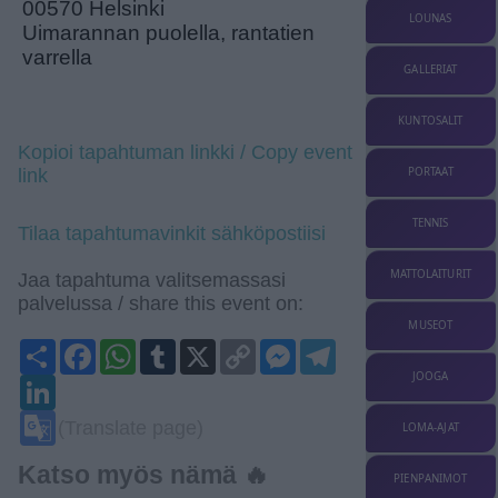
00570 Helsinki
LOUNAS
Uimarannan puolella, rantatien
varrella
GALLERIAT
KUNTOSALIT
Kopioi tapahtuman linkki / Copy event
PORTAAT
link
TENNIS
Tilaa tapahtumavinkit sähköpostiisi
MATTOLAITURIT
Jaa tapahtuma valitsemassasi
palvelussa / share this event on:
MUSEOT
Share
Facebook
WhatsApp
Tumblr
X
Copy
Messenger
Telegram
Link
JOOGA
LinkedIn
Google
(Translate page)
LOMA-AJAT
Translate
Katso myös nämä 🔥
PIENPANIMOT