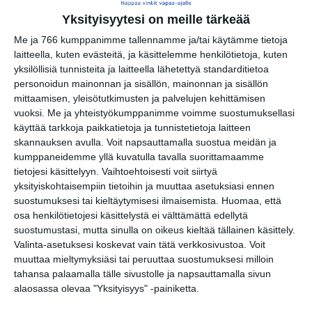
Yksityisyytesi on meille tärkeää
Me ja 766 kumppanimme tallennamme ja/tai käytämme tietoja
laitteella, kuten evästeitä, ja käsittelemme henkilötietoja, kuten
yksilöllisiä tunnisteita ja laitteella lähetettyä standarditietoa
personoidun mainonnan ja sisällön, mainonnan ja sisällön
Kissojen Yöt tarjoavat
mittaamisen, yleisötutkimusten ja palvelujen kehittämisen
tunnelmaa syyskuun
vuoksi.
Me ja yhteistyökumppanimme voimme suostumuksellasi
iltoihin
käyttää tarkkoja paikkatietoja ja tunnistetietoja laitteen
Lue lisää
skannauksen avulla. Voit napsauttamalla suostua meidän ja
kumppaneidemme yllä kuvatulla tavalla suorittamaamme
tietojesi käsittelyyn. Vaihtoehtoisesti voit siirtyä
yksityiskohtaisempiin tietoihin ja muuttaa asetuksiasi ennen
Uusi stand-up -klubi
suostumuksesi tai kieltäytymisesi ilmaisemista.
Huomaa, että
kutittelee nauruhermoja
osa henkilötietojesi käsittelystä ei välttämättä edellytä
keskiviikkoisin
suostumustasi, mutta sinulla on oikeus kieltää tällainen käsittely.
Lue lisää
Valinta-asetuksesi koskevat vain tätä verkkosivustoa. Voit
muuttaa mieltymyksiäsi tai peruuttaa suostumuksesi milloin
tahansa palaamalla tälle sivustolle ja napsauttamalla sivun
alaosassa olevaa "Yksityisyys" -painiketta.
Lapualaisooppera herää
kummittelemaan