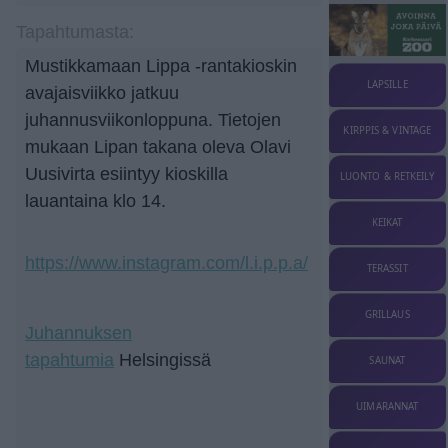
Tapahtumasta:
Mustikkamaan Lippa -rantakioskin
LAPSILLE
avajaisviikko jatkuu
juhannusviikonloppuna. Tietojen
KIRPPIS & VINTAGE
mukaan Lipan takana oleva Olavi
Uusivirta esiintyy kioskilla
LUONTO & RETKEILY
lauantaina klo 14.
KEIKAT
https://www.instagram.com/l.i.p.p.a/
TERASSIT
GRILLAUS
Juhannuksen
tapahtumia
Helsingissä
SAUNAT
UIMARANNAT