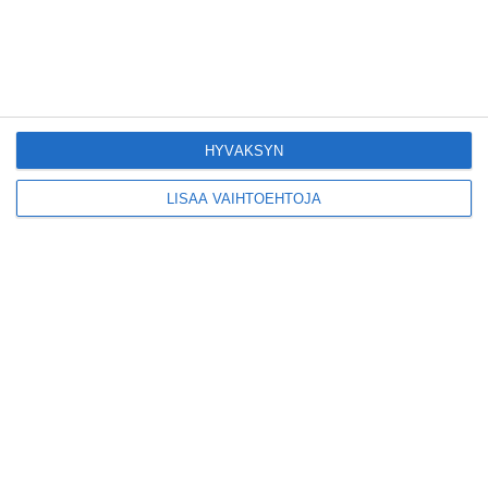
Lue lisää
Konepajan näyttämö toi
kiinnostavia toimijoita
Vallilaan
HYVÄKSYN
Lue lisää
LISÄÄ VAIHTOEHTOJA
Suosittu esitys tekee
joukkuevoimistelun
kääntöpuolia näkyväksi
Lue lisää
Yrjönkadun uimahalli
avautui pitkän
odotuksen jälkeen
Lue lisää