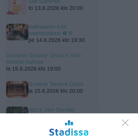
Soli Summer
to 13.8.2026 klo 20:00
Vallisaaren K40
saaristodisco 🪩🥂
pe 14.8.2026 klo 19:30
Summer Groove! Disco K-50®
Astoria-Salissa
la 15.8.2026 klo 19:00
Grotesk Terrace Clubs
la 15.8.2026 klo 20:00
Jazzy Jam Sunday
su 16.8.2026 klo 18:30