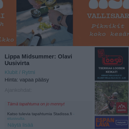
Lippa Midsummer: Olavi
Uusivirta
Klubit / Rytmi
Hinta: vapaa pääsy
Ajankohdat:
Tämä tapahtuma on jo mennyt
Katso tulevia tapahtumia Stadissa.fi
-
etusivulta.
Näytä lisää