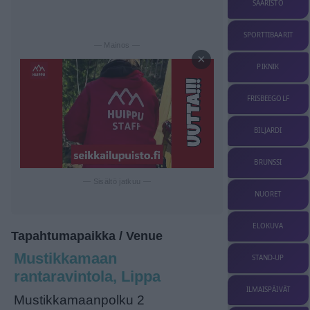
SAARISTO
SPORTTIBAARIT
— Mainos —
×
PIKNIK
FRISBEEGOLF
BILJARDI
BRUNSSI
— Sisältö jatkuu —
NUORET
ELOKUVA
Tapahtumapaikka / Venue
Mustikkamaan
STAND-UP
rantaravintola, Lippa
ILMAISPÄIVÄT
Mustikkamaanpolku 2